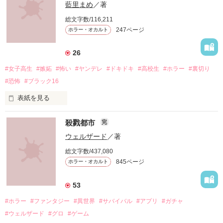
藍里まめ
／著
総文字数/116,211
247ページ
ホラー・オカルト
26
#女子高生
#嫉妬
#怖い
#ヤンデレ
#ドキドキ
#高校生
#ホラー
#裏切り
#恐怖
#ブラック16
表紙を見る
殺戮都市
完
ウェルザード
／著
総文字数/437,080
「お願い、正気に戻って！」

845ページ
ホラー・オカルト
「ずっと一緒にいてあげる。

53
地獄で恋を、やり直そうね……」

#ホラー
#ファンタジー
#異世界
#サバイバル
#アプリ
#ガチャ
#ウェルザード
#グロ
#ゲーム