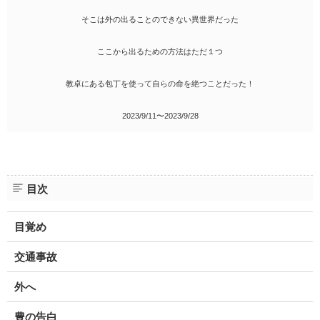
そこは外の出ることのできない異世界だった
ここから出るための方法はただ１つ
教卓にある包丁を使って自らの命を絶つことだった！
2023/9/11〜2023/9/28
目次
目覚め
交通事故
外へ
豊の告白