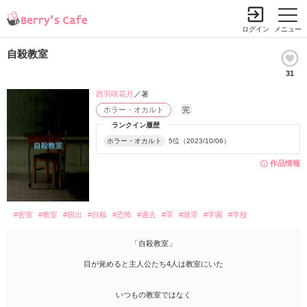
ログイン
メニュー
自殺教室
31
西羽咲花月
／著
ホラー・オカルト
完
ランクイン履歴
ホラー・オカルト
5位（2023/10/06）
作品情報
#密室
#教室
#脱出
#自殺
#恐怖
#過去
#罪
#贖罪
#学園
#学校
「自殺教室」
目が覚めると主人公たち4人は教室にいた
いつもの教室ではなく