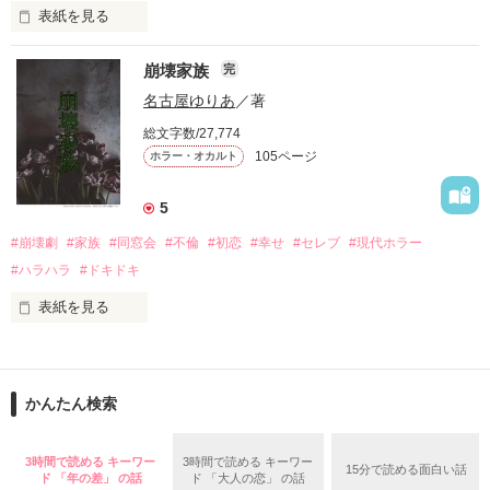
自分勝手な女子高生たちの

表紙を見る
円形の都市で、生きる為に人を殺す。

恋と友情、そして……

崩壊家族
完
バケモノを生んで、殺して、殺される物語。

名古屋ゆりあ
／著
定められたシステムに抗う事が出来ずに、流されるままに。

総文字数/27,774
105ページ
ホラー・オカルト
殺し殺され、命の灯が完全に消えるまで。

5
#崩壊劇
#家族
#同窓会
#不倫
#初恋
#幸せ
#セレブ
#現代ホラー
高い壁に阻まれ、出る事が出来ない街。

2015.12.27.完結公開

#ハラハラ
#ドキドキ
現れる獣のような怪物。

表紙を見る
私は、

俺達は、生きる為に人を殺す。

作品を読む
かんたん検索
どこで道を間違えてしまったのだろう？

ガチャで自分を強くする。

3時間で読める キーワー
3時間で読める キーワー
15分で読める面白い話
“幸せになりたい”

ド 「年の差」 の話
ド 「大人の恋」 の話