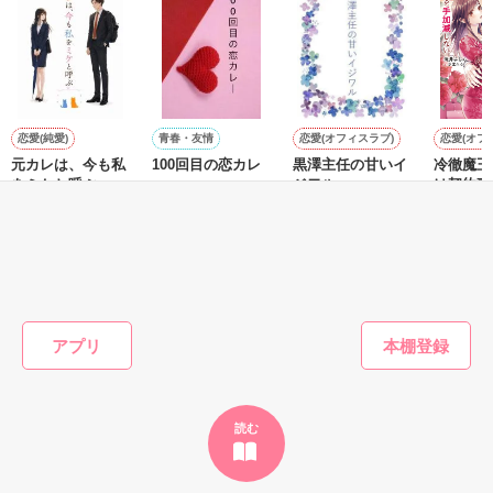
　　　　゜*。　　。*°

「第4回noichigoマンスリーチャレンジ『アンニュイな彼と梅
雨』」

応募作です

　　天真爛漫、家庭科部部長のごはん大好き少女

恋愛(純愛)
青春・友情
恋愛(オフィスラブ)
恋愛(オフ
　　　綾瀬　美桜　(あやせ　みお)

元カレは、今も私
100回目の恋カレ
黒澤主任の甘いイ
冷徹魔王
をミケと呼ぶ
ー
ジワル
は契約妻
　　　　　 　×

作品を読む
上がる愛
長月かよ／著
遊野煌／著
花月七瀬／著
しない【
滝井みら
　　不思議でちょっと強引(？)おっとりな先輩

ダリ兄弟
ズ】
　　　藤ヶ谷　庵　(ふじがや　いおり)

もっと見る
かんたん検索の条件を変える
　　　　゜*。　　。*°

アプリ
　「俺、美桜が作ったご飯、毎日でも食べたいな」

読む
　「あ、ああ！ご飯！ご飯を作ってほしいってことです
ね！？」
