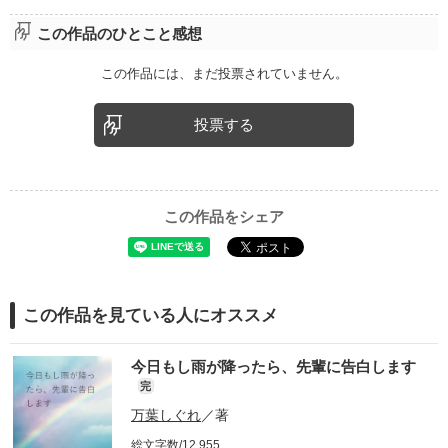
この作品のひとこと感想
この作品には、まだ投票されていません。
投票する
この作品をシェア
この作品を見ている人にオススメ
今日もし雨が降ったら、先輩に告白します
完
万葉しぐれ
／著
総文字数/12,955