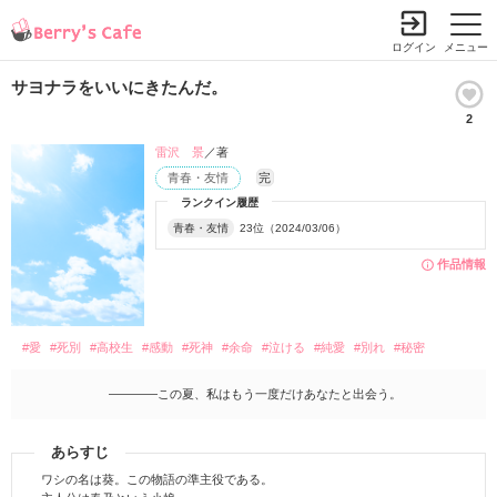
ログイン
メニュー
サヨナラをいいにきたんだ。
2
雷沢 景
／著
青春・友情
完
ランクイン履歴
青春・友情
23位（2024/03/06）
作品情報
#愛
#死別
#高校生
#感動
#死神
#余命
#泣ける
#純愛
#別れ
#秘密
――――この夏、私はもう一度だけあなたと出会う。
あらすじ
ワシの名は葵。この物語の準主役である。