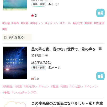
4ページ
青春・友情
3
#短編
#青春
#純愛
#胸キュン
#イケメン
#クール
#高校生
#学園
#放課後
#雨
表紙を見る
星の降る夜、音のない世界で、君の声を
完
「先輩の好きな子って誰なんですか」

遊野煌
／著
総文字数/7,951
いつもクールで何考えてるかわかんない先輩

21ページ
青春・友情
そんな先輩が私といっしょに帰ろうって言ってくれたあの日

19
#高校生
#純愛
#両片思い
#キュン
#星座
#感動
#すれ違い
#イケメン
「──のことが好きなんだ」

#手紙
#いいねチャンス01
雨音のせいでちゃんと聞こえなかったけれど

この度先輩のご飯係になりました～私と先輩