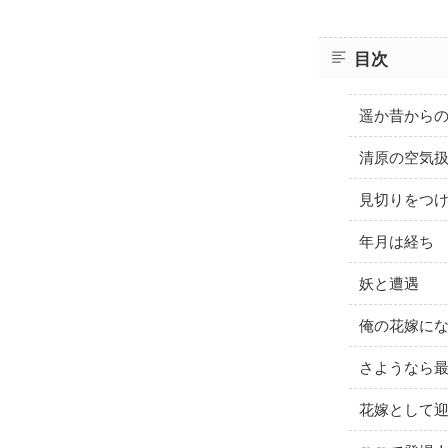
目次
遥か昔から
清原の空気
見切りをつ
年月は経ち
妖と遭遇
俺の花嫁に
さようなら
花嫁として