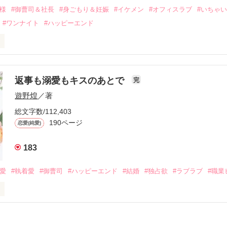
会を果たす。

俺様
#御曹司＆社長
#身ごもり＆妊娠
#イケメン
#オフィスラブ
#いちゃ
なことから

#ワンナイト
#ハッピーエンド
夜を共にしてしまった。

初めてだと知った哲平は

結婚しよう』と真っ直ぐに告げてきた。

流されて前の職場でうまくいかなかった梅田美桜は、海外で傷心旅行を
裏腹に、好きという気持ちを隠すことなく

年と出会い、酒の勢いもあり一夜限りの関係となる。



は新しい職場でワンナイトした美青年と再会。なんと彼の正体は、とあ
返事も溺愛もキスのあとで
完
族を離れて起業した新進気鋭の実業家、社内でも冷徹だと評判な社長―
哲平は美桜がストーカー被害に

遊野煌
／著
―！

を知る。

ら飼い猫の世話係を命じられた美桜は、猫の世話を口実にしばしば呼び
、哲平は同居を提案してきて――。

総文字数/112,403
190ページ
恋愛(純愛)
みお)

183
作品を読む
みてっぺい)

溺愛
#執着愛
#御曹司
#ハッピーエンド
#結婚
#独占欲
#ラブラブ
#職業
ずの二人の時間が、再び動き出す。

、溺愛ラブ。

）は大手お菓子メーカー、三日月製菓コーポレーションの企画戦略室で働
7.25

年前から付き合いはじめ、半年前から同棲を始めた、同期で恋人の石垣守
姫原由羅（24）との浮気が発覚した上、いつのまにか元カノにされてい