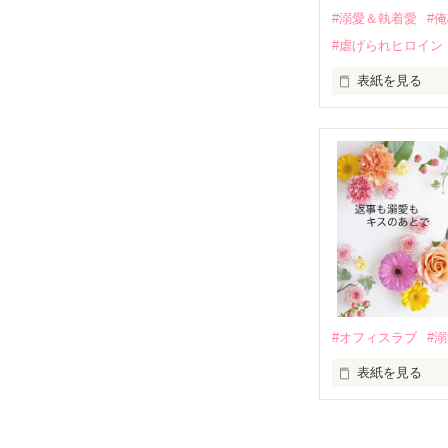
運命のような再
#溺愛＆執着愛
#
そして、ひょん
#虐げられヒロイン
酔った勢いで一
表紙を見る
さらに、美桜が
『責任をとる、
　おかしな噂を
戸惑う美桜とは
ろ、日本人美青
甘やかしてくる。
　帰国後、美桜
も関わらず、一
そんなある日、
人だったのだ―
遭っていること
　なぜか恭司か
美桜を守るため
夏木美桜(なつき
✕

鳴海哲平 (なる
#オフィスラブ
#
止まっていたは
表紙を見る
再会から始まる
舞川雛子（26
2026.6.5～2026.
また雛子には2
のだが、後輩の