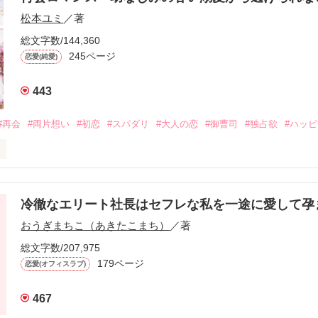
松本ユミ
／著
総文字数/144,360
245ページ
恋愛(純愛)
443
#再会
#両片想い
#初恋
#スパダリ
#大人の恋
#御曹司
#独占欲
#ハッ
冷徹なエリート社長はセフレな私を一途に愛して孕
に淡い恋心を抱いていた美桜。

おうぎまちこ（あきたこまち）
／著
来事をきっかけに二人の関係は壊れてしまう。

ないまま、美桜は両親の離婚によって

総文字数/207,975
なり、哲平とも離れ離れになった。

179ページ
恋愛(オフィスラブ)
年後。

467
二度と会いたくないと思っていた哲平に
