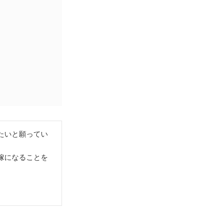
たいと願ってい
嫁になることを
。