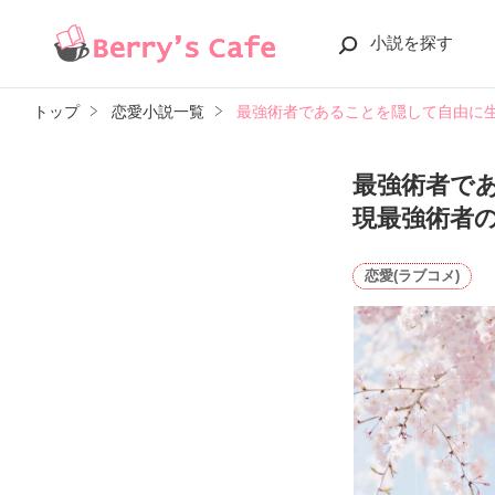
小説を探す
トップ
恋愛小説一覧
最強術者であることを隠して自由に
最強術者で
現最強術者
恋愛(ラブコメ)