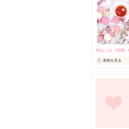
#幼なじみ
#溺愛
表紙を見る
幼なじみの哲平
しかし、ある出
関係修復もでき
引っ越すことに
それから約十二
過去の傷から、