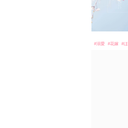
#溺愛
#花嫁
#