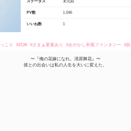
ステータス
未完結
PV数
1,046
いいね数
1
ほっこり
#武神
#ざまぁ要素あり
#あやかし和風ファンタジー
#
〜『俺の花嫁になれ。清原舞花』〜
彼との出会いは私の人生を大いに変えた。