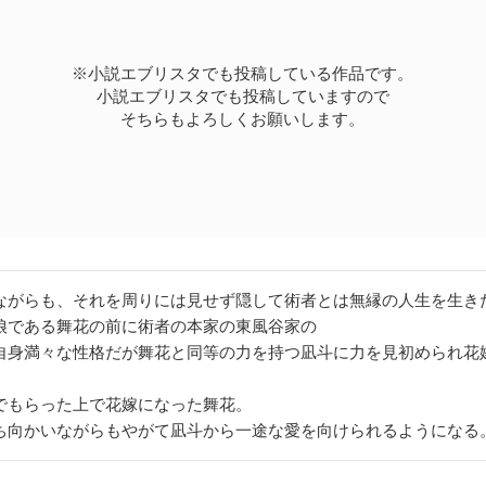
※小説エブリスタでも投稿している作品です。
小説エブリスタでも投稿していますので
そちらもよろしくお願いします。
ながらも、それを周りには見せず隠して術者とは無縁の人生を生き
娘である舞花の前に術者の本家の東風谷家の
自身満々な性格だが舞花と同等の力を持つ凪斗に力を見初められ花
。
でもらった上で花嫁になった舞花。
ち向かいながらもやがて凪斗から一途な愛を向けられるようになる