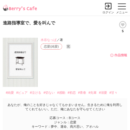
ログイン
メニュー
進路指導室で、愛を叫んで
5
水谷なっぱ
／著
恋愛(純愛)
完
作品情報
#純愛
#ピュア
#泣ける
#切ない
#感動
#初恋
#青春
#先輩
#溺愛
#甘々
あなたが、俺のことを好きじゃなくてもかまいません。生きるために俺を利用し
てくれてもいい。ただ、俺にあなたを守らせてください
応募コース：Bコース
ジャンル：恋愛
キーワード：夢中、運命、両片思い、アオハル