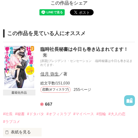
この作品をシェア
この作品を見ている人にオススメ
臨時社長秘書は今日も巻き込まれてます！
完
[原題]プレジデント・センセーション -臨時秘書は今日も巻き込ま
れてます-
佳月 弥生
／著
総文字数/151,030
255ページ
恋愛(オフィスラブ)
書籍化作品
667
#社長
#秘書
#ドタバタ
#オフィスラブ
#マイペース
#指輪
#大人の恋
#ラブコメ
表紙を見る