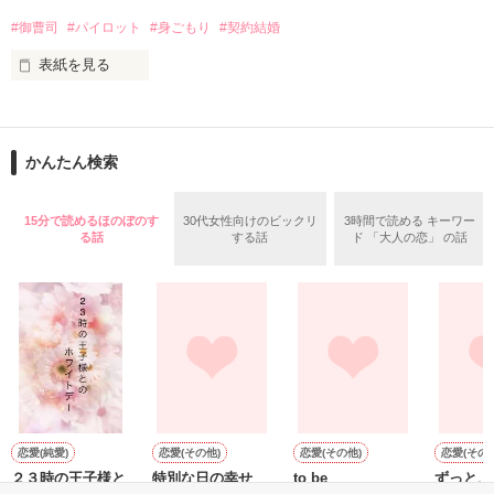
突発的秘書

#御曹司
#パイロット
#身ごもり
#契約結婚
まるで悪魔と契約を結ぶようだったけれど、あらがうことなん
てできなかった

×

表紙を見る
東野 隼人　34歳

松永宗介（まつながそうすけ）　30歳　パイロット

「お前を選んだのは、俺を絶対に好きにならないから」

（トウノ ハヤト）

浅川琴音（あさかわことね）　28歳　グランドスタッフ

代表取締役社長

かんたん検索
琴音が20歳、大学の頃両親が事故で亡くなってしまう。歳の離
愛のない偽りの婚約のその先は……

れた弟の幸也（ゆきや）はその時まだ11歳。親戚からは幸也を
施設に入れるよう勧められるが、両親を失い2人きりになって
2016/7/29～10/14

15分で読めるほのぼのす
30代女性向けのビックリ
3時間で読める キーワー
しまった彼女は自分で育てることを決意する。

る話
する話
ド 「大人の恋」 の話
色々な困難に見舞われながらも琴音は就職し、希望のグランド
スタッフになった。幸也は両親の事故をきっかけに医師への道
冴木　胡桃（さえき　くるみ）

へと進むが、金銭的余裕がなく、たまたま出会った宗介に契約
貧乏だけど明るく優しい頑張り屋

結婚を提案され、受けてしまう。

×

2025.12.21完結

東郷　彰貴（とうごう　あきたか）

作品を読む
鮭ムニエル様嬉しいレビューありがとうございます！

眉目秀麗、冷酷無比

12/29総合1位を頂きました。本当にありがとうございます！
東郷財閥の御曹司

恋愛(純愛)
恋愛(その他)
恋愛(その他)
恋愛(その他
２３時の王子様と
特別な日の幸せ
to be
ずっと、t
偽りの婚約から始まる
