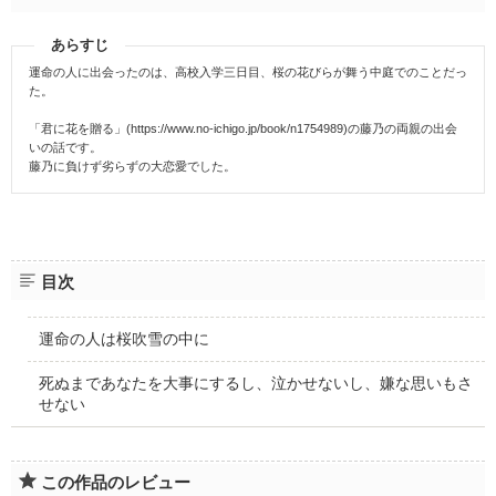
あらすじ
運命の人に出会ったのは、高校入学三日目、桜の花びらが舞う中庭でのことだっ
た。
「君に花を贈る」(https://www.no-ichigo.jp/book/n1754989)の藤乃の両親の出会
いの話です。
藤乃に負けず劣らずの大恋愛でした。
目次
運命の人は桜吹雪の中に
死ぬまであなたを大事にするし、泣かせないし、嫌な思いもさ
せない
この作品のレビュー