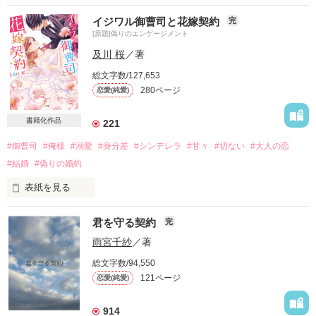
皆様のおかげで3月10日に ベリーズカフェ文庫より書籍化して
イジワル御曹司と花嫁契約
完
頂けることになりました。

[原題]偽りのエンゲージメント
本当にありがとうございます!！

及川 桜
／著
書籍化にあたり、試し読み設定にしてました。

総文字数/127,653
280ページ
恋愛(純愛)
[原題]プレジデント・センセーション-臨時社長秘書は今日も巻
き込まれてます！-

書籍化作品
221
いい男はテレビのアイドルと一緒で

#御曹司
#俺様
#溺愛
#身分差
#シンデレラ
#甘々
#切ない
#大人の恋
　遠くで眺めているのが楽しい

#結婚
#偽りの婚約
　その方が全体もよく見えるし　

安穏と楽しんでいられるってものだよ

表紙を見る
「婚約者のふりをしろ」

ニヤリと笑う酷薄な笑みに

君を守る契約
完
ちょっぴり後悔したけど

雨宮千紗
／著
商店街の福引きで当てた豪華客船のパーティー券

それは後の祭りだった

総文字数/94,550
121ページ
恋愛(純愛)
そこで出会った合理主義の冷酷御曹司

西澤 美和　26歳

（ニシザワ ミワ）

914