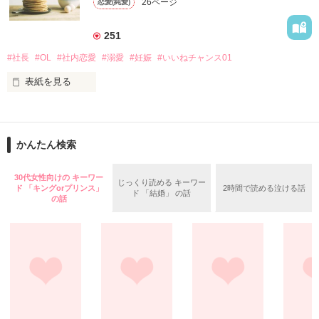
26ページ
恋愛(純愛)
働くこととなる。

失恋したはずなのに、再会愛はとことん甘い？

最初は印象がよくなかった二人。

251
仕事を通して見えてくる人柄。

#社長
#OL
#社内恋愛
#溺愛
#妊娠
#いいねチャンス01
「お礼なら今もらう」

＊＊＊

表紙を見る
「えっ？」

表紙画像はCanvaで作成
藤堂　礼央（とうどう　れお）　32歳

藤堂コーポレーション副社長

それはイチゴミルクよりも甘いキスだった──。

かんたん検索
作品を読む
峯岸　雪　（みねぎし　ゆき）　29歳

**********

藤堂コーポレーション　総務

30代女性向けの キーワー
拙作【恋が始まる】のリメイク版です。

じっくり読める キーワー
ド 「キングorプリンス」
2時間で読める泣ける話
ふたりは同じ会社で働くが礼央にとって雪は知ることのない一
ストーリーはほぼ変わっていませんが、一部追加したりしてい
ド 「結婚」 の話
の話
般社員。

ます。これに伴い、【恋がはじまる】は非公開とさせていただ
たまたま困っていたところを助けられ、意気投合し一夜を過ご
してしまう。

作品を読む
その日限りの関係のはずだった……

2022.4.14  完結