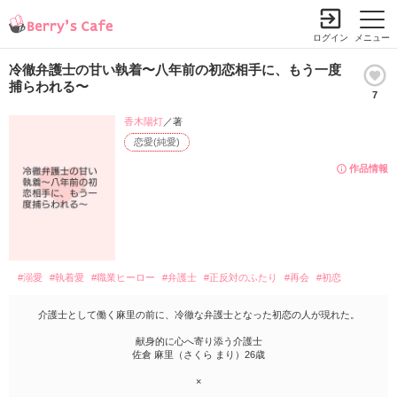
ログイン
メニュー
冷徹弁護士の甘い執着〜八年前の初恋相手に、もう一度
捕らわれる〜
7
香木陽灯
／著
恋愛(純愛)
作品情報
#溺愛
#執着愛
#職業ヒーロー
#弁護士
#正反対のふたり
#再会
#初恋
介護士として働く麻里の前に、冷徹な弁護士となった初恋の人が現れた。
献身的に心へ寄り添う介護士
佐倉 麻里（さくら まり）26歳
×