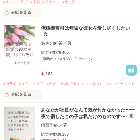
#オフィスラブ
#溺愛
#イケメン
#元上司
表紙を見る
「ごめん、園崎とは付き合えない」

俺様御曹司は無垢な彼女を愛し尽くしたい
完
コンサル会社に勤めていた園崎美羽（そのざきみう）は、

片想いをしていた上司・戸川玲（とがわれい）にバッサリフラ
あさの紅茶
／著
れてしまう

総文字数/79,405
112ページ
恋愛(オフィスラブ)
それから二年

会社も転職して二度と会うことはないと思っていた彼が

クライアントとして美羽の前に現れる

181
しかも再会したその日に告白されて……

#御曹司
#オフィスラブ
#妊娠
#結婚
#胸キュン
#切ない
#ハッピーエンド
「園崎のこと、ずっと忘れられなかったんだ」

表紙を見る
西村奈々(27)

普通がコンプレックスな拗らせ女子

あなたが社長だなんて気が付かなかった〜一
×

園崎美羽 26歳

夜で宿したこの子は私だけのものです〜
完
倉瀬祐吾(28)

×

雨宮千紗
／著
クールな元上司

二人が初めて出会ったのはニューヨーク。

戸川玲 30歳

総文字数/39,288
だけどお互いその事を知らぬまま、人事異動により同じ部署で