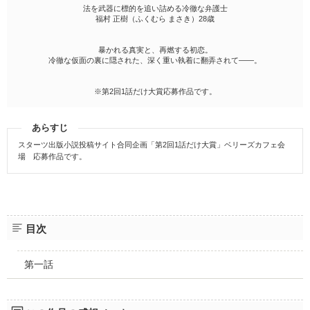
法を武器に標的を追い詰める冷徹な弁護士
福村 正樹（ふくむら まさき）28歳
暴かれる真実と、再燃する初恋。
冷徹な仮面の裏に隠された、深く重い執着に翻弄されて――。
※第2回1話だけ大賞応募作品です。
あらすじ
スターツ出版小説投稿サイト合同企画「第2回1話だけ大賞」ベリーズカフェ会
場 応募作品です。
目次
第一話