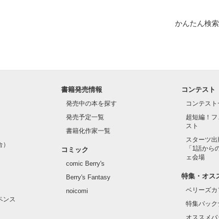
かんたん検索
書籍発売情報
コンテスト
発売中の本を探す
コンテスト
発売予定一覧
超短編！フ
スト
書籍化作家一覧
スターツ出
合）
「1話から
コミック
ェ会場
comic Berry's
特集・オス
Berry's Fantasy
ベリーズカ
noicomi
ペンス
特集バック
オススメバ