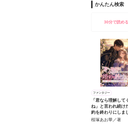
かんたん検索
雪瀬鷹哉（29
＊以前、公開し
してきて──？

鷹哉『宜しくな、
30分で読め
雛子『俺の……
シゴデキで冷徹な
※表紙も作中使
※執筆期間2026
※他サイトさん
ファンタジー
「君なら理解して
ね」と言われ続け
約を終わりにしま
を一番に選んでく
桜塚あお華／著
辺境伯様でした～