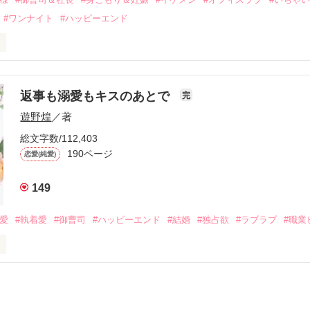
なことから

#ワンナイト
#ハッピーエンド
夜を共にしてしまった。

初めてだと知った哲平は

結婚しよう』と真っ直ぐに告げてきた。

流されて前の職場でうまくいかなかった梅田美桜は、海外で傷心旅行を
裏腹に、好きという気持ちを隠すことなく

年と出会い、酒の勢いもあり一夜限りの関係となる。



は新しい職場でワンナイトした美青年と再会。なんと彼の正体は、とあ
返事も溺愛もキスのあとで
完
族を離れて起業した新進気鋭の実業家、社内でも冷徹だと評判な社長―
哲平は美桜がストーカー被害に

遊野煌
／著
―！

を知る。

ら飼い猫の世話係を命じられた美桜は、猫の世話を口実にしばしば呼び
、哲平は同居を提案してきて――。

総文字数/112,403
190ページ
恋愛(純愛)
みお)

149
作品を読む
みてっぺい)

溺愛
#執着愛
#御曹司
#ハッピーエンド
#結婚
#独占欲
#ラブラブ
#職業
ずの二人の時間が、再び動き出す。

、溺愛ラブ。

）は大手お菓子メーカー、三日月製菓コーポレーションの企画戦略室で働
7.25

年前から付き合いはじめ、半年前から同棲を始めた、同期で恋人の石垣守
姫原由羅（24）との浮気が発覚した上、いつのまにか元カノにされてい
便利屋雛子』と馬鹿にされ、一人こっそり泣いていた雛子に、企画戦略