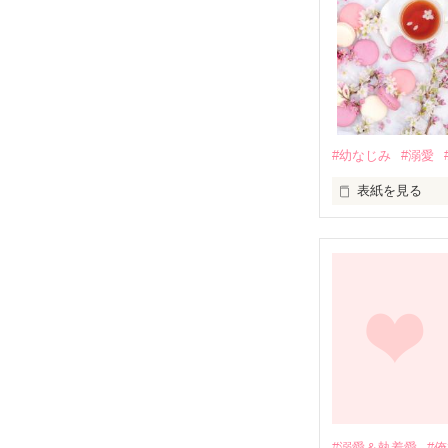
#幼なじみ
#溺愛
表紙を見る
幼なじみの哲平
しかし、ある出
関係修復もでき
引っ越すことに
それから約十二
過去の傷から、
運命のような再
#溺愛＆執着愛
#