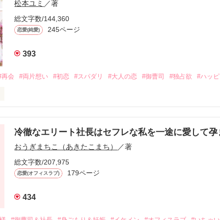
松本ユミ
／著
総文字数/144,360
245ページ
恋愛(純愛)
393
#再会
#両片想い
#初恋
#スパダリ
#大人の恋
#御曹司
#独占欲
#ハッ
冷徹なエリート社長はセフレな私を一途に愛して孕
に淡い恋心を抱いていた美桜。

おうぎまちこ（あきたこまち）
／著
来事をきっかけに二人の関係は壊れてしまう。

ないまま、美桜は両親の離婚によって

総文字数/207,975
なり、哲平とも離れ離れになった。

179ページ
恋愛(オフィスラブ)
年後。

434
二度と会いたくないと思っていた哲平に

会を果たす。

俺様
#御曹司＆社長
#身ごもり＆妊娠
#イケメン
#オフィスラブ
#いちゃ