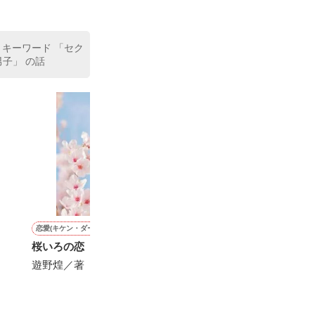
、同居まで提案
 キーワード 「セク
子」 の話
恋愛(キケン・ダーク)
恋愛(キケン・ダーク)
恋愛(純愛)
恋愛(学園)
桜いろの恋
月夜に笑った悪魔
晴れた日に降る雨のように
眼鏡の下は、美
た。
遊野煌／著
Neno／著
美希みなみ／著
みみみ.com／著