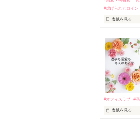
そして、ひょん
#虐げられヒロイン
酔った勢いで一
表紙を見る
さらに、美桜が
『責任をとる、
　おかしな噂を
戸惑う美桜とは
ろ、日本人美青
甘やかしてくる。
　帰国後、美桜
も関わらず、一
そんなある日、
人だったのだ―
遭っていること
　なぜか恭司か
美桜を守るため
夏木美桜(なつき
✕

鳴海哲平 (なる
#オフィスラブ
#
止まっていたは
表紙を見る
再会から始まる
舞川雛子（26
2026.6.5～2026.
また雛子には2
のだが、後輩の
守と由羅から『