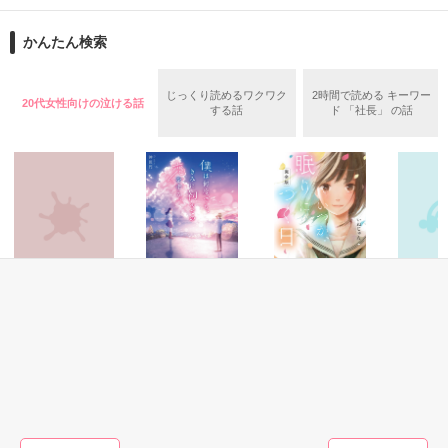
14年前、ある少女が死んだ。

かんたん検索
作品を読む
高校生の杏奈は、彼氏の悠介とともに何者かに誘拐・監禁され
てしまう。

そして...

じっくり読めるワクワク
2時間で読める キーワー
20代女性向けの泣ける話
する話
ド 「社長」 の話
呪い屋として、帰ってきた。

『彼女には精神的な苦痛、そして彼氏には肉体的な苦痛を与え
る』

「呪いなら、なんでも。

犯人の狙いは一体、何なのか──。

約束事さえ守れば危害は加えませんよ」

ホラー・オカルト
青春・友情
青春・友情
青春・友
被験者として選ばれた純粋な高校生カップルは、果たして無事
約束事を破らなければいいんだ。

カラダ探し～最終
僕は何度でも、き
いつか、眠りにつ
あの夏を
に生き延びることが出来るのか？

夜～
みに初めての恋を
く日
へ
する。
ウェルザード／著
いぬじゅん／著
水野ユー
沖田 円／著
体中を引き裂かれることも

身も凍るおぞましい“実験”が今、幕を開ける……！
