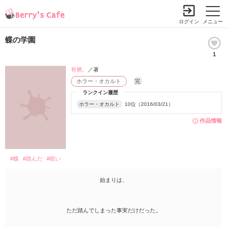
ログイン
メニュー
蝶の学園
1
有栖。
／著
ホラー・オカルト
完
ランクイン履歴
ホラー・オカルト
10位（2016/03/21）
作品情報
#蝶
#踏んだ
#呪い
始まりは、
ただ踏んでしまった事実だけだった。