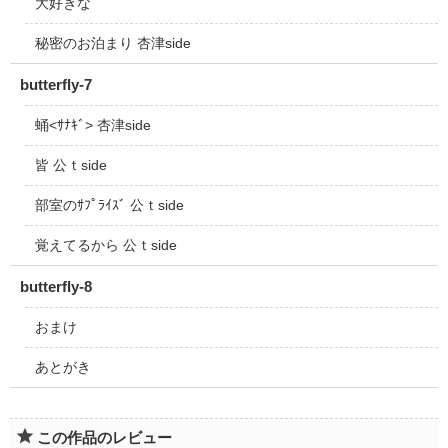
大好きな
秘密のお泊まり 杏津side
butterfly-7
蛹<ｻﾅｷﾞ> 杏津side
皆 公ｔside
部室のｻﾌﾟﾗｲｽﾞ 公ｔside
覚えてるから 公ｔside
butterfly-8
おまけ
あとがき
この作品のレビュー