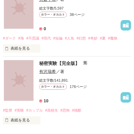
そんな希望が混じりあったから、

総文字数/5,597
38ページ
ホラー・オカルト
悲惨な結果が生まれたんだろうか。

0
#ダーク
#海
#不思議
#現代
#短編
#人魚
#幻想
#奇妙
#夏
#魔物
問い続け、責め合う。

表紙を見る
そんな日々が

いつまでも続くんだろうか。

秘密実験【完全版】
完
僕には足があります｡

だからヒレはありません｡

有沢瑞希
／著
総文字数/141,891
沈黙の海に浮かぶ

俺が求めたのは、一瞬の快楽か。

176ページ
ホラー・オカルト
水泡の歌──…

10
一生の地獄か。

#監禁
#実験
#カップル
#高校生
#恐怖
#残酷
深海のﾗﾋﾞﾘﾝｽ･ﾀﾞｰｸﾎﾗｰﾌｧﾝﾀｼﾞｰ

表紙を見る
完結 2009 4/3
