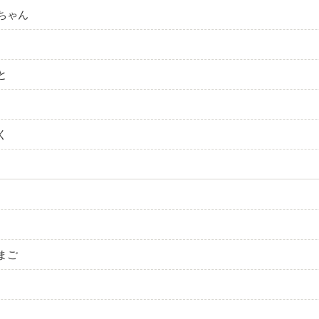
ちゃん
と
く
まご