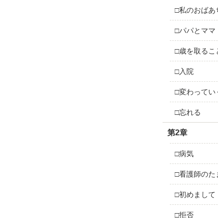
□私のおばあ
□パパとママ
□歳を取るこ
□入院
□変わってい
□忘れる
第2章
□病気
□看護師のた
□初めまして
□拒否