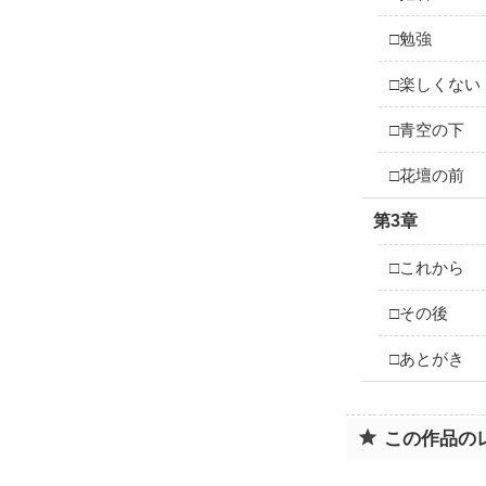
□勉強
□楽しくない
□青空の下
□花壇の前
第3章
□これから
□その後
□あとがき
この作品の