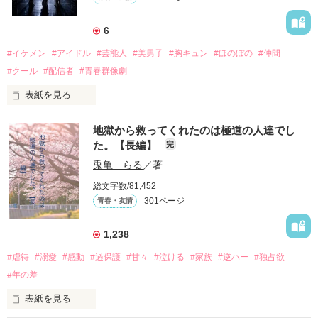
6
#イケメン
#アイドル
#芸能人
#美男子
#胸キュン
#ほのぼの
#仲間
#クール
#配信者
#青春群像劇
表紙を見る
推しは画面の向こうにいるはずだったのに、仕事先で毎日会っ
地獄から救ってくれたのは極道の人達でし
ています。

た。【長編】
完
不器用でも努力を諦めない赤。

兎亀 らる
／著
無口で頼れる黒。

総文字数/81,452
天才肌で笑顔が眩しい白。

301ページ
青春・友情
三人の姿に勇気をもらい、「私も一歩踏み出してみたい」と思
えるようになった。

1,238
#虐待
#溺愛
#感動
#過保護
#甘々
#泣ける
#家族
#逆ハー
#独占欲
#年の差
　　　恋、友情、夢、そして成長。

　　　　笑って、ときどき泣ける。

表紙を見る
　　　　　　〜青春群像劇〜
