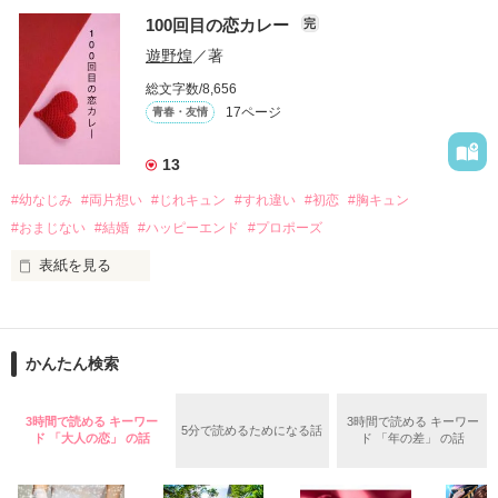
100回目の恋カレー
完
｢全部あんたのせいよ｣

『──のせいじゃないよ』

遊野煌
／著
総文字数/8,656
17ページ
青春・友情
｢なんであんたが生きてんのよ｣

作品を読む
『生きていてくれてありがとう』

13
#幼なじみ
#両片想い
#じれキュン
#すれ違い
#初恋
#胸キュン
｢あんたなんか産まなきゃ良かった｣

『産まれてきてくれてありがとう』

#おまじない
#結婚
#ハッピーエンド
#プロポーズ
表紙を見る
｢あんたさえ居なければ·····｣

『ねぇ、恋カレーって知ってる？』

『──が居てくれたから俺たちは·····』

──『ん？　恋カレー？』

かんたん検索
『うん。恋カレーを100回たべたら、好きな人が自分のこと好
きになっちゃうんだって』

両親から虐待を受け感情を知らない女の子と

3時間で読める キーワー
3時間で読める キーワー
5分で読めるためになる話
ド 「大人の恋」 の話
ド 「年の差」 の話
これは好きなアイツに好きだよって言えない、臆病な私の初恋
その女の子に感情を教える極道達との物語。

と恋のおまじないの話。
