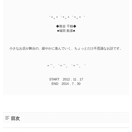
゜＊｡＊゜＊｡＊゜＊｡＊゜
◆熊谷 千鶴◆
■塚田 航基■
小さなお店が舞台の、緩やかに進んでいく、ちょっとだけ不思議なお話です。
＊⌒。゜＊⌒。゜＊⌒。゜
START 2012．11．17
END 2014．7．30
目次