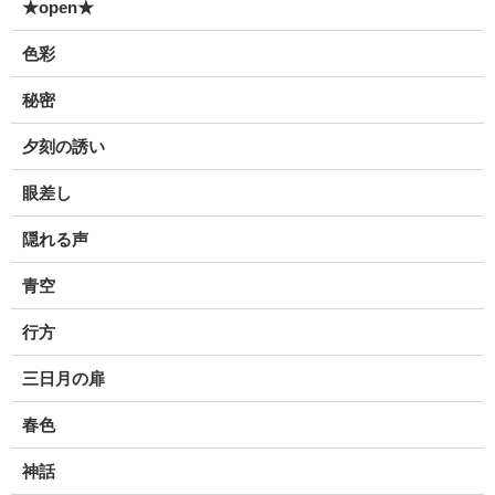
★open★
色彩
秘密
夕刻の誘い
眼差し
隠れる声
青空
行方
三日月の扉
春色
神話