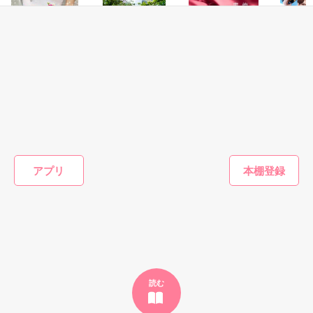
泣き方も、笑い方も、助けの求め方も、何も知らなかった。

※表紙はフリー素材です。コンテスト用に既存作を改稿しまし
でもみんなが教えてくれた。

た。
恋愛(純愛)
恋愛(純愛)
恋愛(オフィスラブ)
恋愛(純愛)
作品を読む
甘溺愛婚 ～性悪
御曹司の恋の行方
俺に夢中になれよ
俺様パイ
『"愛してるよ"』

お嬢様は契約婚で
～地味な派遣秘書
～純情秘書は溺甘
高嶺の花
俺様御曹司に溺愛
はご令嬢～
副社長の独占欲を
い～恋情
される～
拒めない
愛攻防戦
花室 芽苳／著
せいとも／著
青蘭 まこと／著
大森サジ
アプリ
感動のラスト──

もっと見る
かんたん検索の条件を変える
野いちご

読む
ジャンル別 最高1位！

総合 最高3位！
