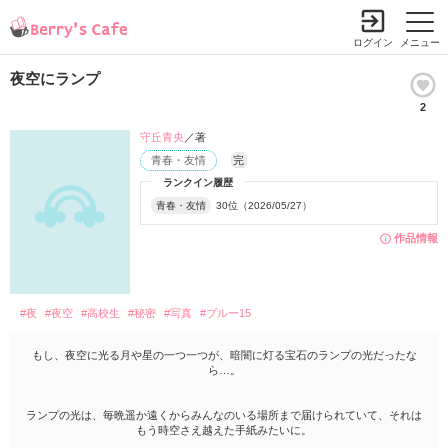
ログイン
メニュー
夜空にランプ
2
守丘青央
／著
青春・友情
完
ランクイン履歴
青春・友情
30位（2026/05/27）
作品情報
#夜
#夜空
#高校生
#秘密
#写真
#ブルー15
もし、夜空に光る月や星の一つ一つが、暗闇に灯る宝石のランプの光だったな
ら…。
ランプの光は、毎晩遥か遠くからみんなのいる場所まで届けられていて、それは
もう時空さえ越えた手紙みたいに。