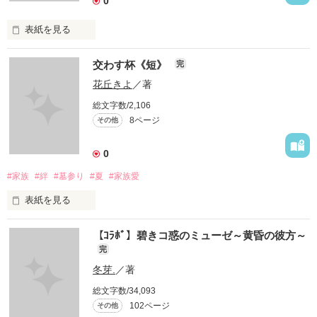
0
表紙を見る
交わす杯《短》
完
本作は手直し前の作品です。

花丘きよ
／著
総文字数/2,106
何気ない街の物語。

8ページ
その他
本当に気に留めてくれる

0
そんな人

#家族
#絆
#墓参り
#夏
#家族愛
貴方にはいますか？

表紙を見る
二十歳になったら。

宜しくお願い致します。
【ｺﾗﾎﾞ】碧きコ惑のミューゼ～黄昏の彼方～
完
それが、約束だった。

冬芽.
／著
作品を読む
総文字数/34,093
2009 7.11
102ページ
その他