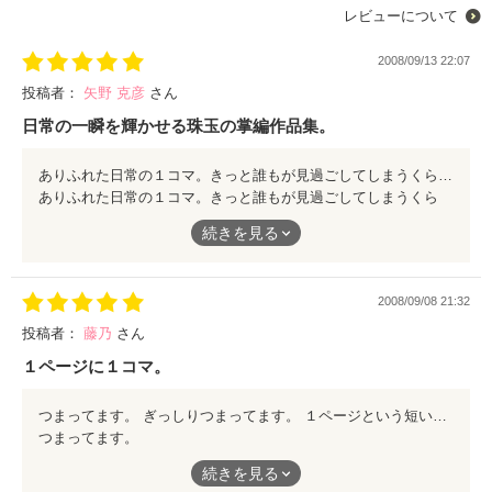
レビューについて
2008/09/13 22:07
投稿者：
矢野 克彦
さん
日常の一瞬を輝かせる珠玉の掌編作品集。
ありふれた日常の１コマ。きっと誰もが見過ごしてしまうくらい、ありふれた１コマなのかもしれない。 しかし、ありふれた日常だからって、それは誰にでも書ける日常ってワケでは無い。 ココが作家・花井敬市(旧ＨＮ・ペンコ)の恐ろしいトコロ。 普段の我々の生活の中で、ドラマとして扱えるなんて思いもしない、そんな一瞬が、この作家のフィルターを通過すると、奥深いドラマと化す。 この作品集は、そんな日常の中に埋もれていく一瞬を作者のセンスとスキルで光り輝かせていくのだ。 芸術家の感性と職人の技術で、高め磨き上げられた珠玉の掌編小説集。 まさか、携帯小説サイトでこんな作品に出会えるとは！！
ありふれた日常の１コマ。きっと誰もが見過ごしてしまうくら
い、ありふれた１コマなのかもしれない。
続きを見る
しかし、ありふれた日常だからって、それは誰にでも書ける日常
ってワケでは無い。
2008/09/08 21:32
ココが作家・花井敬市(旧ＨＮ・ペンコ)の恐ろしいトコロ。
投稿者：
藤乃
さん
普段の我々の生活の中で、ドラマとして扱えるなんて思いもしな
１ページに１コマ。
い、そんな一瞬が、この作家のフィルターを通過すると、奥深い
ドラマと化す。
つまってます。 ぎっしりつまってます。 １ページという短い中に沢山の人間模様、日常、時には時間や時代までも操られます。 マッタリしつつ、ドキッとしたり、ハッとしてみたり。 １ページでこんなにも心をわしづかみにされるとわ。 一つ一つ違う話なのに、すぐに背景が浮かぶ文章力はお見事。 １ダースなんて言わずにもっと欲しいです。 まだの方は是非。
この作品集は、そんな日常の中に埋もれていく一瞬を作者のセン
つまってます。
スとスキルで光り輝かせていくのだ。
続きを見る
ぎっしりつまってます。
芸術家の感性と職人の技術で、高め磨き上げられた珠玉の掌編小