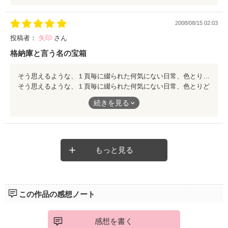
説集。
１ページという短い中に沢山の人間模様、日常、時には時間や時
2008/08/15 02:03
代までも操られます。
まさか、携帯小説サイトでこんな作品に出会えるとは！！
投稿者：
矢印
さん
マッタリしつつ、ドキッとしたり、ハッとしてみたり。
格納庫と言う名の宝箱
１ページでこんなにも心をわしづかみにされるとわ。
そう思えるような、１頁毎に綴られた何気にない日常、色とりどり珠玉のストーリー。 適正な字数。そこから広がる、根底にある人間ドラマの膨大さ、深さに感嘆。 マッタリはハッタリでもドッキリでもサッパリでもない。 シッカリである。 「カギアナ」は用意されている。 鍵を持つのは貴方自身。 回す価値は十分にある。
そう思えるような、１頁毎に綴られた何気にない日常、色とりど
一つ一つ違う話なのに、すぐに背景が浮かぶ文章力はお見事。
り珠玉のストーリー。
続きを見る
適正な字数。そこから広がる、根底にある人間ドラマの膨大さ、
１ダースなんて言わずにもっと欲しいです。
深さに感嘆。
まだの方は是非。
マッタリはハッタリでもドッキリでもサッパリでもない。
もっと見る
シッカリである。
「カギアナ」は用意されている。
この作品の感想ノート
鍵を持つのは貴方自身。
感想を書く