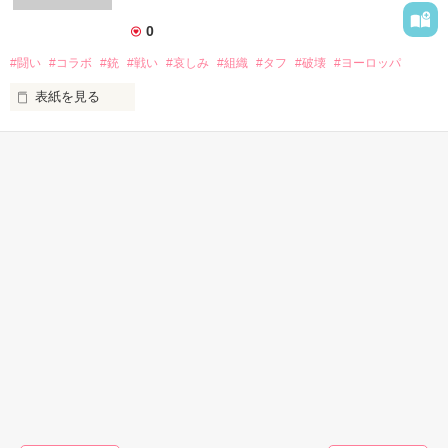
0
作品を読む
#闘い
#コラボ
#銃
#戦い
#哀しみ
#組織
#タフ
#破壊
#ヨーロッパ
表紙を見る
※※※※

河野る宇さんとのコラボ小説です

※※※※

かんたん検索
「ああ、どうしてヨーロッパの道って、

こう延々と同じ景色かなぁ」

30代女性向けの キーワー
3時間で読める胸キュンす
40代女性向けの キーワー
ド 「大人の恋」 の話
る話
ド 「独占欲」 の話
イライラのあまり殺気立っているので

金色の瞳が、オレンジ色に燃えていた。

彼女の名前はノイン・ツバクラ。

１９歳で日本人で、大学生のハズだった。

なのに、

お金がなくなった。
