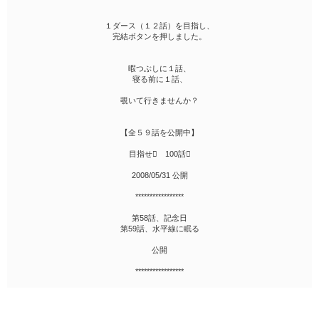
１ダース（１２話）を目指し、
完結ボタンを押しました。
暇つぶしに１話、
寝る前に１話、
覗いて行きませんか？
【全５９話を公開中】
目指せ 100話
2008/05/31 公開
*****************
第58話、記念日
第59話、水平線に眠る
公開
*****************