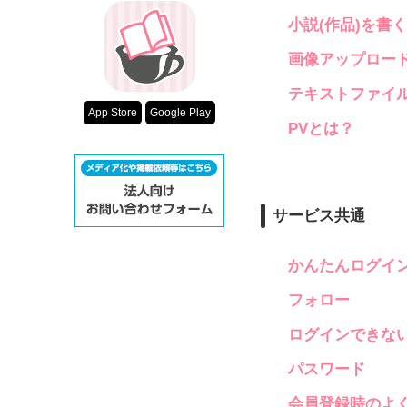
小説(作品)を書
画像アップロー
テキストファイ
App Store
Google Play
PVとは？
サービス共通
かんたんログイ
フォロー
ログインできな
パスワード
会員登録時のよ