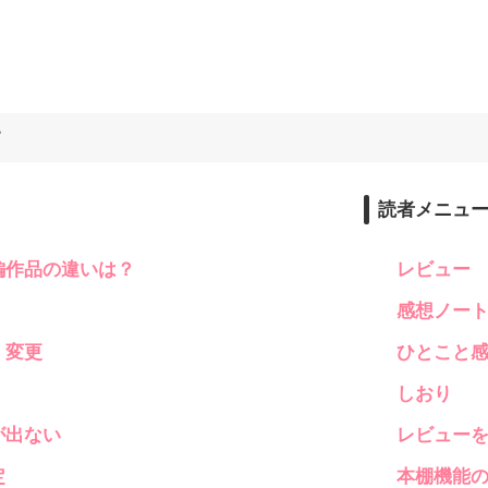
す
読者メニュ
編作品の違いは？
レビュー
感想ノー
・変更
ひとこと
しおり
が出ない
レビュー
定
本棚機能