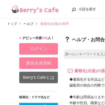
小説を探す
トップ
ヘルプ
書籍化(出版)の基準
デビュー作家
436
人！
ヘルプ・お問合
ログイン
新規会員登録
書籍化(出版)の
Berry's Cafeとは
◆書籍化する作品はど
編集部の独自の判断で
◆年齢は関係あります
映画化・ドラマ化など
年齢や性別、職業など