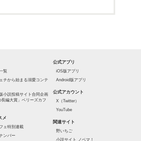
公式アプリ
一覧
iOS版アプリ
ェチから始まる溺愛コンテ
Android版アプリ
公式アカウント
版小説投稿サイト合同企画
の長編大賞」ベリーズカフ
X（Twitter）
YouTube
スメ
関連サイト
フェ特別連載
野いちご
ナンバー
小説サイト ノベマ！