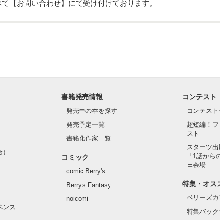
べて【お問い合わせ】にて受け付けております。
書籍発売情報
コンテスト
発売中の本を探す
コンテスト
発売予定一覧
超短編！フ
スト
書籍化作家一覧
スターツ出
合）
「1話から
コミック
ェ会場
comic Berry's
特集・オス
Berry's Fantasy
ベリーズカ
noicomi
ペンス
特集バック