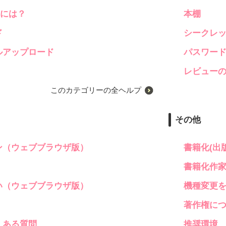
くには？
本棚
ド
シークレ
ルアップロード
パスワー
レビュー
このカテゴリーの全ヘルプ
その他
ン（ウェブブラウザ版）
書籍化(出
書籍化作
い（ウェブブラウザ版）
機種変更
著作権に
くある質問
推奨環境