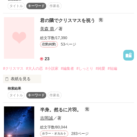
「待てない」と言いながら

タイトル
キーワード
作家名
甘くて濃くて優しくて

君の隣でクリスマスを祝う
完
しっとりとキスする周一を置いて

美森 萠
／著
カナダへ旅立った良菜は

総文字数/17,390
53ページ
恋愛(純愛)
さらにハチャメチャな要求で

23
この幼なじみであり

#クリスマス
#大人の恋
#小説家
#編集者
#しっとり
#純愛
#短編
今は元恋人である彼を振り回すのであった

表紙を見る
検索結果
愛しい君を手に入れるため　僕は君に　とっておきの魔法をか
タイトル
キーワード
作家名
ける

作品を読む
『11月の魔法～Sweet November～』

半身。然るに片羽。
完
吉岡誠
／著
季節は巡り、そして二人は永遠になる

総文字数/80,044
283ページ
ホラー・オカルト
『君の隣でクリスマスを祝う』
