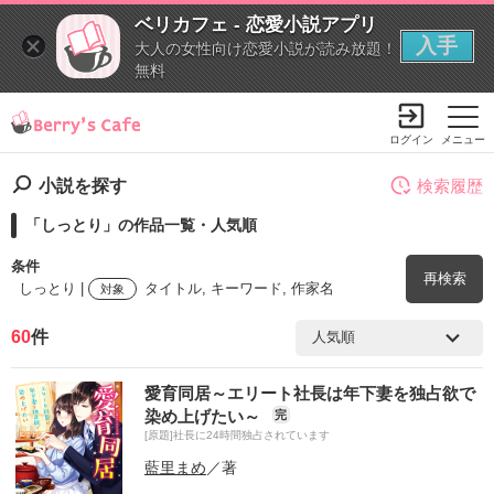
ベリカフェ - 恋愛小説アプリ
入手
大人の女性向け恋愛小説が読み放題！
無料
ログイン
メニュー
小説を探す
検索履歴
「しっとり」の作品一覧・人気順
条件
再検索
しっとり |
タイトル, キーワード, 作家名
対象
60
件
検索ワード
愛育同居～エリート社長は年下妻を独占欲で
を含む
染め上げたい～
完
[原題]社長に24時間独占されています
を除く
藍里まめ
／著