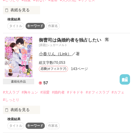
#しっとり
#熱愛
#切ない
#運命
#大人の恋
#サクセス
一夜の情事。ひなの目論見通り、見合いは破談となる。

表紙を見る
しかし、それに激昂した清栄はひなを追い出してしまう。

※タイトル変更しました。

ひなの中に、新しい命が宿っているとも知らずに──。

※追記で、その後の二人を書きました。
検索結果
離れていても

タイトル
キーワード
作家名
数年後。

想い合える熱い恋が

幼い息子と共に歩いていた市場で、再び慶一郎と巡り会う。

作品を読む
愛のない情事だったはずなのに、慶一郎は再びひなを求めてき
御曹司は偽婚約者を独占したい
完
必ずある

て──

[原題]シュガーメルト
小春りん（Link）
／著
～　美莉のサクセスストーリーをリニューアルいたしました　
✿*ﾟ¨ﾟﾟ･*:..｡✩.*･ﾟ　ﾟ･*.✩｡..:*･ﾟﾟ¨ﾟ*✿

総文字数/70,053
～

143ページ
恋愛(オフィスラブ)
～　お楽しみいただければ幸いです　～
大正時代をイメージしておりますが、

書籍化作品
57
本作はフィクションです。

#大人ラブ
#胸キュン
#溺愛
#婚約者
#ドキドキ
#オフィスラブ
#カフェ
がっつりR18なお話のため、

作品を読む
#しっとり
Rシーンはベリカ向けに修正してあります。

あらかじめご了承ください。

表紙を見る
※翠華ななこ名義で他サイトに掲載中の場合があります。

検索結果
※人物イラストはイラストAC様よりお借りしています。

タイトル
キーワード
作家名