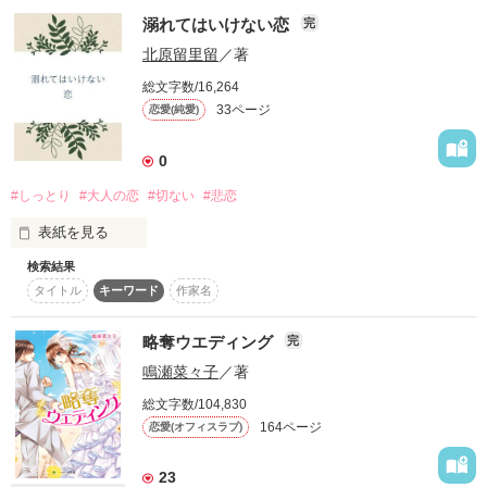
2025.09.28 完結

「 ブレンドをひとつ 」

溺れてはいけない恋
完
2026.05 タイトル変更しました
北原留里留
／著
総文字数/16,264
──閉店間際の午後七時半

作品を読む
33ページ
恋愛(純愛)
彼は窓際、お決まりの席で

0
コーヒーカップに口付ける

#しっとり
#大人の恋
#切ない
#悲恋
*:.｡. .｡.:*:.｡. .｡.:*:.｡. .｡.:*:.｡. .｡.:*

表紙を見る
小さなカフェで起きた

検索結果
二人にとって

甘くて苦い、恋のお話

タイトル
キーワード
作家名
求め合うことを

*:.｡. .｡.:*:.｡. .｡.:*:.｡. .｡.:*:.｡. .｡.:*

略奪ウエディング
完
急ぐ必要はなく

鳴瀬菜々子
／著
2019年8月に、マカロン文庫から

時間はかかったが

総文字数/104,830
電子書籍化されます。

164ページ
恋愛(オフィスラブ)
肌の温もりを共有しながら

書籍は【小春りん】名義となります。

どうぞ、よろしくお願いいたします。

23
語り合う夜が増えた
