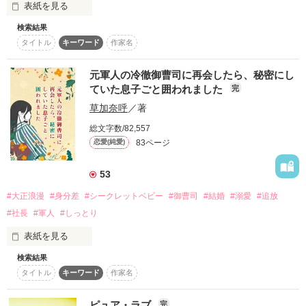
表紙を見る
私に家と職と愛を与えてくれたのは、頼りがいのある優しい手
スターツ出版小説投稿サイト合同企画「1話からの長編大
をした、極上の紳士でした。

賞」ベリーズカフェ会場
検索結果
ピュア・ラブ。その後の二人を執筆しました。

タイトル
キーワード
作家名
短編完結です。
その他の条件
動画あり
コミックあり
2018.10.30　完結公開

元軍人の冷徹御曹司に再会したら、秘密にし
ていた息子ごと囲われました
完
作品を読む
温かいレビューと感想をどうもありがとうございました！
草加奈呼
／著
総文字数/82,557
作品を読む
83ページ
恋愛(純愛)
53
#大正浪漫
#身分差
#シークレットベビー
#御曹司
#結婚
#溺愛
#追放
#社長
#軍人
#しっとり
表紙を見る
検索結果
タイトル
キーワード
作家名
✿*ﾟ¨ﾟﾟ･*:..｡✩.*･ﾟ　ﾟ･*.✩｡..:*･ﾟﾟ¨ﾟ*✿

ピュア・ラブ
完