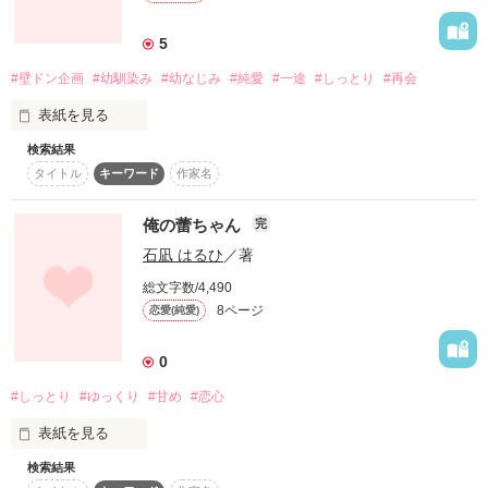
その場は必死に涙を抑えたけれど、私も泣いてしまいそうで駆
け込んだその部屋には、すでに先客がいて…

5
私と彼の時間が動き出す。

#壁ドン企画
#幼馴染み
#幼なじみ
#純愛
#一途
#しっとり
#再会
＊ぎじプリ参加作品です

表紙を見る
＊熊谷めい(変更前)名義で、ぎじプリ入選作品に選んでいただ
いたお話です。
検索結果
六年間片想いしてきたタツキを忘れさせてやると言われて、

タイトル
キーワード
作家名
小学校からの幼馴染みのコウタと付き合い始めた私、アオイ。

コウタはいまだに私と手をつなごうとしないんだけど、それは
作品を読む
俺の蕾ちゃん
完
どうして？

石凪 はるひ
／著
本当は私のことを好きなんじゃなくて、

報われない想いを抱えている私のことをかわいそうに思って

総文字数/4,490
付き合おうって言っただけなの……？

8ページ
恋愛(純愛)
そんなとき、半年ぶりにタツキに会うことになり……

0
#しっとり
#ゆっくり
#甘め
#恋心
【壁ドン企画】参加作品。

表紙を見る
『いっぱい好きになってもらうから。』の続編っぽいですが、

上記作品を読まれていない方にも楽しんでいただける内容にな
検索結果
ブサコ…

っています。
