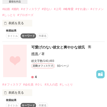
書籍化作品
#結婚
#婚約
#オフィスラブ
#切ない
#上司
#略奪愛
#すれ違い
#イケメン
#しっとり
#プロポーズ
作品を読む
表紙を見る
検索結果
∴｡ﾟ**ﾟ｡∵｡ﾟ**ﾟ｡∴｡ﾟ**ﾟ｡∵｡ﾟ**ﾟ｡∴∴｡ﾟ**ﾟ｡∵｡ﾟ**ﾟ｡∴｡ﾟ**ﾟ｡∵｡ﾟ
タイトル
キーワード
作家名
**ﾟ｡∴

作品を読む
可愛げのない彼女と爽やかな彼氏
完
ずっと、夢見ていた

稀璃
／著
――私に、触れてほしい

総文字数/140,493
その、細く長い指先で

93ページ
恋愛(オフィスラブ)
甘く、優しく、肌を撫でて

髪を梳いて、耳に口づけて

4
そのあとあなたは私にそっと囁くの

#オフィスラブ
#会社員
#ＯＬ
#大人の恋
#しっとり
『梨乃…。君が、好きだよ』…

表紙を見る
――強く願う気持ちは次第に溢れ涙とともに零れ落ちる――

検索結果
可愛げのない女

タイトル
キーワード
作家名
進藤奈南美33歳
