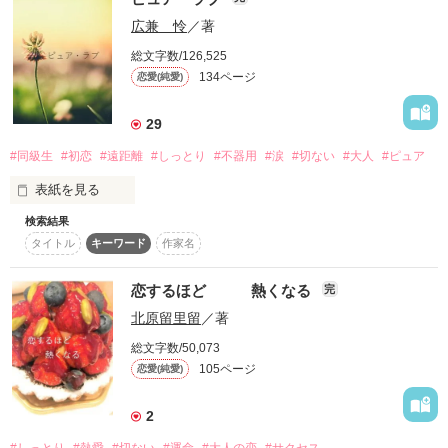
薬師の両親を亡くしたひなは、遺された調合法だけを頼りに暮
広兼 怜
／著
らしていたが、

家賃も払えず行き場を失いかけていた。

総文字数/126,525
そんなとき、ひなの薬に目を留めたのが、

134ページ
恋愛(純愛)
製薬会社を営む子爵家の若き当主・早乙女慶一郎。

ひなは早乙女家で女中として働くことに。

29
冷酷と噂される慶一郎だが、

#同級生
#初恋
#遠距離
#しっとり
#不器用
#涙
#切ない
#大人
#ピュア
ひなには哀しげな瞳の奥に優しさが見え、次第に惹かれてい
く。

表紙を見る
そんな中、慶一郎の母・清栄がひなに見合い話を持ちかけてく
検索結果
茜は自分の世界を守ることが必要だった。

る。

タイトル
キーワード
作家名
だが相手は、女性の価値を“純潔”で測るような傲慢な男だっ
そのために自分の存在を消しながら生きてきた。

た。

恋するほど 熱くなる
完
そんな時、一匹の子猫を拾う。

結婚を避けたいひなは、

北原留里留
／著
その子猫がめぐり合わせた、忘れていた同級生橘の存在。

総文字数/50,073
「純潔を失えば、見合いは破談になるのでは……？」

105ページ
恋愛(純愛)
包み込むように見守る橘の茜への想い……。

と考え、偶然その場に居合わせた慶一郎に相談をしてしまう。

2
そこから茜のかたくなに守ってきた世界が崩れ始める。

「その相手、俺ではだめだろうか？」
