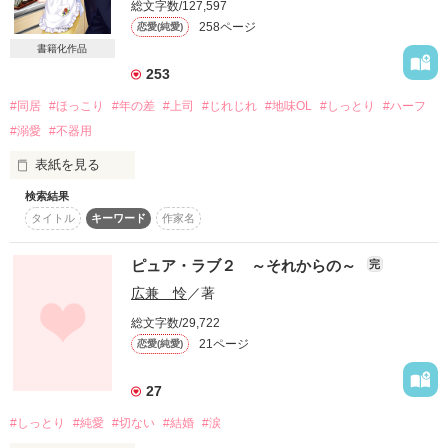
総文字数/127,597
詳しく検索
258ページ
恋愛(純愛)
書籍化作品
検索対象
253
タイトル
キーワード
作家名
表紙コメント
#同居
#ほっこり
#年の差
#上司
#じれじれ
#地味OL
#しっとり
#ハーフ
あらすじ
#溺愛
#不器用
表紙を見る
ジャンル
検索結果
＊改稿前の文章です。文庫には書き下ろし番外編がついていま
タイトル
キーワード
作家名
す。

感想
ピュア・ラブ２ ～それからの～
完
ステータス
全て
完結
更新中
おんぼろ下宿屋の住人、桐島さんは、灰青色の瞳をしたベルギ
広兼 怜
／著
ー系ハーフの日本人。

作品の長さ
長編
中編
短編
総文字数/29,722
下宿屋廃業の危機に陥った私に、彼は小切手を取り出して、
21ページ
恋愛(純愛)
「紫陽花荘を売ってください」と微笑んだ。

作品の長さについて
27
てっきり、お金がないからここに住んでいると思っていたの
コンテスト
に、一体、何者なの……？

#しっとり
#純愛
#切ない
#結婚
#涙
超短編！フェチから始まる溺愛コンテスト