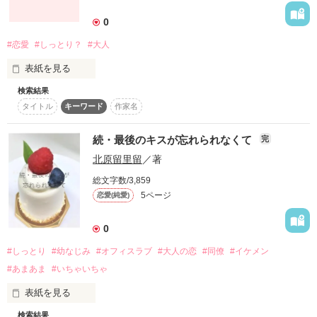
作品を読む
の一部公開とさせていただきます

0
そんな男に振り回される愚かな私は、

ありがとうございます

#恋愛
#しっとり？
#大人
m(_ _)m

——何て馬鹿げているんだろう。

表紙を見る
鳴瀬菜々子

検索結果
ポストに投函された年賀状に紛れていたものは、

◇◆◇◆◇◆◇◆◇◆◇

タイトル
キーワード
作家名
新春には不似合いな『離婚式』の招待状でした。

続・最後のキスが忘れられなくて
作品を読む
完
彼 の 口 か ら 放 た れ る 、

北原留里留
／著
「 好 き 」と い う 名 の 鋭 利 な ナ イ フ が 、

総文字数/3,859
5ページ
恋愛(純愛)
今 日 も 私 に 深 く 突 き 刺 さ る 。

※この作品は、若干の官能表現を含んでおります。
0
◇◆◇◆◇◆◇◆◇◆◇
作品を読む
#しっとり
#幼なじみ
#オフィスラブ
#大人の恋
#同僚
#イケメン
#あまあま
#いちゃいちゃ
作品を読む
表紙を見る
検索結果