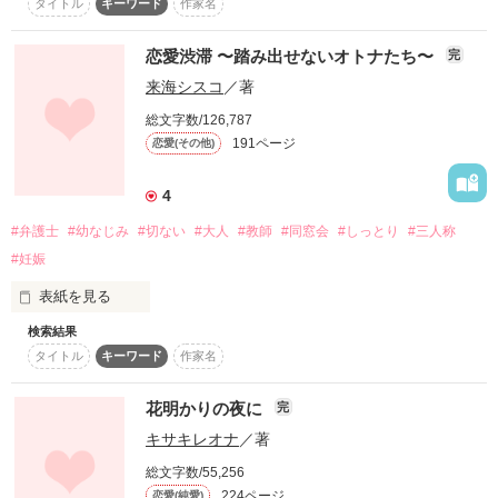
タイトル
キーワード
作家名
2014.11.16

お前は俺だけの蕾。

恋愛渋滞 〜踏み出せないオトナたち〜
完
来海シスコ
／著
『いっぱい好きになってもらうから。』が

俺がいたら

総文字数/126,787
【壁ドン企画】入賞いたしました。ありがとうございます。

191ページ
恋愛(その他)
それを記念して（？）続編っぽいものを書いてみました。

お前…

『いっぱい好きになってもらうから。』

4
↓

『キミの心を奪いたいんだ。』（コウタ目線）

#弁護士
#幼なじみ
#切ない
#大人
#教師
#同窓会
#しっとり
#三人称
絶対

↓

#妊娠
『こんなのズルイ。』（本作）

の順でお読みいただくと時系列になっています。

表紙を見る
薔薇になるよ。

検索結果
タイトル
キーワード
作家名
いつからか、まっすぐにぶつかれなくなった。

花明かりの夜に
俺がいればね。

完
作品を読む
その理由は、それぞれ複雑で

キサキレオナ
／著
絡んだ糸は簡単にはほどけなくて。

総文字数/55,256
だから、

224ページ
恋愛(純愛)