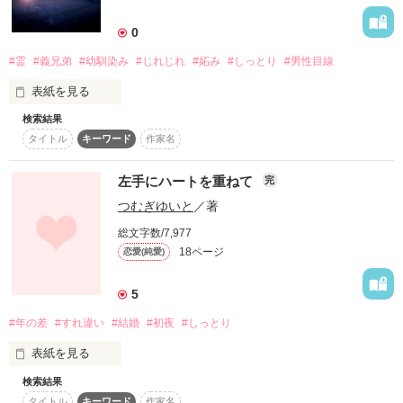
0
恋愛小説家とその編集者のbitter&sweetな冬物語

#霊
#義兄弟
#幼馴染み
#じれじれ
#妬み
#しっとり
#男性目線
つきひと様、素敵なレビューをありがとうございました(*^^*)

表紙を見る
検索結果
感じる…

タイトル
キーワード
作家名
感じる…

左手にハートを重ねて
完
聴こえる…

作品を読む
つむぎゆいと
／著
…

総文字数/7,977
18ページ
恋愛(純愛)
ごめん…

5
ごめん…

#年の差
#すれ違い
#結婚
#初夜
#しっとり
ごめん…

表紙を見る
検索結果
結婚式の２次会で、

*･゜ﾟ･*:.｡..｡.:*･''･*:.｡. .｡.:*･゜ﾟ･*

タイトル
キーワード
作家名