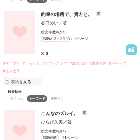
かつての同級生に祝福される優香。

男性目線です

幸せな花嫁であるはずなのに、

約束の場所で、貴方と。
完
優香の心には小さなとげが刺さっていた。

心霊／死者／生き霊／死／幼馴染み／優等生／劣等感／義理／
谷口めい
／著
兄／妹／弟／異母／異父／跡継ぎ／同性愛／成長／子供／大人
彼の本当の気持ちがわからない。

総文字数/4,573
／／／

4ページ
恋愛(オフィスラブ)
／／／フィクション／／／

すれ違いの結婚初夜。

けれど優香には、引き返せない理由があって……。

完全なるフィクションです

0
しっとり切ない大人のラブストーリーです。

・一部同性愛の表現もございます。

#ぎじプリ
#しっとり
#オフィスラブ
#ほのぼの
#眼鏡男性
#ギャップ
・一部過激な表現も混じっております。

#仕事女子
ご了承の上お読み下さいますよう、お願い致します。

※別名義にて『ムーンライトノベルズ』に掲載したものを改
表紙を見る
稿・転載しています。
他サイトで公開していた作品を加筆編集してます

検索結果
 私、林裕子の職場での呼び名は

タイトル
キーワード
作家名
2018/5/31 FIN
『鉄の女』と『林女史』。

作品を読む
職場で28歳の私は女性の中で一番の年長。

こんなのズルイ。
完
作品を読む
ひらび久美
／著
ある日、後輩を指導していたらその場で泣かれてしまい…

周りのみんなは、みんな彼女の味方で。

総文字数/4,977
11ページ
恋愛(純愛)