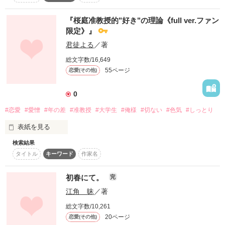
絵に書いたような爽やかなハンサム男

相川健次32歳

『桜庭准教授的"好き"の理論《full ver.ファン
そんな切ない片思いから突如開かれたウェディングロード

限定》』
信じれない展開の数々

肩書きも年も彼女の方が上な２人のお話です

君徒よる
／著
…目の前にある笑顔は、嘘ですか

総文字数/16,649
それとも現実ですか？

前作

55ページ
恋愛(その他)
『お見合い結婚時々妄想』のスピンオフです

あなたに抱かれて

このまま永遠に眠っていたい

0
それは、叶いますか

#恋愛
#愛憎
#年の差
#准教授
#大学生
#俺様
#切ない
#色気
#しっとり
♢

さぷりん88様

表紙を見る
嬉しいレビューをありがとうございました

♢

検索結果
「——酷い人、」

ﾟ･*:.｡. .｡.:*･゜ﾟ･*:.｡. .｡.:*･゜ﾟﾟ･*:.｡. .｡.:*･゜ﾟ･*:.｡. .｡.:*･゜ﾟ

タイトル
キーワード
作家名
そこに愛なんて無い癖に、

執筆開始＊26,1月8日〜

初春にて。
完
※注

惚れた弱味に漬け込んで、

完結＊26,1月23日

他サイトで『沙良真依子』名義で掲載していた作品を修正しな
江角 昧
／著
がら公開しています
私の耳元で囁き続ける嘘つきな男。

総文字数/10,261
20ページ
恋愛(その他)
まるで悪魔の囁きの様。

＊6月10日 書籍発売に伴いまして、5月10月より19ページまで