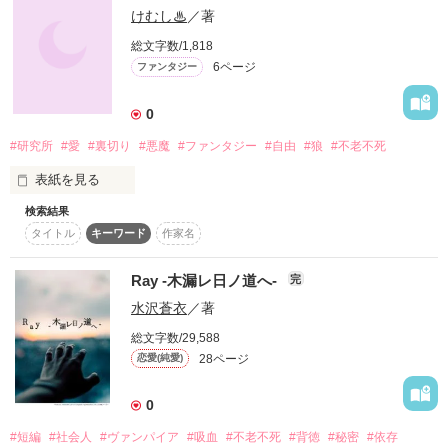
月光に導かれ出会いしその人は

「お前が消えちまったらツラいんだよ」

けむし♨
／著
この世に生きるただ唯一の存在。

総文字数/1,818
──自称・霊能力者、八峠 （ﾔﾄｳｹﾞ）

6ページ
ファンタジー
────────

0
「八峠さんなら、きっと出来ますよ」

#研究所
#愛
#裏切り
#悪魔
#ファンタジー
#自由
#狼
#不老不死
「あなた⋯⋯本当にヴァンパイア⋯⋯⋯⋯？」

──謎の男性、薄暮（ﾊｸﾎﾞ）

表紙を見る
下弦の月が美しく弧を描き淡く闇夜を照らす。

検索結果
────────────

タイトル
キーワード
作家名
「なら、試してみるか？」

遠い遠い未来｡ 

Ray -木漏レ日ノ道へ-
完
揺蕩う雲に隠れる影。

「……幽霊なんて、怖くないッ!!」

首筋を伝う柔らかな唇は揶揄うように笑った。

水沢蒼衣
／著
世界は廃退しきっていたが､

総文字数/29,588
……ううん、本当は怖いよ。 最高に怖いよ。

28ページ
恋愛(純愛)
────────

多くの人間は 未だに生延びていた｡

怖いけどさ、でもッ……──!!

0
絶世の美貌を持ち

吸い込まれそうなほどの色気を醸し出す

#短編
#社会人
#ヴァンパイア
#吸血
#不老不死
#背徳
#秘密
#依存
地下の巨大研究施設の者たちは
