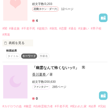
読まないでください。
いただいております。

カルロは無事不老不死となりアタナシアと一生を過ごすことが
総文字数/3,203
できるのか――！？
12ページ
恋愛(キケン・ダーク)
料金は結構です。

作品を読む
4
ただ、

作品を読む
大切にしてあげて

#闇
#暴走族
#不老不死
#超能力
#病気
#恋愛
#過去
#女嫌い
#男子校
ください。

#男装
彼らは

表紙を見る
先代に愛され

慈しまれてきたもの達ばかりなので、

検索結果
はじめまして～(≧∇≦)

とても寂しがっているのです。

タイトル
キーワード
作家名
今回初めて書くのでいろいろ間違っているところがあるかも知
れません！

そこのところどうかよろしくお願いします🙇‍♀️⤵️
「幽霊なんて怖くないッ!!」
とても、ね。

完
香川夏希
／著
危険度

総文字数/200,630
作品を読む
★★★★☆

285ページ
ファンタジー
あめこ様が

0
主人公二人

（リオンとチェス）と

#カゲロウの血
#幽霊
#自称霊能力者
#不老不死
#呪われた家
#結界
#完結
準主役二人
