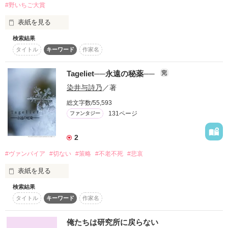
#野いちご大賞
（フィンとクリス）の

イラストを

表紙を見る
描いて

下さいました！

検索結果
タイトル
キーワード
作家名
幽霊が視える少女、双葉 杏（ﾌﾀﾊﾞ ｱﾝ）

皆様、

是非ご覧下さい！

Tageliet──永遠の秘薬──
完
『カゲロウの血』を持つ彼女のそばには、

*

染井与詩乃
／著
いつも幽霊が集まってくる──。

総文字数/55,593
2009/06/23から一週間、野いちごオススメ作品として紹介して
131ページ
ファンタジー
頂きました。
2
────────────

作品を読む
#ヴァンパイア
#切ない
#策略
#不老不死
#悲哀
表紙を見る
「『カゲロウの血』は そういう運命なんだよ」

検索結果
『それは、泣きたくなるほど綺麗な銀色だった────』

──親戚のお兄さん、藤堂 秋（ﾄｳﾄﾞｳ ｱｷ）

タイトル
キーワード
作家名
俺たちは研究所に戻らない