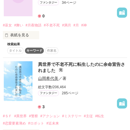
34ページ
ファンタジー
0
作品を読む
#巫女
#舞い
#月夜物語
#不老不死
#満月
#月
#神
表紙を見る
検索結果
タイトル
キーワード
作家名
今宵は満月

異世界で不老不死に転生したのに余命宣告さ
何千年も昔から続いた神舞を舞おう

れました
完
山岡希代美
／著
これは、穢れた神と忌み嫌われた一人の神と

総文字数/206,464
285ページ
ファンタジー
神舞を舞う巫女の恋物語・・・

3
#ＳＦ
#異世界
#警察
#アクション
#ミステリー
#主従
#転生
＊+＊+＊+＊+*+＊+＊+＊+＊＋

#恋愛要素薄め
#ロボット
#近未来