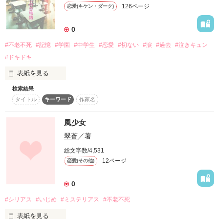
お前を殺して血を飲んだ

126ページ
恋愛(キケン・ダーク)
0
「血を飲んでも

不老不死になれない」

#不老不死
#記憶
#学園
#中学生
#恋愛
#切ない
#涙
#過去
#泣きキュン
#ドキドキ
なれるよ……

表紙を見る
絶対になれるんだ

検索結果
「死なないあたしの恋物語」

タイトル
キーワード
作家名
だからお前も殺してやる

あたしが死なない体になったのは、もうずっと昔のこと

風少女
翠蒼
／著
その時町は流行り病に侵されていて

俺は生きたいんだ...

総文字数/4,531
12ページ
恋愛(その他)
どうにかあたしだけでも助けたいと考えた両親が

0
拝み屋を呼んだ

#シリアス
#いじめ
#ミステリアス
#不老不死
…-―死にたくない―-…

表紙を見る