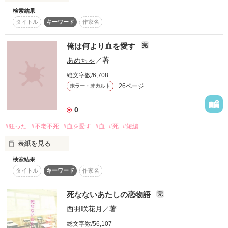
検索結果
『Tagelied』

タイトル
キーワード
作家名
それは「夜明けの曲」を意味する────。

貴女を捕まえることは

私にはできない

俺は何より血を愛す
完
あめちゃ
／著
小さな盃の酒に映しても

総文字数/6,708
貴女は手に入りはしないのに

作品を読む
26ページ
ホラー・オカルト
0
空に浮かぶ月を

どうしてこの小さな腕に

#狂った
#不老不死
#血を愛す
#血
#死
#短編
表紙を見る
検索結果
作品を読む
タイトル
キーワード
作家名
「お前は死ぬんだよ」

死なないあたしの恋物語
完
西羽咲花月
／著
そう言われたから

総文字数/56,107