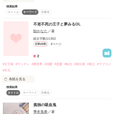
その時からあたしの体は不老不死になった

検索結果
平凡に見える君は、永遠に歳をとらなくて、でも僕を救った。

タイトル
キーワード
作家名
中学２年生から成長しなくなった

――――――

その君の心に深い闇があると知っても

不老不死の王子と夢みるOL
同時に、周囲の人間の記憶を変化させる能力を身に着つけた

飴かなた
／著
姫華 美音様

この想いは……心に降る想いは、とめられはしなかった。
総文字数/13,902
4ページ
恋愛(純愛)
何年も死なない人間がいると騒ぎになるから

素敵なレビュー

ありがとうございます♪

作品を読む
2
自分で相手の記憶を消してしまうのだ

#王子様
#ヤンデレ
#異世界
#溺愛
#恋愛
#転生
#身分差
#策士
#ラブコメ
#平凡
そしてこの年は気まぐれで中学２年生をやりはじめた

表紙を見る
検索結果
その時であった優しい少年

恋愛経験ゼロの不老不死、エル王子。

作品を読む
タイトル
キーワード
作家名
プリンセスに憧れるあまり恋愛経験ゼロになってしまっている
元OLの海。

どこかで見覚えのある手のぬくもり

孤独の吸血鬼
なんだかんだドタバタラブコメ……かと。

季冬兎希
／著
王道とは離れた物語に思えるかもしれませんが、わたしとして