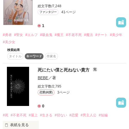
だけどあたしは来年も中学２年生のまま

は純愛ラブストーリーにしたい。

総文字数/7,248
41ページ
ファンタジー
彼の記憶は消さなければならない……

1
注目は、恋愛初心者ふたりの距離感と王子が恋愛経験ゼロのヒ
ミツ。

#勇者
#聖女
#エルフ
#吸血鬼
#魔王
#不老不死
#魔法
#チート
#美少年
「もう１度出会って恋をしよう」

#美少女
検索結果
彼が記憶を失ってもあたしは彼の後輩としてまた出会う

タイトル
キーワード
作家名
作品を読む
そんな約束を交わした……

死にたい僕と死ねない貴方
完
BEBE
／著
2021/4/3～2021/4/16
総文字数/2,795
3ページ
恋愛(純愛)
作品を読む
0
#死
#不老不死
#屋上
#生きる
#切ない
#恋愛
#男主人公
#短編
表紙を見る