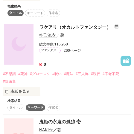
検索結果
スターツ出版小説投稿サイト合同企画「1話からの長編大
ひとりぼっちの魔女アタナシアは、今日もひっそりとゆったり
賞」ベリーズカフェ会場
タイトル
キーワード
作家名
と深い森の中に建てた一軒家で過ごす。

‡‡‡

その他の条件
動画あり
コミックあり
そんなスローライフを送っていた魔女の敷地内に、ある日赤子
ワケアリ（オカルトファンタジー）
完
身を裂いて

が捨てられていた。

空己流衣
／著
その赤子を育て、自立心が芽生えたであろう頃合いに魔女は赤
切なく　悲しく

子だった少年カルロを追い出すことに。

総文字数/116,968
260ページ
狂イ咲ク　花は

ファンタジー
ずっと一緒にいたいカルロは、問う。

「不老不死になれば、ずっと一緒にいてくれるか？」

まるで、儚き

0
アタナシアはそんなカルロを気にも留めない。

花火のように

#不思議
#死神
#グロテスク
#呪い
#魔法
#三人称
#現代
#不老不死
「今の魔力量じゃ、引き継ぎ転生ぐらいが限界だろう」

#短編集
「なら、引き継ぎ転生を取得してくる」

……

表紙を見る
そう言ってカルロは旅に出た。

検索結果
祠の学園恋愛ホラー

ワケアリ（ホラー・オカルト・ファンタジー）

優秀すぎるカルロはよく目立ち、少年の母親を名乗る女や結婚
タイトル
キーワード
作家名
を迫る女など厄介ごとに巻き込まれる。

もちろんアタナシアも他人事ではない。

※幽霊は出て来ませんが、グロ表現あり※

訳あって、

鬼姫の永遠の孤独 壱
無料で

そんな困難も解決して、カルロはようやく不老不死に近づいて
NAKI☆
／著
苦手な方は

提供させて

いくが、トラブルに巻き込まれてしまう。
