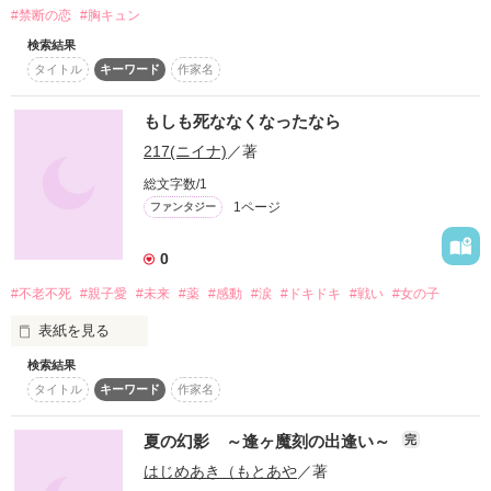
悲しきヴァンパイア

#禁断の恋
#胸キュン
────────────

進化した人類を生み出すことを急ぐ｡

検索結果
クラウス

タイトル
キーワード
作家名
ロー・ファンタジーな世界で

不老不死の体を手に入れるため､

もしも死ななくなったなら
精一杯バトります!!

選ばれた人間を実験道具にするのだ｡

217(ニイナ)
／著
総文字数/1
反対派は増える一方、

1ページ
ファンタジー
好奇心旺盛なお姫様

作品を読む
それでも研究は続けられていた。

0
イザベラ

#不老不死
#親子愛
#未来
#薬
#感動
#涙
#ドキドキ
#戦い
#女の子
実験を繰り返された人間は､

表紙を見る
あらわになっていくのは

検索結果
獣に変わっていく｡

誰もが願っていた薬。

ヴァンパイアなれど

タイトル
キーワード
作家名
憧れの薬。

生き血を求めぬ美しき青年の秘密。

素晴らしい薬。

彼女は､その一人だった。

夏の幻影 ～逢ヶ魔刻の出逢い～
完
とある研究者は見つけた。

はじめあき（もとあや
／著
優しい自分を悪魔に変えてしまうほどの

それは
