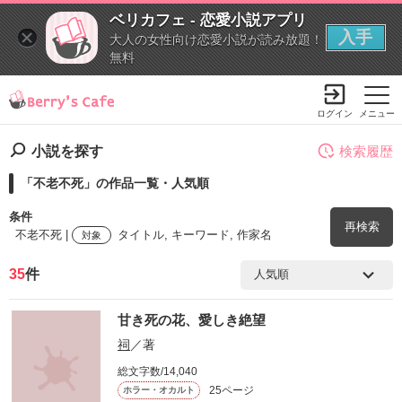
ベリカフェ - 恋愛小説アプリ
入手
大人の女性向け恋愛小説が読み放題！
無料
ログイン
メニュー
小説を探す
検索履歴
「不老不死」の作品一覧・人気順
条件
再検索
不老不死 |
タイトル, キーワード, 作家名
対象
35
件
検索ワード
甘き死の花、愛しき絶望
を含む
祠
／著
総文字数/14,040
を除く
25ページ
ホラー・オカルト