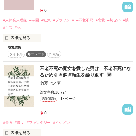
詳しく検索
0
検索対象
#人体発火現象
#学園
#狂気
#ブラック14
#不老不死
#恋愛
#切ない
#涙
タイトル
キーワード
作家名
表紙コメント
#キス
#死
あらすじ
表紙を見る
検索結果
ジャンル
タイトル
キーワード
作家名
甘い狂気にくちづけて

あなたに花を

不老不死の魔女を愛した男は、不老不死にな
感想
るため引き継ぎ転生を繰り返す
完
咲かせましょう。

ステータス
全て
完結
更新中
勿夏七
／著
震えるあなたをキツく抱き

総文字数/26,724
作品の長さ
長編
中編
短編
13ページ
恋愛(純愛)
もえるカラダを

作品の長さについて
つくりましょう。

0
#最強
#魔女
#ファンタジー
#イケメン
コンテスト
狂おしく喘いで至る死を

表紙を見る
超短編！フェチから始まる溺愛コンテスト
僕は、静かに眺めましょう。
