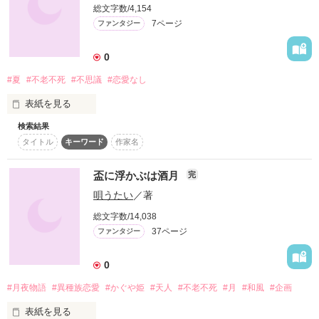
可能性を。

総文字数/4,154
遠い遠い遥か昔に端を発する

___________________

7ページ
ファンタジー
悲劇に包まれた謎。

0
作品を読む
研究所の青年×実験体の少女

#夏
#不老不死
#不思議
#恋愛なし
やがて

〈共に自由を目指そう｡〉

表紙を見る
欲望は狂い咲き、血乱れ舞い散る。

検索結果
夏の幻影

タイトル
キーワード
作家名
.
不老不死って、欲しいですか?
あなたは

孤独に生きることになろうとも

盃に浮かぶは酒月
完
永遠の命が欲しいですか────？

唄うたい
／著
作品を読む
作品を読む
総文字数/14,038
37ページ
ファンタジー
0
#月夜物語
#異種族恋愛
#かぐや姫
#天人
#不老不死
#月
#和風
#企画
✼••┈┈••✼••┈┈••✼••┈┈••✼••┈┈••✼

表紙を見る