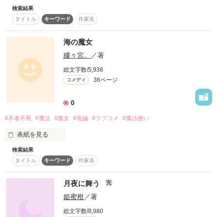
検索結果
こんにちは☀︎こんばんは☽︎‪︎

タイトル
キーワード
作家名
BEBE(べべ)と申します。

この度は「死にたい僕と死ねない貴方」を

海の魔女
覗いて頂きありがとうございます。

縷々宮。
／著
不慣れな部分も多いですが、

総文字数/5,938
温かい目で見ていただけるとありがたいです！

36ページ
コメディ
最後まで読んでくださると、

気持ちが月明かりに照らされたように

0
嬉しくなります☁︎︎*°

#不老不死
#魔法
#魔女
#長編
#ラブコメ
#魔法使い
〈よかったら他の作品も読んで行ってください！〉
表紙を見る
検索結果
タイトル
キーワード
作家名
作品を読む
昔、あるところに

 海岸沿いに住む、

月夜に舞う
完
変わった魔女がいました。

姫蜜柑
／著
町の人々はその魔女を

総文字数/8,980
「海の魔女」と呼びました。
