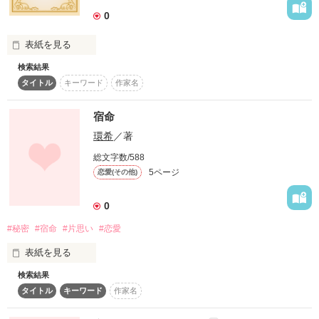
「ちょっと酷くないかっ！」

0
血みどろに塗られ、涙で隠された

世界に僕らは生きている。

もう君を壊したくない、穢したくない。

表紙を見る
「嘘は言ってない」

お願い、僕と一緒に生きよう？

検索結果
星流れる朔の日に宿命現る

タイトル
キーワード
作家名
ーーーー愛してるよ、

「…………正直、傷つくよ」

星の流れた日に生まれた三人の子供たち

宿命
国の行く末は…。
「それはよかった」

環希
／著
総文字数/588
5ページ
作品を読む
恋愛(その他)
「誰か胸を貸して下さい」

ー龍桜唄ー

0
「一人でトイレに引き込もって啜り泣いたらどうかしら」

#秘密
#宿命
#片思い
#恋愛
《幻想(夢)の花  咲き乱れ

表紙を見る
「…………」

悠久の朱鷺(時)  現れん

検索結果
全てを虚無に帰(き)す 風吹けば

タイトル
キーワード
作家名
紅き月  笑(わろ)うて出迎うであろう
