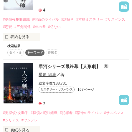
詳しく検索
4
検索対象
#探偵vs犯罪組織
#宿命のライバル
#謎解き
#本格ミステリー
#サスペンス
タイトル
キーワード
作家名
表紙コメント
#恋愛
#三角関係
#年の差
#切ない
あらすじ
表紙を見る
検索結果
早河は脱獄した貴嶋佑聖の行方を追っているが、拘置所から忽
ジャンル
タイトル
キーワード
作家名
然と消えた貴嶋の手掛かりは掴めず脱獄から1年が経過した。

関東近郊で昨年から相次ぐ未成年者の集団自殺事件。自殺した
早河シリーズ最終幕【人形劇】
完
感想
者達のSNSアカウントの最後の投稿にはいつも貴嶋佑聖の名前
星原 結恵
／著
が書き残されていた。

ステータス
全て
完結
更新中
再び動き出した貴嶋の目的とは？

総文字数/188,731
167ページ
ミステリー・サスペンス
リアルと虚像の境界線、人と神の境界線。

作品の長さ
長編
中編
短編
絡み合う赤い糸の先、君の赤い糸の相手は誰？

7
作品の長さについて
──運命の赤い糸はなぜ赤い色をしていると思う？

#男探偵×女助手
#探偵vs犯罪組織
#犯罪者
#宿命のライバル
#サスペンス
コンテスト
#シリアス
#ヤンデレ
超短編！フェチから始まる溺愛コンテスト
表紙を見る
※この物語は犯罪、違法行為を助長するものではなく、法律、