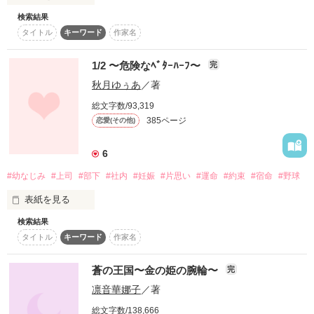
法令に反する行為を容認、推奨するものでもありません。

スターツ出版小説投稿サイト合同企画「1話からの長編大
検索結果
脱獄した犯罪者、連続爆破、消えた美月、

また、実在する人物、団体、実際に起きた事件事故とは関係が
賞」ベリーズカフェ会場
タイトル
キーワード
作家名
次々と狙われていく早河の大切な者達……。

ありません。

フィクションのミステリーとしてお楽しみください。
その他の条件
動画あり
コミックあり
「東京最悪の3日間」が開幕する──。

1/2 〜危険なﾍﾞﾀｰﾊｰﾌ〜
完
秋月ゆぅあ
／著
作品を読む
総文字数/93,319
※この物語は犯罪、違法行為を助長するものではなく、法律、
385ページ
恋愛(その他)
法令に反する行為を容認、推奨するものでもありません。

また、実在する人物、団体、実際に起きた事件事故とは関係が
6
ありません。

フィクションのミステリーとしてお楽しみください。
#幼なじみ
#上司
#部下
#社内
#妊娠
#片思い
#運命
#約束
#宿命
#野球
表紙を見る
作品を読む
検索結果
向き合うには

タイトル
キーワード
作家名
勇気がいるんだ｡

離したくなくなるんだ｡

蒼の王国〜金の姫の腕輪〜
完
凛音華娜子
／著
｢触れても…怒らない?｣

総文字数/138,666