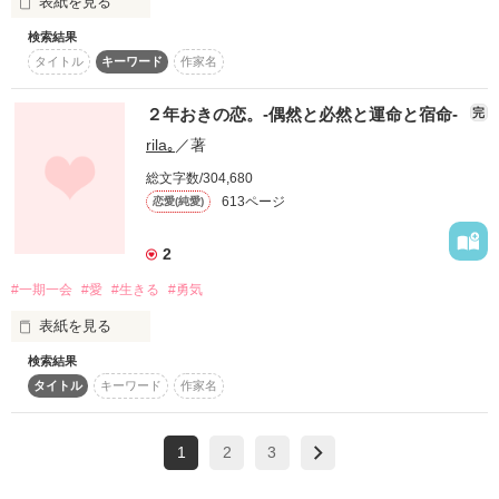
表紙を見る
検索結果
タイトル
キーワード
作家名
｢私には……出来ません｣

謙虚で引っ込み思案な

２年おきの恋。-偶然と必然と運命と宿命-
完
女子高生・弥嘉(ﾔﾖｲ)

rila｡
／著
そのような彼女に任され

総文字数/304,680
たのは、常に危険が伴う

613ページ
恋愛(純愛)
“ドラゴンの守護”

2
数奇な運命に導かれ

#一期一会
#愛
#生きる
#勇気
いざ対面を果たすものの

表紙を見る
検索結果
｢誰がコイツと組むか!!｣

タイトル
キーワード
作家名
２年おきにケータイを変える。

２年おきに髪型を変える。

お相手は、見目麗しいが

２年おきに仕事を変える。

口の悪い俺様少年だった

1
2
3
２年おきに引っ越しをする。

ワタシはその“２年おき”に、
