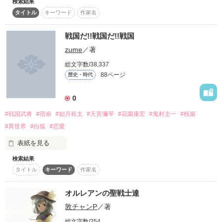
検索結果
物語のぺージ開いて

この世の中では犯罪者の動きを止め、牙を向く組織を撲滅する
タイトル
キーワード
作家名
秘密結社“バトル・メンバー”が存在する。

どうぞお楽しみを・・・

これはそんな彼等の戦いを描いたアクション小説。

作品を読む
戦国だ!!戦国だ!!戦国
※話の内容ができていないので

※この小説はフィクションです。実在の人物・団体・事件等に
zume
／著
これは仮表紙です
は一切関係ありません。
総文字数/38,337
88ページ
歴史・時代
作品を読む
作品を読む
0
#戦国武将
#宿命
#如月裕太
#天宮彌琴
#花園康宏
#鬼村圭一
#桜姫
#異世界
#白狐
#恋愛
表紙を見る
検索結果
この物語は戦国時代をモチーフにしたものです。矛盾とかめっ
タイトル
キーワード
作家名
ちゃありますけど、お楽しみください。

時は平成。

オルレアンの聖戦士達
敦チャンP
／著
ごく普通の高校生と教師、四人がある日突然どこかにタイムス
リップしたと思い込んでいたその世界は。

総文字数/254