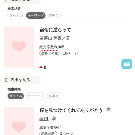
それは後悔。

検索結果
警視総監の孫の誘拐事件から新たな犯罪劇の幕が上がった。

見捨て、切り捨てた。

タイトル
キーワード
作家名
責任を放棄した。

前作、【白昼夢】から1年。

この手で終わらせた。

†††††††††††
宿命に逆らって
動き出した闇、それは逃れられない宿命。

もう一度、あの地に立つ事ができたなら…。

蓬莱山 輝夜
／著
――神とは残酷なお方だ。人が人を殺すのを黙って見ているの
見届けよう。

総文字数/8,065
作品を読む
だから――

導こう。

18ページ
恋愛(その他)
償おう。

長編推理小説シリーズ【早河シリーズ】開幕の物語。

0
それがこの罰を終わらせる為ならば。

今度こそ私を終わらせる為に…。
表紙を見る
※この物語は犯罪、違法行為を助長するものではなく、法律、
検索結果
法令に反する行為を容認、推奨するものでもありません。

あの日・・・

作品を読む
タイトル
キーワード
作家名
また実在する人物、団体とは関係がありません。

フィクションのミステリーとしてお楽しみください。

あの日、なにげなく流れていた時間のなかで出会った運命

僕を見つけてくれてありがとう
完
諒翔
／著
その運命は、未来へと続く・・・！

総文字数/647
作品を読む
3ページ
恋愛(純愛)