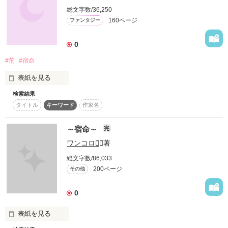
愛しくて…。

総文字数/36,250
そっと手を伸ばした…。

160ページ
ファンタジー
0
#荊
#宿命
作品を読む
『愛しています…。

表紙を見る
とうさま。

決して悲しまないで…。

検索結果
荊姫～第一章～の続き!!

独りではないから。

タイトル
キーワード
作家名
愛する人達が側にいる。

今度は新たな事実が発覚!!

愛してくれる人達がいる。

～宿命～
完
寂しくないわ…。

ユキ達の運命はいかに・・・

ありがとう。

ワンコロ
／著
とうさま。

＊＊＊＊＊＊＊＊＊＊＊＊＊＊＊＊

総文字数/86,033
愛してくれて…。

200ページ
その他
ずっと想っていますから。

やっとできた第二章

忘れないから。

見守っていてくださいね…』

0
ノロノロ更新でやっていきます（笑）

そして、精一杯の微笑みを向ける。

では

表紙を見る