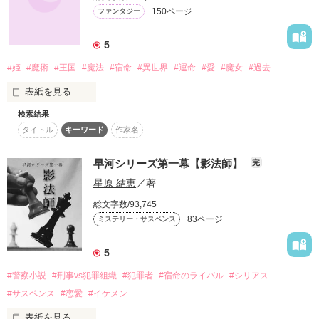
150ページ
ファンタジー
｢俺のことだけ愛してくれたら…いくらでも愛してやるよ｣

5
#姫
#魔術
#王国
#魔法
#宿命
#異世界
#運命
#愛
#魔女
#過去
†††††††††††

表紙を見る
千悠(ちゆ)と紘希(こうき)

検索結果
それは私にとって、終わりへと続く道。

タイトル
キーワード
作家名
もう一度帰る事が出来たら良い。

そう思っていたのも確かだ。

早河シリーズ第一幕【影法師】
完
磁石のように

くっつきたいのに

星原 結恵
／著
あそこが始まりの場所。

くっつけないふたり

総文字数/93,745
愛も。

83ページ
ミステリー・サスペンス
恋も。

幸福も。

†††††††††††

5
夢も。

#警察小説
#刑事vs犯罪組織
#犯罪者
#宿命のライバル
#シリアス
何も手にすることはなかったけれど…。

#サスペンス
#恋愛
#イケメン
だからこそ、やり直す事ができたら…。

｢恋する背中をつかまえて｣

another story

表紙を見る