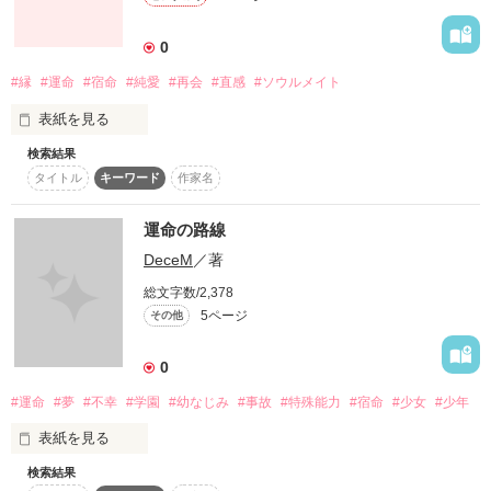
宿命に逆らいながらも、訪れるのは果たして幸せか？不幸
か？　　
0
#縁
#運命
#宿命
#純愛
#再会
#直感
#ソウルメイト
作品を読む
表紙を見る
検索結果
人は、生まれてから死ぬまでの間に

タイトル
キーワード
作家名
何人の人と出逢うのかな。

いろんな人と出逢っても、

運命の路線
すごく仲良くなる人、

DeceM
／著
挨拶をするだけの人、

合わないな、って思う人。

総文字数/2,378
けど、特別な関係になる人もいて。

5ページ
その他
出逢いって不思議だな、って思う。

0
そして今、ここに、

僕の小説を読みにきてくれた君がいる。

#運命
#夢
#不幸
#学園
#幼なじみ
#事故
#特殊能力
#宿命
#少女
#少年
顔も名前もわからない君。

声をきくことも話すこともできない君。

表紙を見る
そんな君と、今ここで出逢えたことも

検索結果