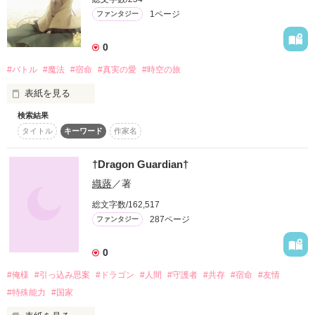
1ページ
ファンタジー
数多くの武将たちが下剋上を果たした。

0
異世界の戦国時代だった。

#バトル
#魔法
#宿命
#真実の愛
#時空の旅
少しずれている世界。

表紙を見る
そこで出会ったのは、有名な武将たち。

検索結果
　戦いの時は来た

四人は無事帰ることができるのか。

タイトル
キーワード
作家名
この星の何処にも、

たくさんの人々との出会いそれは...。

†Dragon Guardian†
逃げ隠れる場所なんて無い

吉と出るか、それとも凶と出るか。

織蕗
／著
総文字数/162,517
287ページ
ファンタジー
作品を読む
0
作品を読む
#俺様
#引っ込み思案
#ドラゴン
#人間
#守護者
#共存
#宿命
#友情
#特殊能力
#国家