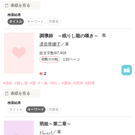
樋口家の長女として生まれた桃香

表紙を見る
辻本家の長男であり

検索結果
神の子と揶揄される宗一郎

未編集
タイトル
キーワード
作家名
古き良き伝統……

いや、古き悪しき伝統に翻弄された

調導師 ～眠りし龍の嘆き～
完
作品を読む
２人の運命は絡まり縺れていく

凛音華娜子
／著
神の子と言われる所以

総文字数/87,409
怪しく光る眼光は見た者を凍りつかせる

130ページ
恋愛(その他)
透き通るような澄んだブルーと

2
何もかもを射抜く曇りのない薄いブラウン

両色を併せ持つ不思議な瞳は何を映すのか

#宿命
#殺し屋
#愛
#一族
#戦い
#運命
#死別
#調導
悲しみを宿す宗一郎の瞳に

表紙を見る
微かな恋心を抱いていく桃香は………

検索結果
もう一度会えたら…。

タイトル
キーワード
作家名
樋口家：長女　樋口桃香　２０歳

『好きよ。

愛してるわ』

荊姫～第二章～
辻本家：長男　神の子　辻本宗一郎

+しぃ+
／著
少し下を向くその姿が可愛くて…。
