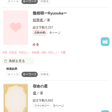
素敵な出逢いの一つだよね。

タイトル
キーワード
作家名
ありがとう。

僕を見つけてくれて。

この世界は【運命】という名の定められたレールの上を進むだ
龍桜唄ーRyuoukaー
けの世界。

桜華夜
／著
2013.8.9 公開

総文字数/3,257
感情も、時間も、生死さえも、何もかも同じレールの上の事。 

8ページ
恋愛(純愛)
0
これは【運命】に抗う物語。 

#桜
#宿命
#切ない
#純愛
#龍
#悲しい
#愛
【運命】を変えようとする少年と少女の物語。 

作品を読む
表紙を見る
――――――

検索結果
何かを得るには、何かを手放さないと

タイトル
キーワード
作家名
本当に欲しいモノは手に入れられない。

「これは美少年と美少女による大波乱恋愛小説――」

だけど……何かを手放し、捨てても

宿命の星
「というのは嘘で、本当は今ありきたりな不幸設定持ちのくせ
君を抱きしめることは許されないらしい。

にお人よしなオリジナリティーの欠片も無い平凡顔の主人公が
優
／著
だから、どうかせめてお願いです。

運命に立ち向かうとかいう厨二病発言を連発しながら無駄な努
君と少しでも長くいさせてください。

総文字数/3,662
力を続ける糞小説です」

3ページ
ファンタジー