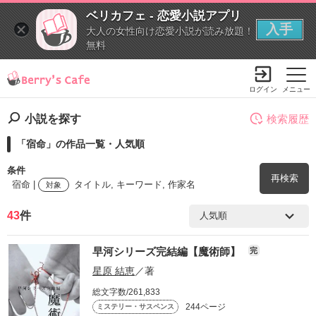
ベリカフェ - 恋愛小説アプリ
入手
大人の女性向け恋愛小説が読み放題！
無料
ログイン
メニュー
小説を探す
検索履歴
「宿命」の作品一覧・人気順
条件
再検索
宿命 |
タイトル, キーワード, 作家名
対象
43
件
検索ワード
早河シリーズ完結編【魔術師】
完
を含む
星原 結恵
／著
総文字数/261,833
を除く
244ページ
ミステリー・サスペンス