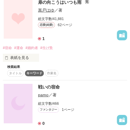
扉の向こうはいつも雨
完
作品を読む
嵩戸はゆ
／著
花鳥風月  揃う時、冷たき目をした黒き者

総文字数/41,881
幻想華へとその身を捧ぐ

62ページ
恋愛(純愛)
君の未来を守ること

そして語り継がれる、我らの龍桜唄。》

1
#宿命
#運命
#婚約者
#生け贄
それこそが僕の宿命なんだ

表紙を見る
検索結果
ひどく滑稽で醜くて、そして美しい

タイトル
キーワード
作家名
作品を読む
逃れられない宿命

戦いの宿命
作品を読む
pamo
／著
総文字数/466
生け贄として捧げられる樋口桃香

1ページ
ファンタジー
名家の樋口家と辻本家

0
両家は古くから憎しみ合う間柄だった
