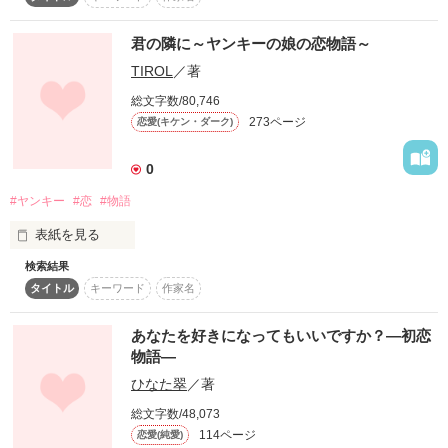
じゃなくて、

二人の恋が今、始まる。

“禁断の想い”

君の隣に～ヤンキーの娘の恋物語～
15才の私は、妊娠検査をしに

TIROL
／著
発動中

総文字数/80,746
2012.1.28.START

273ページ
恋愛(キケン・ダーク)
2012.5.4.END

さびれた産婦人科へ行った。

* * * * 

☆

0
bikkeｻﾏ

#ヤンキー
#恋
#物語
香風りりｻﾏ

小学生編＆中学生編の二部構成です!

すると、穏やかで優しいイケメン医師が居て……。

素敵なレビューをありがとうございました！
表紙を見る
楽しんで下されば幸いです。

検索結果
最初は深刻

タイトル
キーワード
作家名
私の両親は元ヤンキー。

作品を読む
あなたを好きになってもいいですか？―初恋
だから、私も親に似て

作品を読む
物語―
後はドキドキ

ひなた翠
／著
気が強くて

総文字数/48,073
114ページ
登場人物みんなイケメンで

恋愛(純愛)