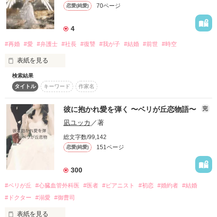
**********

70ページ
恋愛(純愛)
そんな美歌に偶然出会った、

この作品は、他のサイトにも掲載しています。

4
『翡翠 奏楽（ヒスイ ソラ）』

**********

#再婚
#愛
#弁護士
#社長
#復讐
#我が子
#結婚
#前世
#時空
奏楽はなんとギターが超得意。

そんな奏楽はバンドをやっていた‼

たくさんの感想&レビューをいただきまして、ありがとうござ
表紙を見る
メンバーは奏楽の幼馴染、

います。

検索結果
　大手コンサルティング会社の社長・森沢悠大（もりさわ・ゆ
『姓 花音（カバネ カノン）』

タイトル
キーワード
作家名
うた）は２５歳で結婚したが、2年後に妻と子供を事故で亡く
し「もう二度と誰とも結婚しない、恋愛もする気はない」と言
親友の

って13年間ずっと１人で頑張って来た。

彼に抱かれ愛を弾く 〜ベリが丘恋物語〜
完
作品を読む
『瀬名 宙音（セナ ヒロト）』

凪ユッカ
／著
　忙しくしている中で寂しい気落ちも悲しい気持ちも紛れてい
たが、大手企業の社長である悠大が１人で居るのはもったいな
総文字数/99,142
同じく、

いと周りが再婚をすすめてくる事が、悠大をイライラさせてい
151ページ
恋愛(純愛)
た。

『明瞭 謡（メイリ ウタイ）』

300
このメンバーで演奏は出来るけど…ボーカルがいない？！

　悠大が４０歳になったある日。

#ベリが丘
#心臓血管外科医
#医者
#ピアニスト
#初恋
#婚約者
#結婚
そこでボーカルに誘われた美歌は、彼等と一諸に芸能界デビュ
#ドクター
#溺愛
#御曹司
　また悠大をイライラさせる再婚話しが来た。

ーを目指す…！？

表紙を見る
　１３年間もずっと再婚話しを聞かされて嫌気がさしていた悠