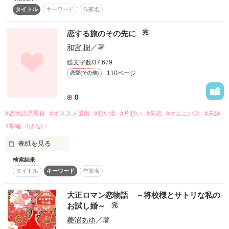
 最愛の妹を殺され、自らも横領の濡れ衣を着せられすべてを失
タイトル
キーワード
作家名
った茅野楓。

 7年後、彼女は完璧な美貌を持つ国際弁護士・鏡京子として、
恋する旅のその先に
完
そんな一方通行な想いでもいい

かつて愛した男・宗田秋太が副社長を務める会社に現れる。

和宮 樹
／著
遠くから貴方を見ていてもイイですか？

 目的はただ一つ、真犯人への復讐。

総文字数/37,679
110ページ
恋愛(その他)
 しかし、秋太は7年もの間、離婚届を出さずに彼女の無実を信
じ、探し続けていた。

あなたを好きになってもいいですか？

0
 偽りの仮面、亡き妹が繋いだ秘密、そして彼女が一人で育てた
作品を読む
#恋物語流星群
#オススメ選出
#想い出
#片想い
#失恋
#オムニバス
#未練
息子の存在が、凍てついた運命を再び溶かし始める。

#掌編
#切ない
 愛と憎しみが交錯する、衝撃のサスペンス・ラブストーリー。

切なくて、優しい恋物語を目指しています

表紙を見る
検索結果
公開開始　2012.08.19～
「大好きです」

タイトル
キーワード
作家名
作品を読む
大正ロマン恋物語 ～将校様とサトリな私の
作品を読む
ただそのひとことが

お試し婚～
完
菱沼あゆ
／著
いいたかった
