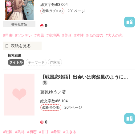
「私ここが・・・皆が大好きです」

作品を読む
総文字数/93,004
201ページ
恋愛(ラブコメ)
　そんな嶺亜と悠大が結婚して。

人の優しさに触れた少女はだんだん心を開いていく。

書籍化作品
9
作品を読む
#司書
#ツンデレ
#腹黒
#意地悪
#美形
#本性
#ほのぼの
#大人の恋
　悠大の秘書兼用身の回りの世話をしてた男性が急病になり、
新しくやってきた若い男性・澤村和也（さわむら・かずや）が
歴史では語られることのない物語・・・。

表紙を見る
やって来た。

検索結果
タイトル
キーワード
作家名
穏やかな笑顔で対応してくれる優しい雰囲気の司書さん

　和也は森沢家に住み込みで働くことになった。

※史実に忠実ではありません。

彼のこと、かっこいいなって思ってたの

【戦国恋物語】出会いは突然風のように…
　クールなイケメンで俺様タイプの和也は、悠大に気を使うこ
完
となく言いたい事を言い、言葉遣いも容赦がない。

ジャンル別ランキング 最高2位！

でも、どうやら彼は『お面』をかぶっていたみたいで……

藤原ゆう
／著
「恥ずかしいくらい平和ボケしてる人だな。鬱陶しい」

総文字数/66,104
　和也が来てから、悠大はモヤモヤしたり、ヤキモキした
り・・・

204ページ
恋愛(その他)
……あれ？

作品を読む
　自分の気持ちがわからなくなった。

0
ちょっぴり天然事務員

#戦国
#武将
#初恋
#甘甘
#希望
#生きる
×

「いつまでも泣いてんじゃねぇよ！　死んだ人間は、生きてい