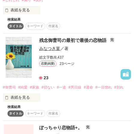
表紙を見る
作品を読む
検索結果
タイトル
キーワード
作家名
◇　◇　◇

残念御曹司の最初で最後の恋物語
完
彼氏いない歴＝年齢な

みなつき菫
／著
一之瀬志桜(いちのせしお)、24歳

総文字数/8,437
この度、ワケあって１ヶ月間だけの

23ページ
恋愛(純愛)
彼氏ができました

23
#御曹司
#純愛
#家族
#切ない
#一途
#男目線
#運命
#一目惚れ
#別れ
「優しくない…！ 彼氏なのに、

全然優しくない…！」

表紙を見る
検索結果
素直で流されやすいワケあり女子

タイトル
キーワード
作家名
✳

×

【コンテスト用に文字数半分にした作品です】

ぽっちゃり恋物語+。
完
至らない点、ご了承ください。
