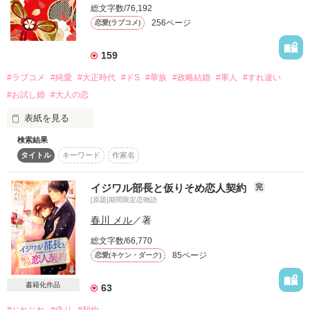
総文字数/76,192
256ページ
恋愛(ラブコメ)
────────

和宮樹が贈る

159
#ラブコメ
#純愛
#大正時代
#ドS
#華族
#政略結婚
#軍人
#すれ違い
切ない恋の短編集

#お試し婚
#大人の恋
表紙を見る
　　　　　　　2009/11/21*fin

***

検索結果
華族の三条家の跡取り息子、三条行正と見合い結婚することに
タイトル
キーワード
作家名
なった咲子。

* Special thanks *

だが、軍人の行正は、整いすぎた美形な上に、あまりしゃべら
香風りりさん

イジワル部長と仮りそめ恋人契約
完
ない。

睦月ゆきさん

[原題]期間限定恋物語
姫月まりなさん

春川 メル
／著
蝋人形みたいだ……と見合いの席で怯える咲子だったが。

蒼井深可さん
総文字数/66,770
実は、咲子には、人の心を読めるチカラがあって――。

85ページ
恋愛(キケン・ダーク)
作品を読む
書籍化作品
63
#じれじれ
#偽り
#契約