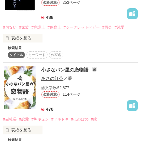
253ページ
恋愛(純愛)
詳しく検索
検索対象
488
タイトル
キーワード
作家名
表紙コメント
#切ない
#家族
#弁護士
#保育士
#シークレットベビー
#再会
#純愛
あらすじ
表紙を見る
検索結果
　両親を亡くし天涯孤独の身となった由依は、偶然知り合った
ジャンル
タイトル
キーワード
作家名
大智にずっと心に秘めていた願いを話す。

「血の繋がった家族が……子どもが欲しいんです」

　交際相手もいない由依だったが、大智はそれを笑わず聞いて
小さなパン屋の恋物語
完
感想
くれた。

あさの紅茶
／著
　――そして、

ステータス
全て
完結
更新中
総文字数/62,877
「僕では……駄目かな？　君の子どもの父に……」

114ページ
恋愛(純愛)
作品の長さ
長編
中編
短編
　思ってもみない申し出を戸惑いながら受ける由依。

470
作品の長さについて
　優しく甘い夢のような一夜は幕を開ける。

#副社長
#恋愛
#胸キュン
#ドキドキ
#ほのぼの
#縁
「約束、して……。僕の前から消えないって……」

　会ったばかりなのに切なげに大智に懇願される由依。けれど
コンテスト
表紙を見る
由依は、はなからその約束を守るつもりはなかった。

超短編！フェチから始まる溺愛コンテスト
検索結果