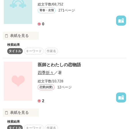
（原題「腹黒司書が管理するわたしの恋物語）

総文字数/68,752
レビュー☆サンクス

「そんなものが何の足しになるのでしょうか？」

こちらは改稿、修正前のものです。

271ページ
青春・友情
オキルスさま♪

「…腹黒ですか」

‥‥‥‥‥‥‥‥‥‥
0
如月りおなさま♪ 

「人生の足しにはなりますから」

表紙を見る
山咲 遥花さま♪

作品を読む
検索結果
糖度―１度

黒川 佑希(ｸﾛｶﾜ ﾕｳｷ)は小学6年生。

祠  さま♪

タイトル
キーワード
作家名
「先生のメガネも伊達ですね？」

小豆桜 さま♪
彼女は未だに好きって意味がわからない。

医師とわたしの恋物語
四季折々
／著
「『伊達』？なにそれおいしいの？」

そんな彼女は恋愛の達人･白石 智流(ｼﾗｲｼ ｻﾄﾙ)に出会った。

作品を読む
総文字数/10,728
12ページ
恋愛(純愛)
もし明日世界が終わるとして――

だけど、そんな彼も初恋はまだだった。

2
『それならそれで構わない』

表紙を見る
二人は好きって意味がわかるようになるのか…。

検索結果
★★★★★★★★

生理がこなくて

“禁断の恋”

タイトル
キーワード
作家名