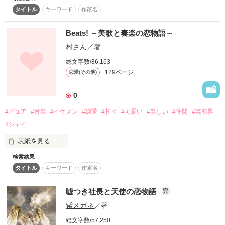
住宅地にひっそりと佇む小さなパン屋さん。

――それから数年後。由依は大智と再会する。

タイトル
キーワード
作家名
毎日美味しいパンを心を込めて焼いている。

スターツ出版小説投稿サイト合同企画「1話からの長編大
　大智に優しかったあの日の面影はなく、冷血弁護士と呼ばれ
賞」ベリーズカフェ会場
一人でお店を切り盛りしてがむしゃらに働いている、そんな毎
ていた。そして由依の生活も一変していた。

日に何の疑問も感じていなかった。

Beats! ～美歌と奏楽の恋物語～
いつもの日常。

その他の条件
動画あり
コミックあり
☆瀬奈　由依《せな　ゆい》(26)

村さん
／著
いつものルーチンワーク。

幼い頃から憧れていた保育士として働く。

総文字数/86,163
◆小さなパン屋minamiのオーナー◆

129ページ
恋愛(その他)
☆阿佐永　大智《あさなが　だいち》(27)

南部琴葉(ﾅﾝﾌﾞｺﾄﾊ) 25

選択肢が限られたなか、しかたなく弁護士となった。

0
※年齢は開始時点

早瀬設計事務所の御曹司にして若き副社長。

#ピュア
#音楽
#イケメン
#純愛
#甘々
#可愛い
#楽しい
#仲間
#芸能界
自分の仕事に誇りを持ち、建築士としてもバリバリ働く。

【作中に登場する場所や企業は創作上のものです。また、職業
#シャイ
この先もずっと仕事人間なんだろう。

について実際と異なる部分があるかと思います。全て作者の拙
別にそれで構わない。

い想像の範囲です。ご了承ください】

表紙を見る
そんな風に思っていた。

検索結果
ベリーズカフェ　2023.10.17〜2024.3.15

歌う事が大好きな、

◆早瀬設計事務所 副社長◆

タイトル
キーワード
作家名
別サイトにも掲載しています。
早瀬雄大(ﾊﾔｾﾕｳﾀﾞｲ) 27

『日和 美歌（ヒヨリ ミカ）』

嘘つき社長と天使の恋物語
完
そんな美歌は天使のような歌声の持ち主。

二人の出会いはたったひとつのパンだった。

作品を読む
紫メガネ
／著
でも、美歌は自分の歌声に自信がなくて、

いつも人気のない場所で1人歌を歌っているー…

総文字数/57,250