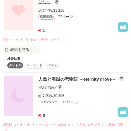
大手商社のエリート営業マン

ひなつ
／著
後日少し手直しします。

総文字数/31,216
77ページ
恋愛(純愛)
「キスくらいなら、場合によっては

大企業の御曹司であるのに、ちょっぴり残念な竹本一郎。

サービスでしてやってもいい」

1
そんな彼は、語学留学で訪れていたフランスで恋に落ちた。

#ぽっちゃり
#かわいい男子
#デブ
期間限定の 恋人契約だったはずなのに

――――

表紙を見る
私 この人を好きになってしまいました

検索結果
*

「君をたった今好きになった！　僕と付き合ってくれ！」

タイトル
キーワード
作家名
◇　◇　◇

自分の体型(デブ)が嫌い

人魚と海賊の恋物語 ～eternity☆love～
完
――これは、バラ色のキャンパスライフのはじまりに違いな
男子が苦手

さなほさま／聖凪砂さま

い。

RU☆NA
／著
恋なんてしたことない

まこまこちーさま／紫苑さま

***梓azusa***

レビュー感謝です*ﾟ

総文字数/30,306
僕は、そう、確信した。

137ページ
ファンタジー
かわいいって言われるのが嫌い

「きゃーー！！」　

0
メイド服着せられて

作品を読む
男って気づいてくれたの

#海賊
#ドキドキ
#ファンタジー
#胸キュン
#人魚
#ラブラブ
#冒険
#海
センパイだけだった

バチーン！
