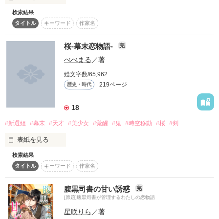
途中で新メンバーも加わり、大盛りあがり！

大は、周りを黙らせるために適当に縁談話を受けた。

検索結果
突発性難聴を患い、夢を諦めた

タイトル
キーワード
作家名
これはそんな音楽芸能物語。

桃園美音

そして、奏楽と美歌の恋を書いた、

×

桜‐幕末恋物語‐
完
甘く純粋な初恋物語…

　結婚に愛なんていらない。

べべまる
／著
母親の死をきっかけに、心臓血管外科医となった

高椿俊佑

　うるさい周りを黙らせればそれで。

総文字数/65,962
＊＊＊＊＊＊＊＊＊＊＊＊＊＊＊＊＊＊＊＊＊

219ページ
歴史・時代
　そう思って再婚した悠大。

この話の番外編で

憧れの街ベリが丘で、二人が織りなす恋愛物語です

18
「Rhythm〜花音と謡の恋物語〜」と、

「hit〜鈴鳴と宙音の恋物語〜」があります！

#新選組
#幕末
#天才
#美少女
#覚醒
#鬼
#時空移動
#桜
#剣
読んでいただけると嬉しいですっ！

2024/2/26公開 〜 2/29完結

　悠大が適当に選んだ再婚相手は水森嶺亜（みずもり・れい
あ）２５歳。

表紙を見る
本棚in、ファンポチしてくれた方には絶対感想書きにいきま
読んでいただけたら嬉しいです

検索結果
　弁護士になって２年目で、いつも引き受ける仕事は市役所な
“仲間”って何？

す！

タイトル
キーワード
作家名
どで行われる無料相談が多い。

この物語はフィクションです。登場する人物、団体、名称等は
心を閉ざす1人の少女。

架空であり、実際のものとは関係ありません。

　父と母は２年前不慮の事故で亡くなっている。

そんな少女がある日突然タイムスリップしてしまった場所
腹黒司書の甘い誘惑
完
※人気キャラ投票を行いますっ！

は・・・なんと幕末の京都だった！？

[原題]腹黒司書が管理するわたしの恋物語
好きなキャラを感想ノートに書いて貰えるとうれしいです！

　残されたのは姉の芹那（せりな）と嶺亜だけ。

星咲りら
／著