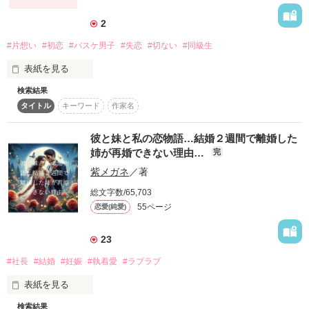
言葉遣いも荒くて

2
#片想い
#初恋
#バスケ男子
#失恋
#切ない
#同級生
喧嘩も強くて………

表紙を見る
作品を読む
検索結果
高校の入学式

タイトル
キーワード
作家名
私は、初恋をしました

だから、こんな私が真剣に恋をしたのは初めてで………。

彼と妹と私の恋物語…結婚２週間で離婚した
誰よりも強い意志をもった眼差しに

姉が再婚できない理由…
完
紫メガネ
／著
誰よりもピンと伸びた背筋に

総文字数/65,703
力強い生命力を感じたの

55ページ
恋愛(純愛)
でも、そんな私の恋は

私の一目惚れ

23
#社長
#結婚
#妊娠
#執着愛
#ラブラブ
私は彼を知っているけど

表紙を見る
99%叶わない恋でした。

彼は私を知らない

検索結果