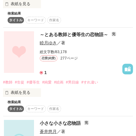
猫かぶり腹黒司書

表紙を見る
る人間が幸せになる事が嬉しいんだ」

検索結果
あなたに出会わなければ

　和也にそう言われて悠大は目が覚めてゆく・・・。

☆ﾟ+.☆ﾟ+.☆ﾟ+.☆ﾟ+.☆

タイトル
キーワード
作家名
わたしは恋の喜びも苦しみも

　嘘つき社長の悠大とちょっと変わった嶺亜の運命の結婚から
～とある教師と優等生の恋物語～
完
「申し訳ないね、そんなに顔を赤くすることになっちゃって」

始まる恋。

睦月ゆき
／著
「満更でもないんだろ？」

知ることはなかった

　そして、時空を超えてやって来た愛する我が子が果たしたか
総文字数/83,178
った本当の犯人への復讐？

277ページ
わたしのこと鬱陶しいって言ったくせに、からかうのやめてく
恋愛(純愛)
ださい……！

1
あなたのそばに

　愛と憎しみ・・・その果てにある壮大なラブストーリー。

‥‥‥‥‥‥‥‥‥‥

#教師
#生徒
#優等生
#純愛
#絵画
#男目線
#すれ違い
いてもいいですか？

表紙を見る
2015/10/19《公開》

2015/10/28《完結》

作品を読む
検索結果
「……伊達メガネか」

11/02 番外編追加

タイトル
キーワード
作家名
2009．5．9

「優等生の必須アイテムです」

＊ レビューありがとうございました！ ＊

～

小さな小さな恋物語
完
2009．9．4

「バーカ。優等生の必須アイテムは『純情可憐』と『従順さ』
※ 2/11マカロン文庫より発売！

蒼井悠月
／著
だ」

『腹黒司書の甘い誘惑』
