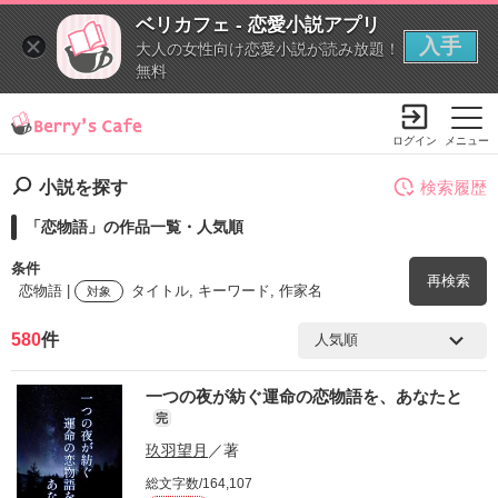
ベリカフェ - 恋愛小説アプリ
入手
大人の女性向け恋愛小説が読み放題！
無料
ログイン
メニュー
小説を探す
検索履歴
「恋物語」の作品一覧・人気順
条件
再検索
恋物語 |
タイトル, キーワード, 作家名
対象
580
件
検索ワード
一つの夜が紡ぐ運命の恋物語を、あなたと
を含む
完
玖羽望月
／著
を除く
総文字数/164,107