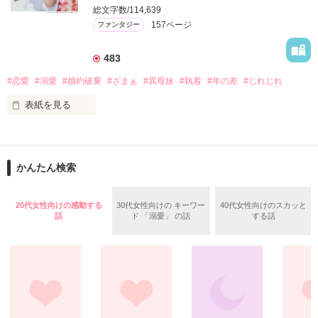
総文字数/114,639
それから四年後。

157ページ
ファンタジー
作品を読む
故郷を離れ娘のリラを産み慎ましくも幸せに暮らしていたイリ
スのもとに、新皇帝となったレオンが訪ねて来た。

483
#恋愛
#溺愛
#婚約破棄
#ざまぁ
#異母妹
#執着
#年の差
#じれじれ
*-*-*-*-*-*-*-*-*-*-*-*-*-*-*-*-*-*-*-*-

イリス・ルメール

表紙を見る
１７歳 →２１歳

◇めちゃコミック　オリジナルさまにて【年の差十五の旦那様
ラヴァンディエ帝国の田舎貴族ルメール男爵の娘。

～辺境伯の花嫁候補～】と改題して好評連載中です♡　作画は
金髪、碧眼。のんびりした田舎の領地でのびのび育った。社交
此林ミサ先生です！

界デビューは果たしていない。

かんたん検索
◇めちゃコミックさまにてボイスコミック化もされておりま
す！

レオン・ラヴァンディエ

１９歳 →２３歳

20代女性向けの感動する
30代女性向けの キーワー
40代女性向けのスカッと
「悪いが、キミのことは好みじゃないんだ」

ラヴァンディエ皇帝の第六皇子。

話
ド 「溺愛」 の話
する話
銀髪、黒瞳。

そんな一言と共に、六年連れ添った婚約者イライジャに公衆の
年の離れた兄が何人もいる上に母親の身分が他の妃より低かっ
面前で婚約を破棄された侯爵令嬢シェリル。しかも、イライジ
たので幼少の頃より日の当たらない存在だった。イリスと出会
ャの隣には異母妹が寄り添っていた。それを見たシェリルは、
い、日々の暮らしを楽しむようになる。

一瞬で理解する。

*-*-*-*-*-*-*-*-*-*-*-*-*-*-*-*-*-*-*-*-

――あぁ、自分は捨てられたのだと。
