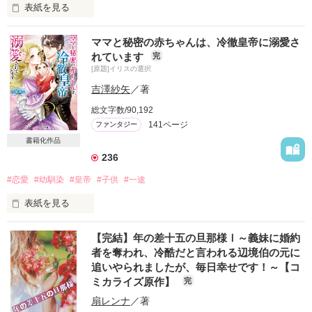
表紙を見る
【8/22に電子書籍が発売になりまして、同日にコミカライズ１
ママと秘密の赤ちゃんは、冷徹皇帝に溺愛さ
話が各書店様にて配信予定です！】

れています
完
[原題]イリスの選択
婚約者が病弱な妹を見掛けて一目惚れし、私と婚約者を交換で
きないかと両親に聞いたらしい。

吉澤紗矢
／著
総文字数/90,192
妹は清楚で可愛くて、しかも性格も良くて素直で可愛い。私が
141ページ
ファンタジー
男でも、私よりもあの子が良いと、きっと思ってしまうはず。

書籍化作品
……これは、二人は悪くない。仕方ないこと。

236
けど、二人の邪魔者になるくらいなら、私が家出します！

#恋愛
#幼馴染
#皇帝
#子供
#一途
表紙を見る
自覚のない純粋培養貴族令嬢が腹黒策士な護衛騎士に囚われて
何があっても抜け出せないほどに溺愛される話。

ラヴァンディエ帝国の地方の小貴族の娘、イリス・ルメールは
【完結】年の差十五の旦那様Ⅰ～義妹に婚約
不遇の第六皇子レオンと共に育ち、やがて恋人同士になる。

♡らっこちゃん先生によるコミカライズ、竹書房様ストーリア
者を奪われ、冷酷だと言われる辺境伯の元に
幸せな毎日を送っていたが、ある日突然レオンと離れ離れにな
ダッシュにて近日連載予定です。

追いやられましたが、毎日幸せです！～【コ
ってしまう。

♡たくさん加筆した電子書籍化も進行中です！

ミカライズ原作】
完
その後、レオンの子を身ごもっていることに気付いたイリス
【旧タイトル】【連載版】婚約者が病弱な妹に恋をしたので、
は、ひとりで産み育てる決意をする。

私は家を出ます。どうか、探さないでください。
扇レンナ
／著