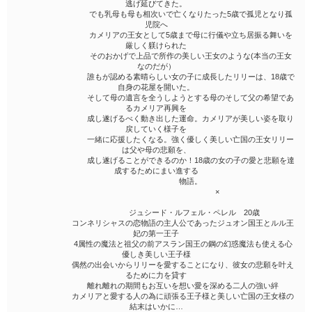
逃げ延びてきた。
でも乳母も母も相次いで亡くなりたった5歳で孤児となり孤
児院へ
カメリアの王女として5歳まで母に行儀や立ち居振る舞いを
厳しく躾けられた
そのおかげで上品で所作の美しい王女のような(本当の王女
なのだが）
誰もが認める素晴らしい女の子に成長したリリーは、18歳で
自身の花屋を開いた。
そして母の遺言を全うしようとする母のそして父の希望であ
るカメリア再興を
成し遂げるべく動き出した運命。カメリアが美しい姿を取り
戻していく様子を
一緒に応援したくなる。強く優しく美しい亡国の王女リリー
は父や母の悲願を、
成し遂げることができるのか！18歳の女の子の愛と悲願を達
成するためにまい進する
物語。
×
ジュシード・ルフェル・ペレル 20歳
コンネリシャスの恋物語の主人公であったジュオン国王とルル王
妃の第一王子
4属性の魔法と祖父の前アスラン国王の鋼の幻惑魔法も使える心
優しき美しい王子様
偶然の出会いからリリーを愛することになり、彼女の悲願を叶え
るために力を貸す
離れ離れの期間もお互いを想い愛を深める二人の強い絆
カメリアと愛する人の為に頑張る王子様と美しい亡国の王女様の
結末はいかに…