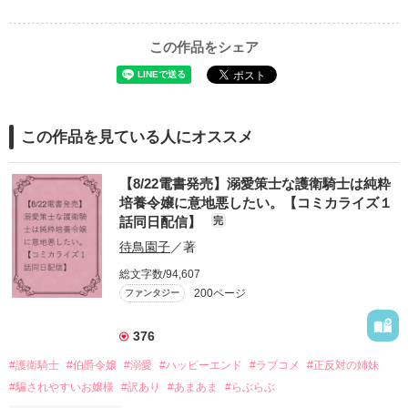
この作品をシェア
この作品を見ている人にオススメ
【8/22電書発売】溺愛策士な護衛騎士は純粋
培養令嬢に意地悪したい。【コミカライズ１
話同日配信】
完
待鳥園子
／著
総文字数/94,607
200ページ
ファンタジー
376
#護衛騎士
#伯爵令嬢
#溺愛
#ハッピーエンド
#ラブコメ
#正反対の姉妹
#騙されやすいお嬢様
#訳あり
#あまあま
#らぶらぶ