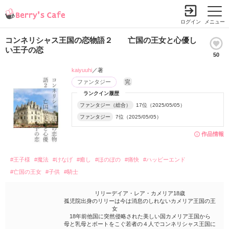
ログイン
メニュー
コンネリシャス王国の恋物語２ 亡国の王女と心優し
い王子の恋
50
kaiyuuhi
／著
ファンタジー
完
ランクイン履歴
ファンタジー（総合）
17位（2025/05/05）
ファンタジー
7位（2025/05/05）
作品情報
#王子様
#魔法
#けなげ
#癒し
#ほのぼの
#痛快
#ハッピーエンド
#亡国の王女
#子供
#騎士
リリーデイア・レア・カメリア18歳
孤児院出身のリリーは今は消息のしれないカメリア王国の王
女
18年前他国に突然侵略された美しい国カメリア王国から
母と乳母とボートをこぐ若者の４人でコンネリシャス王国に