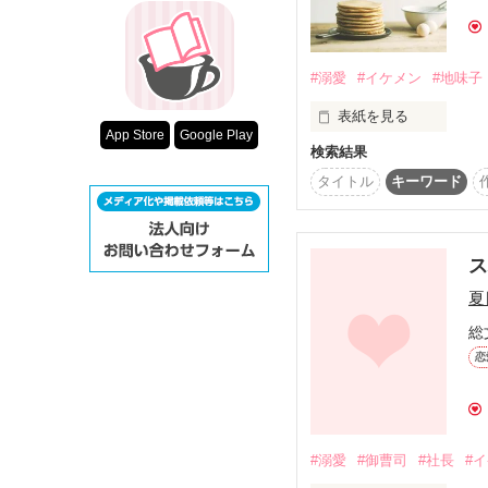
「友達でいるのはもう限
超短編！フェチ
スターツ出版小
ライバルに弱みを見せた
素直になりきれない意地
#溺愛
#イケメン
#地味子
その他の条件
2019.07.08～2019.07.1
表紙を見る
動画あり
App Store
Google Play
検索結果
水内紗枝　２４歳　

☆★☆

タイトル
キーワード
聖凪砂さま、ステキな
父に「お前に何ができ
★☆★
コールセンターで勤務
ところがカフェで知り
悲しみを打ち消すため
失恋したばかりだと言
夏
唐突すぎて、求婚を断
総
佐々木誠司　３３歳　

恋
一流の建築士で甘いも
毎日紗枝の菓子が食べ
誠司は、慎重に事を運
セレブマダムにマンツ
#溺愛
#御曹司
#社長
#
紗枝のお菓子教室への
どうしても結婚する必