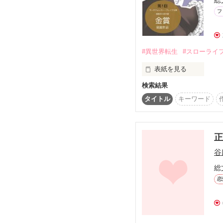
総
「正義の味方に愛された
フ
「正義の味方に愛された
「正義の味方に愛された
完結しています。

よろしければそちらも
#異世界転生
#スローライ
作者の判断基準に

表紙を見る
誤りがあるかもしれませ
野いちごには続編を

検索結果
異世界の伯爵令嬢に転
公開しておりません。

王の領土争いが終わり不
タイトル
キーワード
ご理解ください。

セシリーナは経済を立
や神官、執事の美青年
続編を、と言う温かいレ
頂いていました。

※「第1回 サーガフォ
どうもありがとうござい
谷
※「第12回ネット小説
とても励みになり

総
何作か続けられそうで
恋