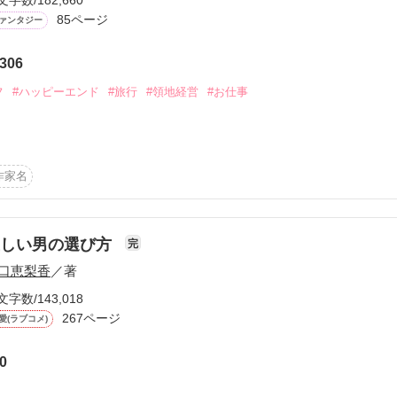
文字数/182,660
魔女２」

85ページ
ァンタジー
魔女３」

魔女４」

306
お読みいただけると嬉しいです。

フ
#ハッピーエンド
#旅行
#領地経営
#お仕事
んので

生した旅行会社の会社員セシリーナ・シュミット。転生先の異世界は聖
景気にさいなまれていた。

作家名
て直すため前世の知識を活かして異世界で初の冒険旅行会社を立ち上げ
たちと共に旅行事業で成り上がる――！

ビューを

正しい男の選び方
完
レスト・ブレイブ文庫編集部 小説大賞」金賞 受賞作

ました。

口恵梨香
／著
大賞」一次選考通過作
文字数/143,018
す。
267ページ
愛(ラブコメ)
作品を読む
作品を読む
0