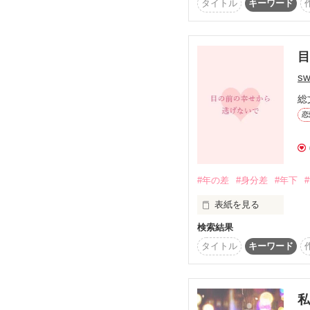
佐伯コーポレーション　
タイトル
キーワード
二人の戦いの火蓋は今
小林　美紀(22)

佐伯コーポレーション　
sw
＊＊＊＊＊＊

総
　『パリで出逢った　ソ
恋
　優一の　両親のお話… 
番外編を追加しました。
#年の差
#身分差
#年下
2021.2.3
表紙を見る
検索結果
不倫を　清算するために
タイトル
キーワード
会社を辞めて　起業した
私
もう　苦しい恋はしない