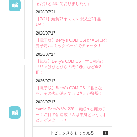
るだけと聞いておりましたが』
会場
2026/07/21
【7/21】編集部オススメ小説全2作品
UP！
2026/07/17
【電子版】Berry's COMICSは7月24日発
売予定♪コミックページでチェック！
2026/07/17
【紙版】Berry's COMICS 本日発売！
『紡ぐはひとひらの光 1巻』など全2
冊！
2026/07/17
【電子版】Berry's COMICS 『君とな
ら、その恋が消えても 2巻』が登場！
2026/07/17


comic Berry's Vol.238 表紙＆巻頭カラ
ー！注目の新連載『人は中身というけれ
ど』がスタート！
トピックスをもっと見る