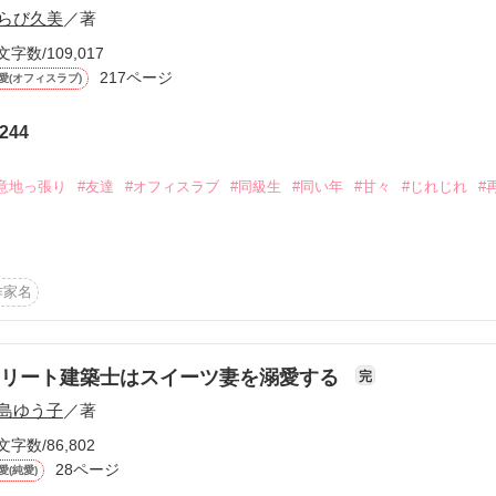
らび久美
／著
文字数/109,017
217ページ
愛(オフィスラブ)
244
ーワード
作家名
表紙コメント
あらすじ
意地っ張り
#友達
#オフィスラブ
#同級生
#同い年
#甘々
#じれじれ
#
感想
ほ）、27歳。



作家名
んと）、28歳。

更新中
ルだと思って、彼には負けたくないと努力した。

今、絶対に会いたくない人生勝ち組の男。

エリート建築士はスイーツ妻を溺愛する
完
島ゆう子
／著
短編
た日から、ふたりの関係が少しずつ変化していく。

作品の長さにつ
文字数/86,802
て思ってていいよね？」

28ページ
愛(純愛)