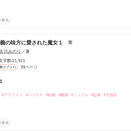
るから、私たちは一歩進めることができる。そんな物語。

科医

作家名
想ありがとうございました。

いいかわからず、こちらで失礼します。　大変　はげみになりました。
ナーを兄にもつ

しくお願いします。
正義の味方に愛された魔女１
完
めてしまった涼子。

古川みのり
／著
ンチャーの起業仲間でもある

作品を読む
に15年ぶりに再会する。

文字数/21,921
39ページ
愛(ラブコメ)
た壮一郎から

、、
1
作品を読む
#アラフィフ
#バツイチ
#結婚
#離婚
#シングル
#起業
#天然石
。心の声が聴こえる。

…

作家名
のお陰で
