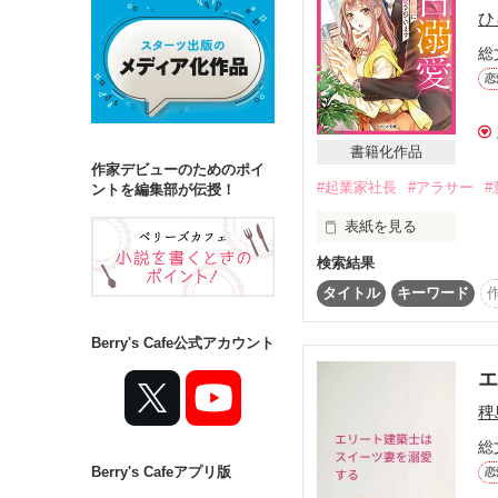
ひ
総
詳しく検索
恋
検索対象
タイトル
キ
書籍化作品
作家デビューのためのポイ
#起業家社長
#アラサー
#
ジャンル
ントを編集部が伝授！
表紙を見る
検索結果
小牧　詩穂（こまき　し
たぶん、人生の負け組。
タイトル
キーワード
ステータス
須藤　蓮斗（すどう　れ
全て
完結
Berry's Cafe公式アカウント
大学時代は彼をライバ
でも、負け組になった
作品の長さ
稗
長編
中編
そんな彼と偶然再会し
総
「私たち、まだ友達だっ
Berry's Cafeアプリ版
コンテスト
恋