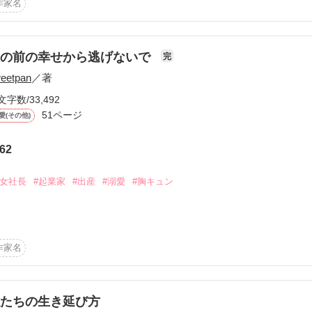
　開発部　開発課

作家名
、切って落とされるのだった……

　経理部　

目の前の幸せから逃げないで
完
eetpan
／著
作品を読む
文字数/33,492
ウルメイト』

51ページ
愛(その他)
 圭介の回想

62


#女社長
#起業家
#出産
#溺愛
#胸キュン
　

作品を読む
作家名
　由紀乃。

たちの生き延び方
と　決めたのに
