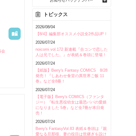
お知らせバックナンバー
トピックス
2026/08/04
【8/4】編集部オススメ小説全2作品UP！
2026/07/24
noicomi vol.172 新連載『合コンで恋した
再会
人は兄でした。』が表紙＆巻頭に登場！
2026/07/24
【紙版】Berry's Fantasy COMICS 8/28
発売！『しあわせ食堂の異世界ご飯 11
巻』など全8冊！
2026/07/24
【電子版】Berry's COMICS（ファンタ
ジー）『転生悪役幼女は最恐パパの愛娘
になりました 5巻』など全7冊が本日発
売！
いて
2026/07/24
Berry's FantasyVol.83 表紙＆巻頭は『親
愛なる旦那様、妻の役目は世継ぎを設け