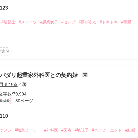
界なんだ」

から始まる溺愛コンテスト
123
説投稿サイト合同企画「1話からの長編大賞」ベリーズカフェ
くない意地っ張り女子と、

悪社長の恋。

#建築士
#スイーツ
#起業女子
#セレブ
#夢がある
#ドキドキ
#毒親
4

コミックあり
作家名
レビューをありがとうございました！

る」と言われ反発し、家出して上京する。

しカフェでアルバイトをして生計を立てていた。

合った彼氏に突然ふられてしまう。そのせいでカフェのバイトも失う。

にクッキーを焼く。それが紗枝の落ち込んだ時の対処法だ。

スパダリ起業家外科医との契約婚
完
うのに偶然出会った建築士の佐々木に求婚される。

作品を読む
目まひる
／著
るが、佐々木は紗枝に仕事を紹介すると言って…

文字数/79,994
30ページ
愛(純愛)
のが大好きなイケメン。紗枝の手作りクッキーを一口食べて心奪われる。
たいと言われ求婚するが断られる。

110
ぼうと、紗枝に出張お菓子教室の仕事を紹介する。

ーマンでお菓子を指南する、という仕事だ。

イケメン
#職業ヒーロー
#外科医
#医者
#地味子
#ハッピーエンド
#結婚
送り迎えをすることで、誠司は紗枝と信頼関係を築いていく。

要のある誠司は、紗枝に改めて契約結婚を申し込む。
