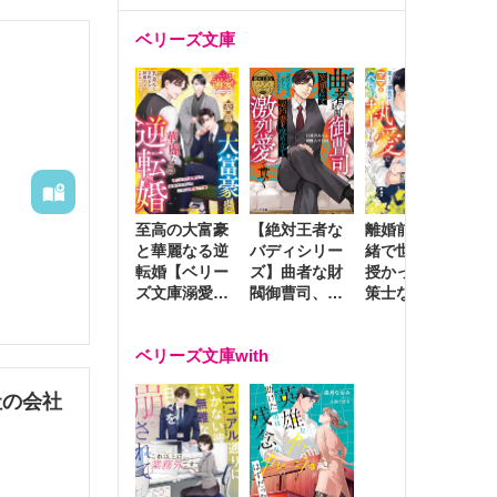
ベリーズ文庫
至高の大富豪
離婚前夜に内
冷
【絶対王者な
と華麗なる逆
緒で世継ぎを
や
バディシリー
転婚【ベリー
授かったら～
生
ズ】曲者な財
ズ文庫溺愛ア
策士な御曹司
を
閥御曹司、笑
ンソロジー】
はママとベビ
～
顔の圧で契約
ーを執愛で守
つ
妻を攻め立て
ベリーズ文庫with
り離さない～
様
激烈愛で貫く
し
社の会社