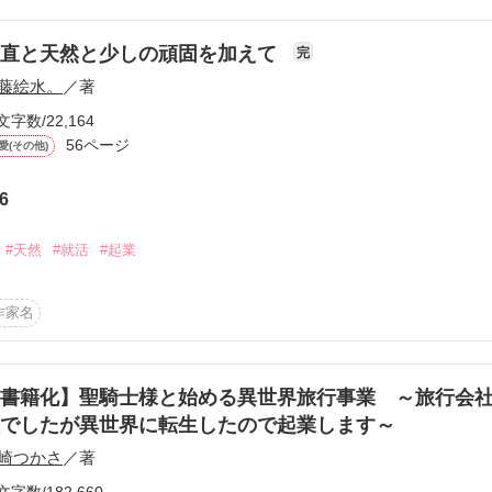
。

素直と天然と少しの頑固を加えて
完
プレゼントなんだよ」

藤絵水。
／著
っかけに

文字数/22,164
独立後

56ページ
愛(その他)
6
百合。

相乗効果で

#天然
#就活
#起業
作家名
見透かしてくれ』

につつまれた魔女は

書籍化】聖騎士様と始める異世界旅行事業 ～旅行会
めに、力を正しく、優しく使って』

でしたが異世界に転生したので起業します～
。

崎つかさ
／著