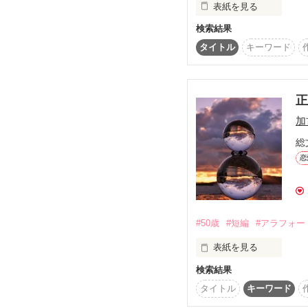
表紙を見る
誰かが誰かを想ってい
検索結果
起業家の顔も持つ天才外
高柳壮一郎（33才）

タイトル
キーワード
sadsukgoさん　感
×

どうやって返信すれば
壮一郎のビジネスパート
も頑張りますのでよろ
岩瀬涼子（26才）

彼氏にフラれ、会社も辞
加
兄の親友でもあり医療ベ
天才外科医・高柳壮一郎
総
恋
そして、憧れの存在だっ
思わぬ提案を受けて、
#50歳
#短編
#アラフォー
表紙を見る
検索結果
人に触れると心が視える
恋愛・結婚・離婚・出産
タイトル
キーワード
持って生まれた自分の力