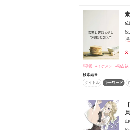
２０代前半まで苦しんだ
「その力は、神様からの
佐
母が言い遺した言葉をき
子育てをしながら

総
ショップオーナーとして
恋
２５年余りが経った。

５０歳になったヒロイン
精神年齢の低さと童顔の
#溺愛
#イケメン
#独占欲
若く見られるが

だからと言って

検索結果
この恋愛はあるのか？

タイトル
キーワード
『心の奥まで好きなだけ
正義の味方の大きな愛情
【
『自分のため、人のた
員
明るく楽しく生きている
山