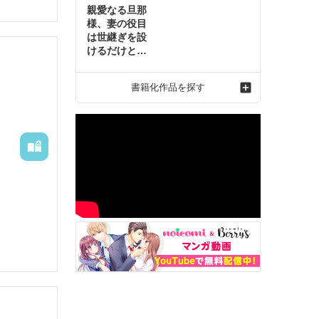
親愛なる旦那
様、妻の役目
は世継ぎを設
けるだけと聞
いておりまし
たが～虐げら
書籍化作品を探す
れ才女の幸せ
な結婚～2