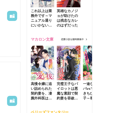
これ以上は業
英雄なカノジ
務外です～マ
ョが助けたの
ニュアル通り
は残念なカレ
にいかない彼
のはずだった
に無難な日々
を崩されて～
マカロン文庫
恋愛小説を随時募集中
騎士と竜
、聖騎士
高慢令嬢に追
完璧王子なパ
一途な社長パ
執
い詰められた
イロットは悪
パvsママ大好
士
契約妻を、凄
魔な素顔で契
きちびっこ息
偽
腕外科医はこ
約妻を容赦な
子～私を捨て
情
の手で愛し抜
く激愛する
たはずの元夫
堕
く
が息子に負け
ベリーズファンタジー
じと溺愛して