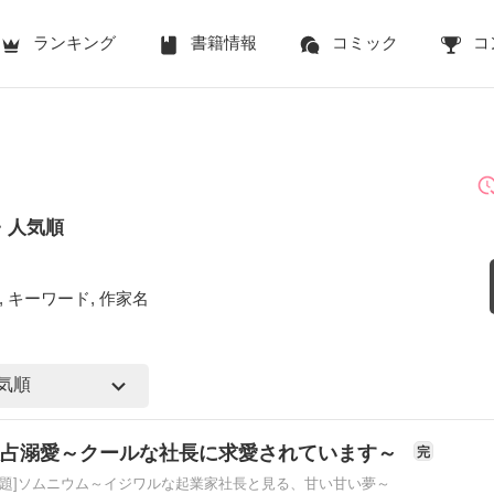
ランキング
書籍情報
コミック
コ
・人気順
 キーワード, 作家名
独占溺愛～クールな社長に求愛されています～
完
原題]ソムニウム～イジワルな起業家社長と見る、甘い甘い夢～