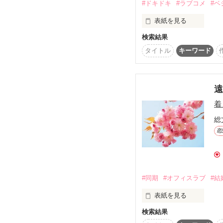
#ドキドキ
#ラブコメ
#ベ
表紙を見る
検索結果
タイトル
キーワード
東京ミッドタウンにほ
その一角にある高級ス
長澤葉子

着
環境保護を訴えるアクテ
総
恋
最近良く見かける面倒な
星野浩平

#同期
#オフィスラブ
#結
甘い顔とその財力で次々
究極のエピキュリアン

表紙を見る
検索結果
岡田　圭介(22)
