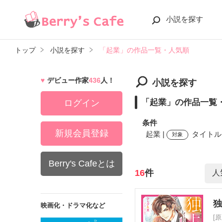
小説を探す
トップ
小説を探す
「起業」の作品一覧・人気順
デビュー作家
436
人！
小説を探す
「起業」の作品一覧
ログイン
条件
新規会員登録
起業 |
タイトル,
対象
Berry's Cafeとは
検索ワード
16
件
映画化・ドラマ化など
[