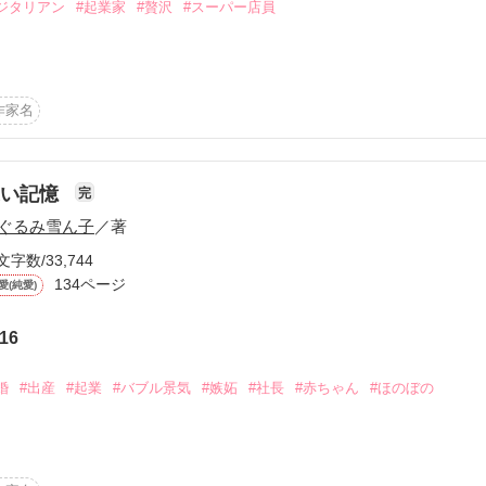
ジタリアン
#起業家
#贅沢
#スーパー店員
作家名
ど近い超高級タワーマンション「アーバンビュー」

ーパー「ワールドフーズ」の店員

遠い記憶
完
ぐるみ雪ん子
／著
ィビストにしてベジタリアン

文字数/33,744
134ページ
愛(純愛)
客は大金持ちのIT社長

16
婚
#出産
#起業
#バブル景気
#嫉妬
#社長
#赤ちゃん
#ほのぼの
と女を落として行く
