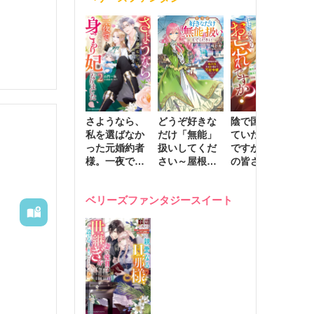
きます～
さようなら、
どうぞ好きな
陰で国を支え
転
私を選ばなか
だけ「無能」
ていたのは私
と
った元婚約者
扱いしてくだ
ですが、王家
っ
様。一夜で大
さい～屋根裏
の皆さんお忘
国
国君主の身ご
部屋の本の
れですか？～
に
もり妃になり
虫、実は国を
追放された隠
不
ベリーズファンタジースイート
ました２
動かす万能令
れ才女の辺境
保
嬢でした～
スローライフ
で
計画～
能
し