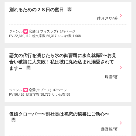
別れるための２８日の蜜日
完
佳月さや/著
ジャンル
恋愛(オフィスラブ) 149ページ
PV:22,310,112 総文字数:56,317 いいね数:1,068
悪女の代行を演じたら氷の御曹司に永久就職⁉〜お見
合い破談に大失敗！私は彼に丸め込まれ溺愛されて
ます～
完
珠雪/著
ジャンル
恋愛(ラブコメ) 47ページ
PV:56,426 総文字数:38,773 いいね数:58
仮婚クローバー〜副社長は初恋の秘書にご執心〜
完
遊野煌/著