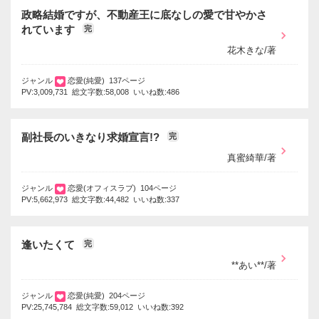
政略結婚ですが、不動産王に底なしの愛で甘やかさ
れています
完
花木きな/著
ジャンル
恋愛(純愛) 137ページ
PV:3,009,731 総文字数:58,008 いいね数:486
副社長のいきなり求婚宣言!?
完
真蜜綺華/著
ジャンル
恋愛(オフィスラブ) 104ページ
PV:5,662,973 総文字数:44,482 いいね数:337
逢いたくて
完
**あい**/著
ジャンル
恋愛(純愛) 204ページ
PV:25,745,784 総文字数:59,012 いいね数:392