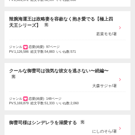
辣腕海運王は政略妻を容赦なく抱き愛でる【極上四
天王シリーズ】
完
若菜モモ/著
ジャンル
恋愛(純愛) 97ページ
PV:1,126,586 総文字数:54,883 いいね数:571
クールな御曹司は強気な彼女を逃さない〜続編〜
完
大森サジャ/著
ジャンル
恋愛(純愛) 148ページ
PV:5,169,879 総文字数:51,333 いいね数:2,060
御曹司様はシンデレラを溺愛する
完
にしのそら/著