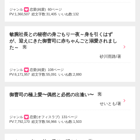
ジャンル
恋愛(純愛) 60ページ
PV:1,360,507 総文字数:31,405 いいね数:132
敏腕社長との秘密の身ごもり一夜～身を引くはず
が、迎えにきた御曹司に赤ちゃんごと溺愛されまし
た～
完
砂川雨路/著
ジャンル
恋愛(純愛) 108ページ
PV:6,171,957 総文字数:55,091 いいね数:2,880
御曹司の極上愛〜偶然と必然の出逢い〜
完
せいとも/著
ジャンル
恋愛(オフィスラブ) 131ページ
PV:7,792,170 総文字数:56,966 いいね数:1,503