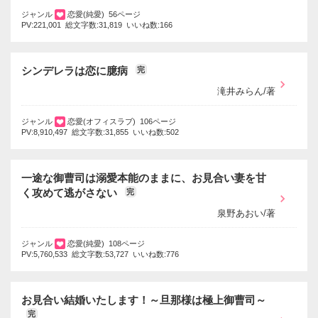
ジャンル
恋愛(純愛) 56ページ
PV:221,001 総文字数:31,819 いいね数:166
シンデレラは恋に臆病
完
滝井みらん/著
ジャンル
恋愛(オフィスラブ) 106ページ
PV:8,910,497 総文字数:31,855 いいね数:502
一途な御曹司は溺愛本能のままに、お見合い妻を甘
く攻めて逃がさない
完
泉野あおい/著
ジャンル
恋愛(純愛) 108ページ
PV:5,760,533 総文字数:53,727 いいね数:776
お見合い結婚いたします！～旦那様は極上御曹司～
完