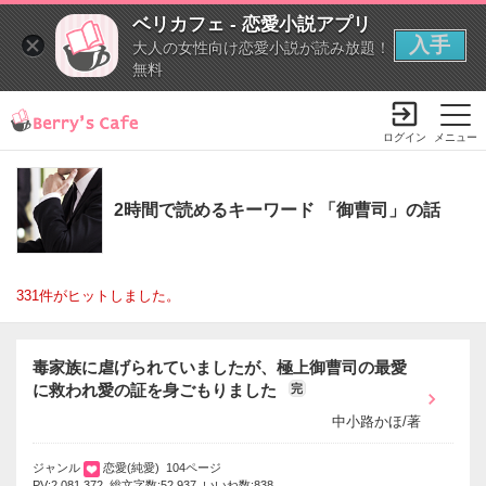
ベリカフェ - 恋愛小説アプリ
入手
大人の女性向け恋愛小説が読み放題！
無料
ログイン
メニュー
2時間で読めるキーワード 「御曹司」の話
331件がヒットしました。
毒家族に虐げられていましたが、極上御曹司の最愛
に救われ愛の証を身ごもりました
完
中小路かほ/著
ジャンル
恋愛(純愛) 104ページ
PV:2,081,372 総文字数:52,937 いいね数:838