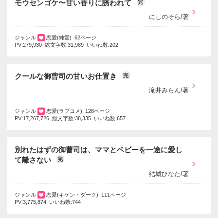
モウセンゴケ〜甘い香りに誘われて
完
にしのそら/著
ジャンル
恋愛(純愛) 62ページ
PV:279,930 総文字数:31,989 いいね数:202
クールな御曹司の甘いお仕置き
完
滝井みらん/著
ジャンル
恋愛(ラブコメ) 128ページ
PV:17,267,726 総文字数:38,335 いいね数:657
別れたはずの御曹司は、ママとベビーを一途に愛し
て離さない
完
結城ひなた/著
ジャンル
恋愛(キケン・ダーク) 111ページ
PV:3,775,874 いいね数:744