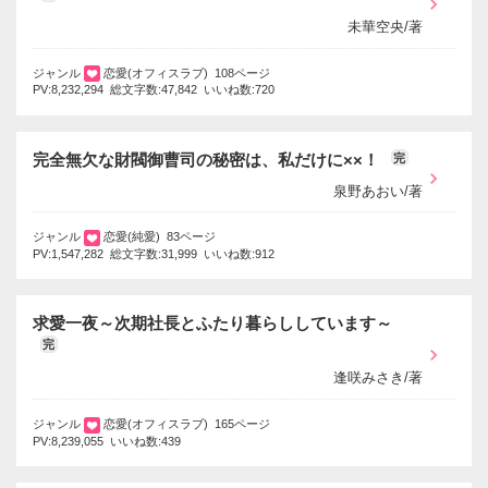
未華空央/著
ジャンル
恋愛(オフィスラブ) 108ページ
PV:8,232,294 総文字数:47,842 いいね数:720
完全無欠な財閥御曹司の秘密は、私だけに××！
完
泉野あおい/著
ジャンル
恋愛(純愛) 83ページ
PV:1,547,282 総文字数:31,999 いいね数:912
求愛一夜～次期社長とふたり暮らししています～
完
逢咲みさき/著
ジャンル
恋愛(オフィスラブ) 165ページ
PV:8,239,055 いいね数:439