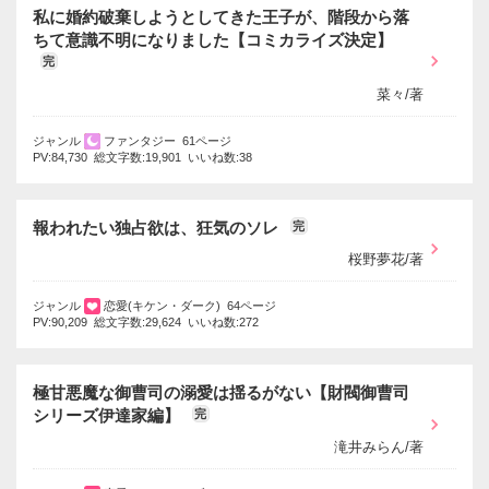
私に婚約破棄しようとしてきた王子が、階段から落
ちて意識不明になりました【コミカライズ決定】
完
菜々/著
ジャンル
ファンタジー 61ページ
PV:84,730 総文字数:19,901 いいね数:38
報われたい独占欲は、狂気のソレ
完
桜野夢花/著
ジャンル
恋愛(キケン・ダーク) 64ページ
PV:90,209 総文字数:29,624 いいね数:272
極甘悪魔な御曹司の溺愛は揺るがない【財閥御曹司
シリーズ伊達家編】
完
滝井みらん/著