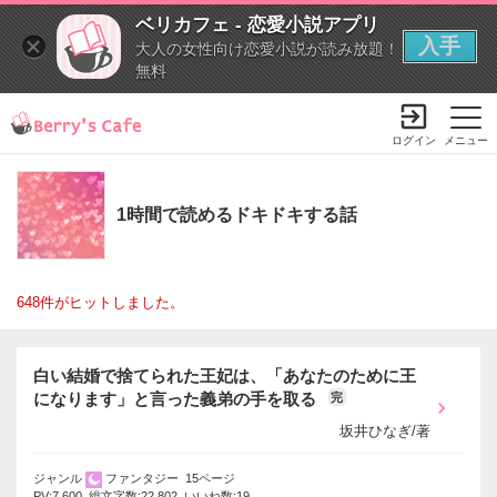
ベリカフェ - 恋愛小説アプリ
入手
大人の女性向け恋愛小説が読み放題！
無料
ログイン
メニュー
1時間で読めるドキドキする話
648件がヒットしました。
白い結婚で捨てられた王妃は、「あなたのために王
になります」と言った義弟の手を取る
完
坂井ひなぎ/著
ジャンル
ファンタジー 15ページ
PV:7,600 総文字数:22,802 いいね数:19