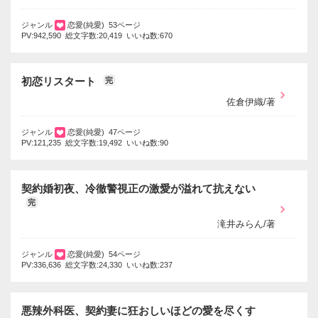
ジャンル
恋愛(純愛) 53ページ
PV:942,590 総文字数:20,419 いいね数:670
初恋リスタート
完
佐倉伊織/著
ジャンル
恋愛(純愛) 47ページ
PV:121,235 総文字数:19,492 いいね数:90
契約婚初夜、冷徹警視正の激愛が溢れて抗えない
完
滝井みらん/著
ジャンル
恋愛(純愛) 54ページ
PV:336,636 総文字数:24,330 いいね数:237
悪辣外科医、契約妻に狂おしいほどの愛を尽くす