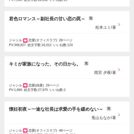
君色ロマンス～副社長の甘い恋の罠～
完
松本ユミ/著
ジャンル
恋愛(オフィスラブ) 28ページ
PV:348,827 総文字数:16,012 いいね数:124
キミが家族になった、その日から。
完
雨宮 夕夜/著
ジャンル
恋愛(純愛) 29ページ
PV:1,866 総文字数:27,975 いいね数:2
懐妊初夜～一途な社長は求愛の手を緩めない～
完
兎山もなか/著
ジャンル
恋愛(オフィスラブ) 48ページ