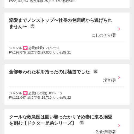
PV:2,943,767 総文字数:25,192 いいね数:316
溺愛までノンストップ〜社長の包囲網から逃げられ
ません〜
完
にしのそら/著
ジャンル
恋愛(純愛) 27ページ
PV:197,076 総文字数:27,038 いいね数:21
全部奪われた私を拾ったのは極道でした
完
澪音/著
ジャンル
恋愛(その他) 89ページ
PV:121,047 総文字数:19,710 いいね数:22
クールな救急医は囲い娶ったかりそめ妻に滾る溺愛
を刻む【ドクター兄弟シリーズ】
完
佐倉伊織/著