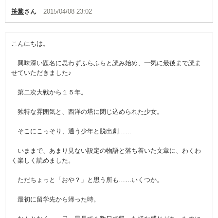
笹黎
さん
2015/04/08 23:02
こんにちは。
興味深い題名に思わずふらふらと読み始め、一気に最後まで読ま
せていただきました♪
第二次大戦から１５年。
独特な雰囲気と、西洋の塔に閉じ込められた少女。
そこにこっそり、通う少年と脱出劇……
いままで、あまり見ない設定の物語と落ち着いた文章に、わくわ
く楽しく読めました。
ただちょっと「おや？」と思う所も……いくつか。
最初に留学先から帰った時。