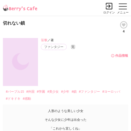
ログイン
メニュー
切れない鎖
4
笹黎
／著
ファンタジー
完
作品情報
#パープル15
#外国
#学園
#美少女
#少年
#鎖
#ファンタジー
#ヨーロッパ
#ドキドキ
#感動
人形のような美しい少女
そんな少女に少年は出会った
「これから宜しくね」