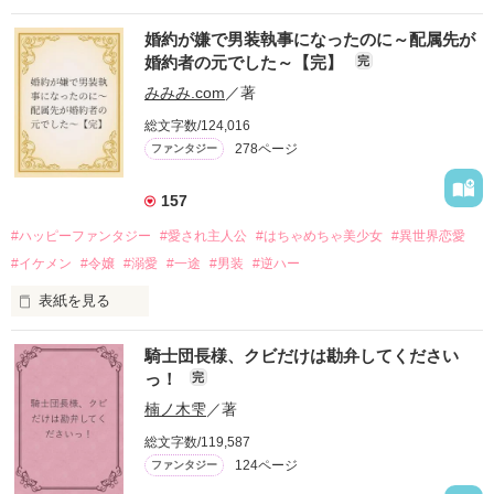
かつては英雄と呼ばれた父は事業で失敗ばかり。

婚約が嫌で男装執事になったのに～配属先が
そのせいで極貧生活を送るオリヴィア・ディルムーンは、母が
婚約者の元でした～【完】
完
倒れたことをきっかけに娼婦になり稼ごうと屋敷を飛び出し
た。

みみみ.com
／著
娼館（たぶん）の店主は札束でビンタしてくる謎の男。

総文字数/124,016
金と引き換えに雇われたと思いきや……契約結婚だった！？

278ページ
ファンタジー
裏社会を牛耳るロベールは仮面をつけており、謎が多いが幸せ
な結婚生活を満喫中。

そこでロベールを慕うアリスに一方的に敵視され、嫌がらせを
157
受けるもオリヴィアには効果なし。

#ハッピーファンタジー
#愛され主人公
#はちゃめちゃ美少女
#異世界恋愛
勘違いから始まる初夜騒動に危険ばかりの血まみれ新婚生活。

#イケメン
#令嬢
#溺愛
#一途
#男装
#逆ハー
次第にロベールはオリヴィアを気にかけるように……？

表紙を見る
「この金が欲しければ、俺の言うことに従え」

「──はい、喜んで！」

騎士団長様、クビだけは勘弁してください
出会いは最悪、結婚生活は最高……？

＼異世界ラブコメ×ハッピーファンタジー／

っ！
完
愛を知らない公爵と天然怪力令嬢の溺愛バイオレンスラブコメ
ディです。

楠ノ木雫
／著
「いやっほぉぉおお〜い！！！！」

総文字数/119,587
＊この世界のお金はお札にさせてください。

124ページ
ファンタジー
バンジーした侯爵令嬢の先にいたのは

＊なろう、カクヨム、アルファポリス掲載中
甘いマスクの公爵様の頭上でした
