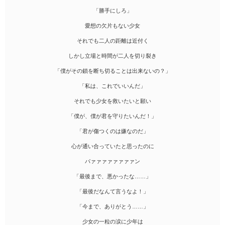
「勝手にしろ」
愛想の欠片もない少女
それでも二人の距離は近付く
しかし立場と時間が二人を切り裂き
「僕がその鎖を断ち切ることは出来ないの？」
「私は、これでいいんだ」
それでも少女を救いたいと願い
「僕が、僕が君を守りたいんだ！」
「君が傷つくのは嫌なのだ」
心が通い合っていたと思ったのに
パァァァァァァァァン
「最後まで、悪かったな……」
「最後だなんて言うなよ！」
「今まで、ありがとう……」
少女の一粒の涙に少年は