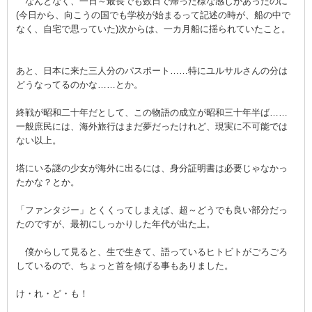
なんとなく、一日～最長でも数日で帰った様な感じがあったのに
(今日から、向こうの国でも学校が始まるって記述の時が、船の中で
なく、自宅で思っていた)次からは、一カ月船に揺られていたこと。
あと、日本に来た三人分のパスポート……特にユルサルさんの分は
どうなってるのかな……とか。
終戦が昭和二十年だとして、この物語の成立が昭和三十年半ば……
一般庶民には、海外旅行はまだ夢だったけれど、現実に不可能では
ない以上。
塔にいる謎の少女が海外に出るには、身分証明書は必要じゃなかっ
たかな？とか。
「ファンタジー」とくくってしまえば、超～どうでも良い部分だっ
たのですが、最初にしっかりした年代が出た上。
僕からして見ると、生で生きて、語っているヒトビトがごろごろ
しているので、ちょっと首を傾げる事もありました。
け・れ・ど・も！