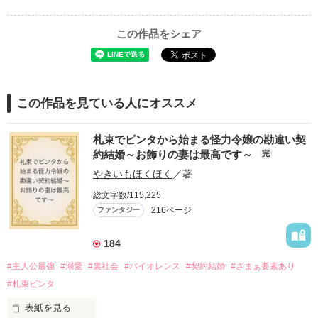
この作品をシェア
この作品を見ている人にオススメ
札束でビンタから始まる怪力令嬢の勘違い契
約結婚～お飾りの妻は最高です～
完
やきいもほくほく
／著
総文字数/115,225
216ページ
ファンタジー
184
#主人公最強
#溺愛
#裏社会
#バイオレンス
#契約結婚
#ざまぁ要素あり
#札束ビンタ
表紙を見る