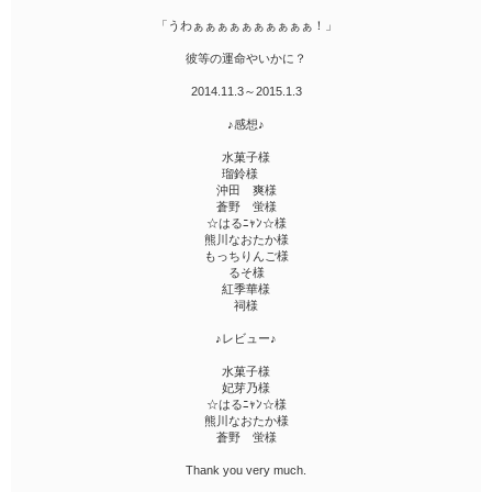
「うわぁぁぁぁぁぁぁぁぁぁ！」
彼等の運命やいかに？
2014.11.3～2015.1.3
♪感想♪
水菓子様
瑠鈴様
沖田 爽様
蒼野 蛍様
☆はるﾆｬﾝ☆様
熊川なおたか様
もっちりんご様
るそ様
紅季華様
祠様
♪レビュー♪
水菓子様
妃芽乃様
☆はるﾆｬﾝ☆様
熊川なおたか様
蒼野 蛍様
Thank you very much.