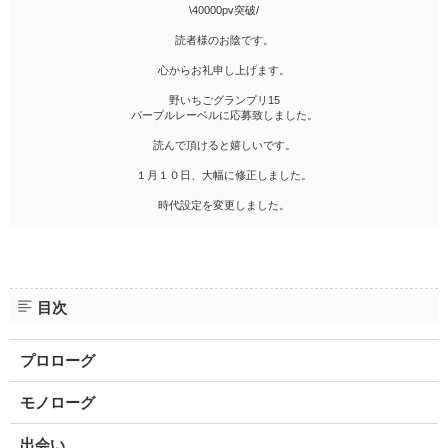
\40000pv突破/
読者様のお陰です。
心からお礼申し上げます。
野いちごグランプリ15
パープルレーベルに応募致しました。
読んで頂けると嬉しいです。
１月１０日、大幅に修正しました。
時代設定を変更しました。
目次
プロローグ
モノローグ
出会い