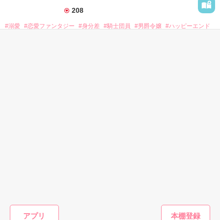
208
「ど、どいてぇぇぇえ！！！！！」

#溺愛
#恋愛ファンタジー
#身分差
#騎士団員
#男爵令嬢
#ハッピーエンド
作品を読む
「…は？」

#胸キュン
#婚約破棄
表紙を見る
そんな最悪の出会いを果たした二人

目が覚めたら、自分の隣に知らない男が眠っていた。

かんたん検索
リリィ・ロゼッタ侯爵令嬢

朝の鍛錬が迫っていて置いていったが……

ふんわりとした淡いピンクの髪に澄んだ水色の瞳

鍛錬後の業務中に遭遇、彼はあの近衛騎士団長だと判明した。

じっくり読める キーワー
5分で読める キーワード
1時間で読めるドキドキす
透き通るほど白い肌と華奢の手足

ド 「大人の恋」 の話
「大人の恋」 の話
る話
お人形のように可愛いらしい見た目とは裏腹に

残念なほどに自由でお気楽なお転婆令嬢

「あの、本当に、何でもしますのでクビだけは……」

「そうだな……黙ってはおいてやろう。だが、何でもするとい
ギル・レイヴン公爵

う言葉は言わないほうがいい」

サラサラとした綺麗な黒髪に綺麗な青色の瞳

あまりにも整った顔は女性たちを引き寄せる

甘い言葉をささやく近衛騎士団長に翻弄されるテレシアの恋物
社交界で圧倒的人気を誇っていた

語が始まる——

アプリ