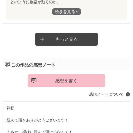
どのように物語が動くのか。
続きが想像できなくてとてもハラハラする作品でした。
続きを見る
その分最後は衝撃的で
結果ハッピーエンドになってよかったなと思います。
もっと見る
困難を乗り越えてまで手にしたものは
きっと計り知れないくらい大きい。
だからこそ、諦めちゃいけないんだと思い知らされました。
この作品の感想ノート
とても素晴らしい作品を本当に、
ありがとうございました。
感想を書く
感想ノートについて
祠様
読んで頂きありがとうございます！
まさか、祠様に読んで頂けるなんて！