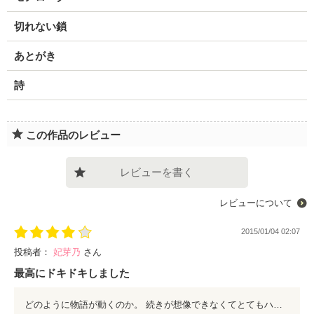
切れない鎖
あとがき
詩
この作品のレビュー
レビューを書く
レビューについて
2015/01/04 02:07
投稿者：
妃芽乃
さん
最高にドキドキしました
どのように物語が動くのか。 続きが想像できなくてとてもハラハラする作品でした。 その分最後は衝撃的で 結果ハッピーエンドになってよかったなと思います。 困難を乗り越えてまで手にしたものは きっと計り知れないくらい大きい。 だからこそ、諦めちゃいけないんだと思い知らされました。 とても素晴らしい作品を本当に、 ありがとうございました。