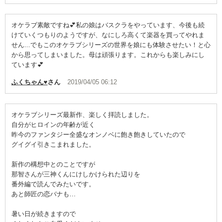
オケラブ素敵ですね💕私の娘はバスクラをやっています、今後も続
けていくつもりのようですが、なにしろ高くて楽器を買ってやれま
せん...でもこのオケラブシリーズの世界を娘にも体験させたい！と心
から思ってしまいました。母は頑張ります。これからも楽しみにし
ています💕
ふくちゃん♥
さん
2019/04/05 06:12
オケラブシリーズ最新作、楽しく拝読しました。
自分がヒロインの年齢が近く
昨今のファンタジー全盛なオンノベに飽き飽きしていたので
グイグイ引きこまれました。
新作の構想中とのことですが
那智さんが三神くんにけしかけられた辺りを
番外編で読んでみたいです。
あと師匠の恋バナも…
暑い日が続きますので