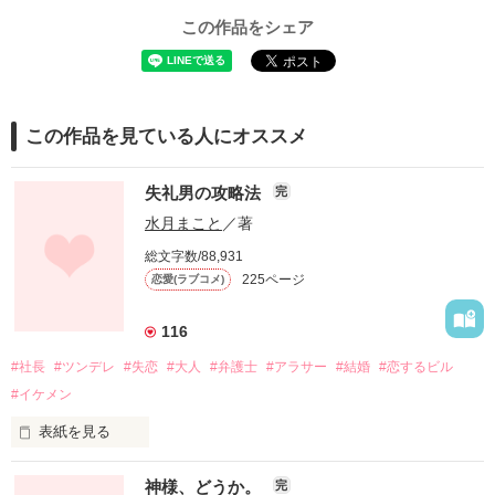
この作品をシェア
この作品を見ている人にオススメ
失礼男の攻略法
完
水月まこと
／著
総文字数/88,931
225ページ
恋愛(ラブコメ)
116
#社長
#ツンデレ
#失恋
#大人
#弁護士
#アラサー
#結婚
#恋するビル
#イケメン
表紙を見る
失礼男＝波木　真人

神様、どうか。
完
ＳＭＨ株式会社　代表取締役
