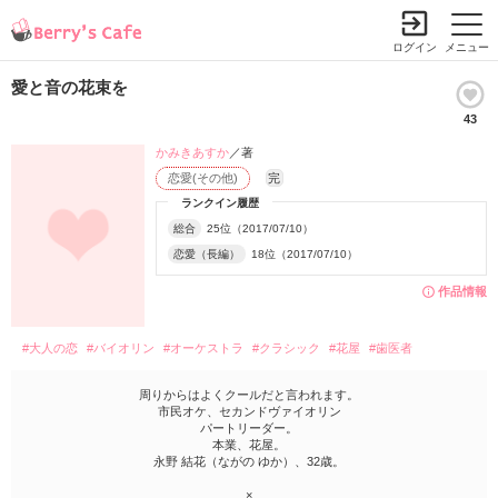
ログイン
メニュー
愛と音の花束を
43
かみきあすか
／著
恋愛(その他)
完
ランクイン履歴
総合
25位（2017/07/10）
恋愛（長編）
18位（2017/07/10）
作品情報
#大人の恋
#バイオリン
#オーケストラ
#クラシック
#花屋
#歯医者
周りからはよくクールだと言われます。
市民オケ、セカンドヴァイオリン
パートリーダー。
本業、花屋。
永野 結花（ながの ゆか）、32歳。
×