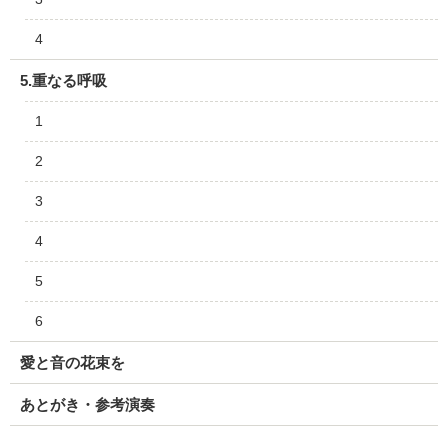
4
5.重なる呼吸
1
2
3
4
5
6
愛と音の花束を
あとがき・参考演奏