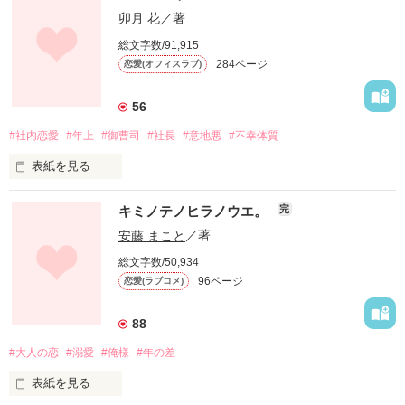
卯月 花
／著
×

総文字数/91,915
284ページ
恋愛(オフィスラブ)
そんな男に挑むのは＝西田　千秋

アラサー弁護士　彼氏いない歴7年

56
#社内恋愛
#年上
#御曹司
#社長
#意地悪
#不幸体質
「男に相手にされないの、兄貴のせいにしてるなんて、だっせ
ー」

表紙を見る
「ここに来てる、あんたみたいな男大っ嫌いなのよ」

神様って不公平だ。

キミノテノヒラノウエ。
完
私の誕生日はいつも雨。

安藤 まこと
／著
だけど、私は一気に落ちてしまったのだ、あの男に。

総文字数/50,934
こどものときの遠足も、修学旅行も楽しみにしていた行事は全
96ページ
恋愛(ラブコメ)
部雨。

※読んでいただいてありがとうございます。

03.15にP220～少しだけ内容追加しました！
でも、私は雨女というわけではない。

88
#大人の恋
#溺愛
#俺様
#年の差
ただ、ツイてないだけだ。

作品を読む
表紙を見る