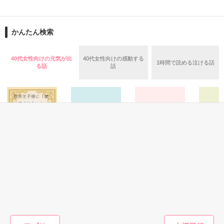
早坂 てまり （はやさか てまり）21歳。

洋菓子店 gâteau kazama 

ツイてない女

パティシエ見習い。 

間宮 幸子 (まみや さちこ) 29歳

かんたん検索
「大丈夫、慣れてますから。」

宮下 薫（みやした かおる）29歳。 

40代女性向けの元気が出
40代女性向けの感動する
1時間で読める泣ける話
もと、家庭教師。

×

る話
話
俺様 外科医。

ツイてる男

東堂 晃(とうどう あきら)  36歳

「責任、取ってもらおうか。」

私の家庭教師だった薫ちゃんは

お姉ちゃんの恋人だった。と思う。

何故か今は私の同居人だ。

神様どうか、私をお許し下さい。

ノンフィ
ファンタジー
青春・友情
恋愛(その他)
家事を担当する代わりに、

実話
限界王子様に「構
さよなら異邦人
【完】アニキ、と
安い家賃で快適な部屋に住んでいる。

「じゃあ、俺と一緒に居ればいい。

『クルマ
ってくれないと、
きどきキス
稲葉禎和／著
俺は生まれた時からツイてるぞ。」

とカンコ
女遊びするぞ！」
加藤しおり／著
便利？

と…』【
と脅され、塩対応
待鳥園子／著
不自由？

語ケータ
令嬢は「お好きに
小林昭洋
公開日:2016.01.31

版】
どうぞ」と悪気な