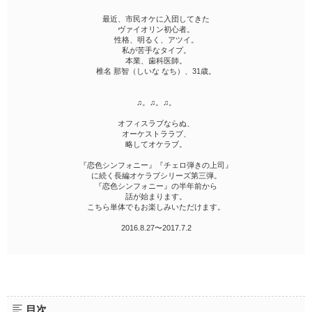
最近、市民オケに入団してきた
ヴァイオリン初心者。
性格、明るく、アツイ。
私が苦手なタイプ。
本業、歯科医師。
椎名 那智（しいな なち）、31歳。
♫。♫。♫。
オフィスラブならぬ、
オーケストララブ、
略してオケラブ。
『恋色シンフォニー』『チェロ弾きの上司』
に続く長編オケラブシリーズ第三弾。
『恋色シンフォニー』の半年前から
話が始まります。
こちら単体でもお楽しみいただけます。
2016.8.27〜2017.7.2
目次