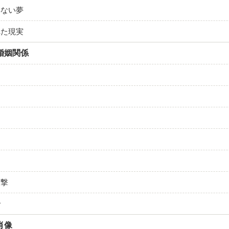
得ない夢
れた現実
婚姻関係
襲撃
で
肖像