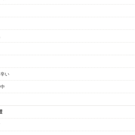
係
、辛い
の中
鎧
方