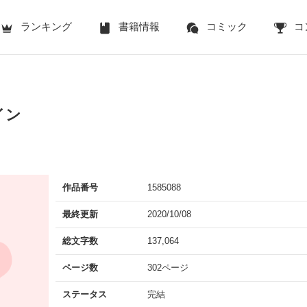
ランキング
書籍情報
コミック
コ
イン
作品番号
1585088
最終更新
2020/10/08
総文字数
137,064
ページ数
302ページ
ステータス
完結