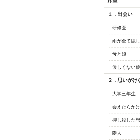
序章
１．出会い
研修医
雨が全て隠
母と娘
優しくない
２．思いがけ
大学三年生
会えたらか
押し殺した
隣人