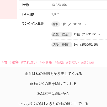
PV数
13,223,454
いいね数
1,062
ランクイン履歴
総合
1位（2020/09/16）
恋愛（総合）
11位（2023/07/15）
恋愛（長編）
1位（2020/09/16）
#雨
#秘密
#すれ違い
#不器用
#妊娠
#切ない
#身分差
雨音は私の嗚咽をかき消してくれる
雨粒は私の涙を隠してくれる
私は本当は弱いから
いつも泣くのは1人きりの雨の日にしている