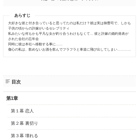
あらすじ
大好きな彼と付き合っていると思ってたのは私だけ？彼は実は御曹司で、しかも
子供の頃からの許嫁がいるセレブリティ
私みたいな何もかも平凡な女が釣り合うわけもなくて… 彼と許嫁の婚約発表が
された会社の忘年会
同時に彼は本社へ移動する事に……
傷心の私は、飲めないお酒を飲んでフラフラと車道に飛び出してしまい…………
目次
第1章
第１幕 恋人
第２幕 裏切り
第３幕 壊れる