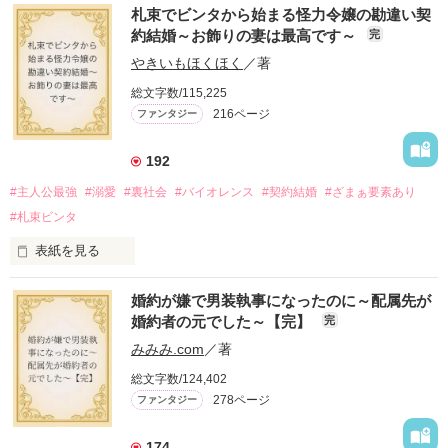
札束でビンタから始まる怪力令嬢の勘違い契
約結婚～お飾りの妻は最高です～
完
やきいもほくほく
／著
総文字数/115,225
216ページ
ファンタジー
192
#主人公最強
#溺愛
#裏社会
#バイオレンス
#契約結婚
#ざまぁ要素あり
#札束ビンタ
表紙を見る
かつては英雄と呼ばれた父は事業で失敗ばかり。

婚約が嫌で男装執事になったのに～配属先が
そのせいで極貧生活を送るオリヴィア・ディルムーンは、母が
婚約者の元でした～【完】
完
倒れたことをきっかけに娼婦になり稼ごうと屋敷を飛び出し
た。

みみみ.com
／著
娼館（たぶん）の店主は札束でビンタしてくる謎の男。

総文字数/124,402
金と引き換えに雇われたと思いきや……契約結婚だった！？

278ページ
ファンタジー
裏社会を牛耳るロベールは仮面をつけており、謎が多いが幸せ
な結婚生活を満喫中。

そこでロベールを慕うアリスに一方的に敵視され、嫌がらせを
174