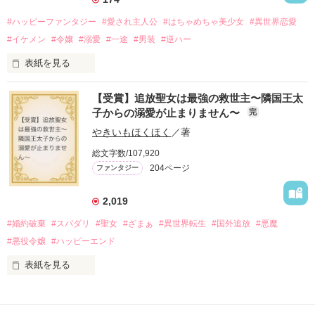
受けるもオリヴィアには効果なし。

#ハッピーファンタジー
#愛され主人公
#はちゃめちゃ美少女
#異世界恋愛
勘違いから始まる初夜騒動に危険ばかりの血まみれ新婚生活。

#イケメン
#令嬢
#溺愛
#一途
#男装
#逆ハー
次第にロベールはオリヴィアを気にかけるように……？

表紙を見る
「この金が欲しければ、俺の言うことに従え」

「──はい、喜んで！」

【受賞】追放聖女は最強の救世主〜隣国王太
出会いは最悪、結婚生活は最高……？

＼異世界ラブコメ×ハッピーファンタジー／

子からの溺愛が止まりません〜
完
愛を知らない公爵と天然怪力令嬢の溺愛バイオレンスラブコメ
ディです。

やきいもほくほく
／著
「いやっほぉぉおお〜い！！！！」

総文字数/107,920
＊この世界のお金はお札にさせてください。

204ページ
ファンタジー
バンジーした侯爵令嬢の先にいたのは

＊なろう、カクヨム、アルファポリス掲載中
甘いマスクの公爵様の頭上でした

2,019
「ど、どいてぇぇぇえ！！！！！」

#婚約破棄
#スパダリ
#聖女
#ざまぁ
#異世界転生
#国外追放
#悪魔
作品を読む
「…は？」

#悪役令嬢
#ハッピーエンド
表紙を見る
そんな最悪の出会いを果たした二人

○●○●○●○● ○●○●○●○●

第5回 一二三書房 WEB小説大賞
