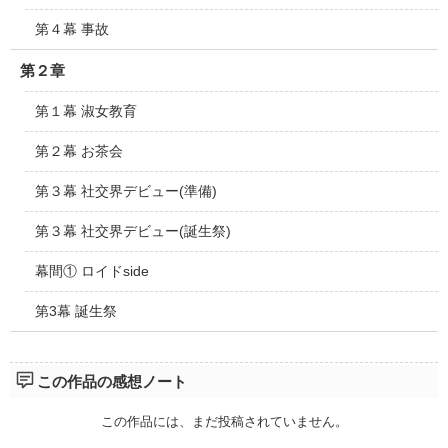
第４幕 事故
第２章
第１幕 淑女教育
第２幕 お茶会
第３幕 社交界デビュー(準備)
第３幕 社交界デビュー(誕生祭)
幕間① ロイドside
第3幕 誕生祭
この作品の感想ノート
この作品には、まだ投稿されていません。