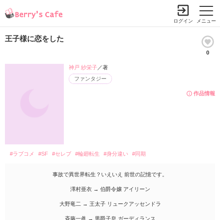
ログイン
メニュー
王子様に恋をした
0
神戸 紗栄子
／著
ファンタジー
作品情報
#ラブコメ
#SF
#セレブ
#輪廻転生
#身分違い
#同期
事故で異世界転生？いえいえ 前世の記憶です。
澤村亜衣 → 伯爵令嬢 アイリーン
大野竜二 → 王太子 リュークアッセンドラ
斉藤一眞 → 男爵子息 ガーディランス