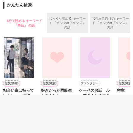
期間中受賞をいただきました。

かんたん検索
リリィ・ロゼッタ侯爵令嬢

ありがとうございますヽ(´▽｀)/

ふんわりとした淡いピンクの髪に澄んだ水色の瞳

２０２５.０２.１５　書籍発売中です！

じっくり読める キーワー
40代女性向けの キーワー
5分で読める キーワード
透き通るほど白い肌と華奢の手足

ド 「キングorプリンス」
ド 「キングorプリンス」
○●○●○●○●○●○●○●○●

「再会」 の話
の話
の話
お人形のように可愛いらしい見た目とは裏腹に

残念なほどに自由でお気楽なお転婆令嬢

「フランソワーズ・ベルナール、貴様との婚約は破棄させても
らう」

パーティーの場で、シュバリタイア王国の王太子……セドリッ
ギル・レイヴン公爵

ク・ノル・シュバリタイアの声が響く。

その隣にはフランソワーズの義理の妹、マドレーヌが立ってい
サラサラとした綺麗な黒髪に綺麗な青色の瞳

た。

あまりにも整った顔は女性たちを引き寄せる

（さて……ここまでは物語通りかしら）

社交界で圧倒的人気を誇っていた

フランソワーズ・ベルナールは前世で読んだ小説の悪役令嬢だ
表では甘いマスクを被る彼の裏は……

った。

恋愛(学園)
恋愛(純愛)
ファンタジー
恋愛(純愛)
そして『聖女』として悪魔の宝玉を抑えて国を守っていたのだ
相合い傘は持って
好きだった同級生
ケーベのお話 ル
密室
が……。

いない 〜続編〜
と再会した
ーアさんとの再会
（これですべてが思い通りに終わると思っているんでしょう
華海るか
空から降ってきたリリィに恋したギルは

星空玲／著
刻田みのり／著
元狸院／著
が……甘いのよ）

国王命令での婚約を申し込む

マドレーヌに貶められて罪に問われたフランソワーズは国外へ
の逃亡を決意する。

とある事情で絶対婚約したくないリリィは

そうだ！男装執事として生きていこう！

しかし逃亡しようとしたフランソワーズの前に現れたのは隣
もっと見る
【修行してきます。私は元気です。】

国、フェーブル王国の王太子ステファンだった。
