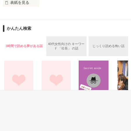
現れる獣のような怪物。

表紙を見る
私は、

俺達は、生きる為に人を殺す。

作品を読む
かんたん検索
どこで道を間違えてしまったのだろう？

ガチャで自分を強くする。

40代女性向けの キーワー
3時間で読める夢がある話
じっくり読める怖い話
“幸せになりたい”

ド 「社長」 の話
ただ、

作品を読む
それだけだった

☆★完結しました☆★

恋愛(その他)
恋愛(その他)
恋愛(オフィスラブ)
恋愛(逆ハー
*Voice
おまつりBoyと夢
Secret mode〜後
夜の図書
本編

Love*【完】
みるGirl
輩くんの見てはい
になりま
2011.10.01～2011.10.13

けないトコロを見
萩架／著
U/A／著
クナリ／
てしまいました〜
冬野 まゆき／著