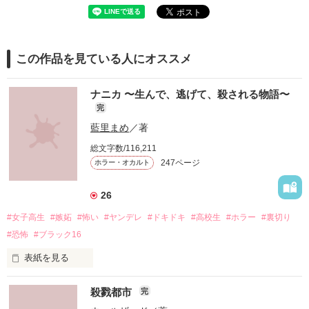
この作品を見ている人にオススメ
ナニカ 〜生んで、逃げて、殺される物語〜
完
藍里まめ
／著
総文字数/116,211
247ページ
ホラー・オカルト
26
#女子高生
#嫉妬
#怖い
#ヤンデレ
#ドキドキ
#高校生
#ホラー
#裏切り
#恐怖
#ブラック16
表紙を見る
殺戮都市
完