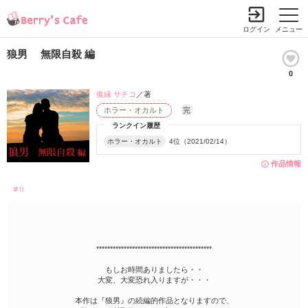
ログイン
メニュー
狼男 無限自殺 編
0
復縁 サチコ
／著
ホラー・オカルト
完
ランクイン履歴
ホラー・オカルト
4位（2021/02/14）
作品情報
#Ⅱ
******************************************
もしお時間ありましたら・・
大変、大変恐れ入りますが・・・
本作は『狼男』の続編的作品となりますので、