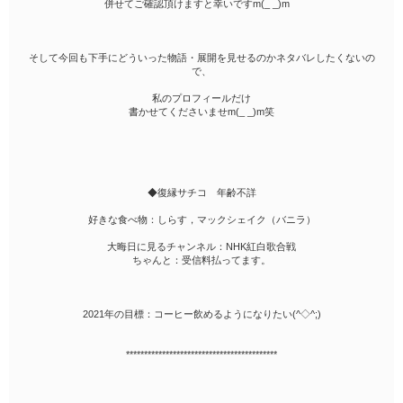
併せてご確認頂けますと幸いですm(_ _)m
そして今回も下手にどういった物語・展開を見せるのかネタバレしたくないの
で、
私のプロフィールだけ
書かせてくださいませm(_ _)m笑
◆復縁サチコ 年齢不詳
好きな食べ物：しらす，マックシェイク（バニラ）
大晦日に見るチャンネル：NHK紅白歌合戦
ちゃんと：受信料払ってます。
2021年の目標：コーヒー飲めるようになりたい(^◇^;)
******************************************