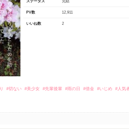
ステータス
完結
PV数
12,911
いいね数
2
り
#切ない
#美少女
#先輩後輩
#雨の日
#借金
#いじめ
#人気