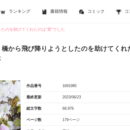
ランキング
書籍情報
コミック
コ
たのを助けてくれたのは"君"でした
、橋から飛び降りようとしたのを助けてくれ
た
作品番号
1691985
最終更新
2023/06/23
総文字数
68,976
ページ数
179ページ