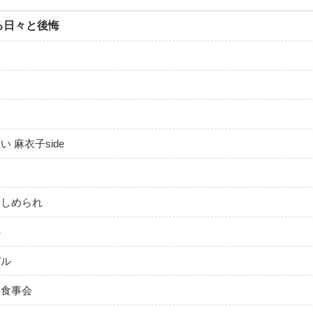
る日々と後悔
は
い
 麻衣子side
に
きしめられ
の
バル
い食事会