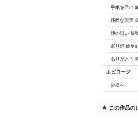
手紙を君に 幸
残酷な現実 優
娘の思い 黎智s
眠り姫 優星si
ありがとう 幸
エピローグ
皆様へ
この作品の