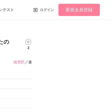
新規会員登録
ンテスト
ログイン
たの
2
橘雪野
／著