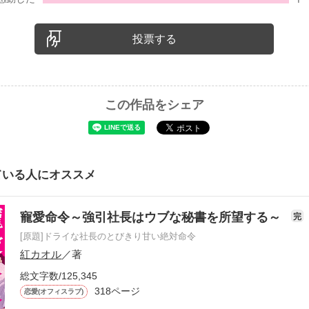
投票する
この作品をシェア
ている人にオススメ
寵愛命令～強引社長はウブな秘書を所望する～
完
[原題]ドライな社長のとびきり甘い絶対命令
紅カオル
／著
総文字数/125,345
318ページ
恋愛(オフィスラブ)