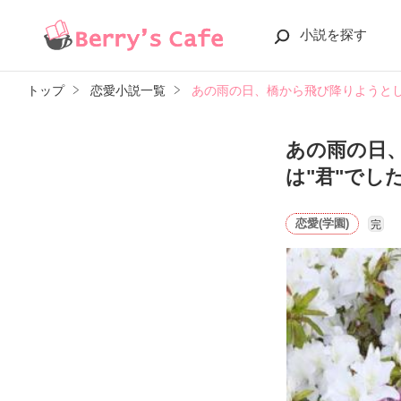
小説を探す
トップ
恋愛小説一覧
あの雨の日、橋から飛び降りようとし
あの雨の日
は"君"でし
恋愛(学園)
完