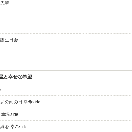
希先輩
と誕生日会
々
い星と幸せな希望
e
の雨の日 幸希side
幸希side
を 幸希side