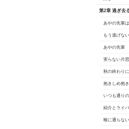
第2章 過ぎ去
あやの先輩
もう逃げな
あやの先輩
実らない片思い
秋の終わり
抱きしめ抱
いつも通り
紹介とライ
喉に通らな