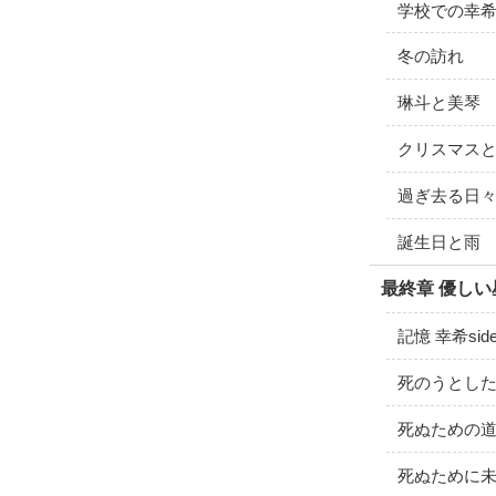
学校での幸
冬の訪れ
琳斗と美琴
クリスマス
過ぎ去る日
誕生日と雨
最終章 優し
記憶 幸希sid
死のうとしたあ
死ぬための道 
死ぬために未練