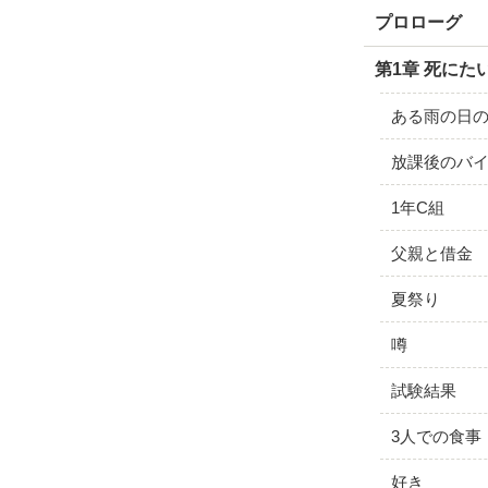
プロローグ
第1章 死にた
ある雨の日
放課後のバ
1年C組
父親と借金
夏祭り
噂
試験結果
3人での食事
好き