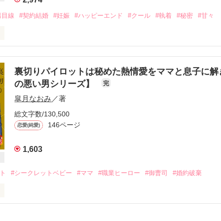
かなめ）31歳

社副社長

男目線
#契約結婚
#妊娠
#ハッピーエンド
#クール
#執着
#秘密
#甘々
会わないと決めたのに……。

そんな顔をさせてると思うと堪らないな」

おのでら すみれ）２５歳　　百田ホールディングス総務部勤務

裏切りパイロットは秘めた熱情愛をママと息子に解
の悪い男シリーズ】
完
8.11

いし たいが）３２歳　　大手弁護士事務所パートナー弁護士　アメリカ
皐月なおみ
／著
ビーストーリー

総文字数/130,500
切られた直後、元家庭教師である憧れの弁護士、白石泰雅と再会する。

146ページ
恋愛(純愛)
を申し込まれ、酔った上での冗談と思い込んだ純玲は乗っかるように了
げる。

作品を読む
1,603
という間に泰雅に囲い込まれ、本当に結婚することになってしまう。

ット
#シークレットベビー
#ママ
#職業ヒーロー
#御曹司
#婚約破棄
る生活の中、彼への想いを募らせいく純玲。

雅に熱く求められて――

く深く愛する泰雅は、妻に隠してきた思惑と、告げられない秘密があった
☆☆☆☆☆

、純玲が選ぶ幸せとは……。
