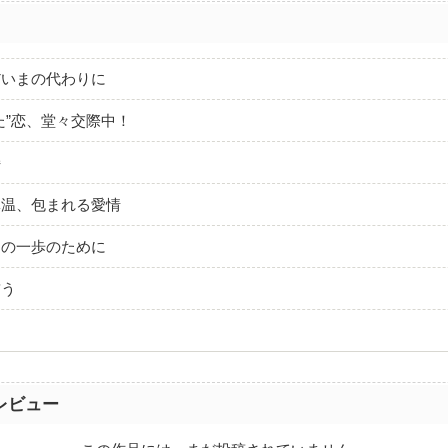
だいまの代わりに
た”恋、堂々交際中！
持
体温、包まれる愛情
その一歩のために
誓う
レビュー