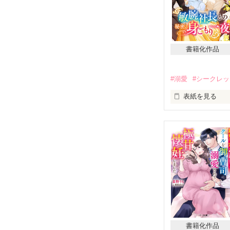
書籍化作品
#溺愛
#シークレ
表紙を見る
叶わない恋なの
愛する人とのた
この子とともに
高垣都子（たかが
副社長秘書

×

書籍化作品