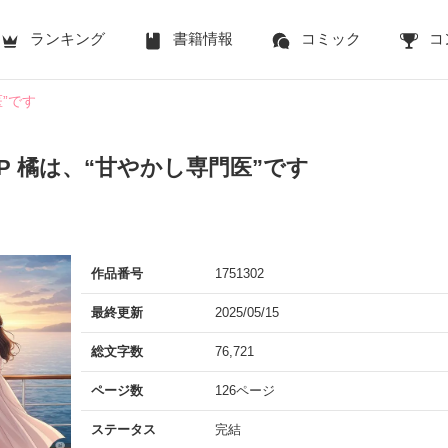
ランキング
書籍情報
コミック
コ
”です
P 橘は、“甘やかし専門医”です
作品番号
1751302
最終更新
2025/05/15
総文字数
76,721
ページ数
126ページ
ステータス
完結