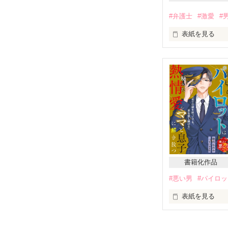
岩切要（いわきり
岩切製紙株式会
#弁護士
#激愛
#
表紙を見る
もうあなたには
「……俺が君に
小野寺 純玲（
＊＊＊＊＊

2023.8.8～2023.
白石泰雅（しら
シークレットベ
中編です。
純玲は恋人に裏
泰雅に契約結婚
彼に初めてを捧
しかし、あれよ
書籍化作品
#悪い男
#パイロ
夫に甘く守られ
ある夏の夜、泰
表紙を見る
一方、純玲を深
☆☆☆☆☆☆☆
真実を知った時