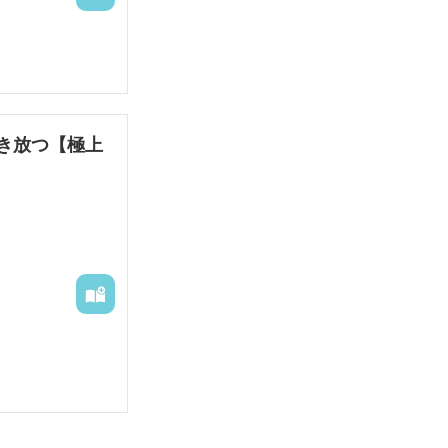
き放つ【極上
留学から帰国

承し、そのまま
。
