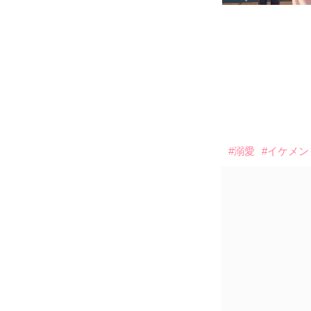
#溺愛
#イケメン