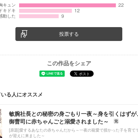
投票する
この作品をシェア
ている人にオススメ
敏腕社長との秘密の身ごもり一夜～身を引くはずが
御曹司に赤ちゃんごと溺愛されました～
完
[原題]愛するあなたの赤ちゃんだから～一夜の寵愛で授かった子を育て
が迎えに来ました～