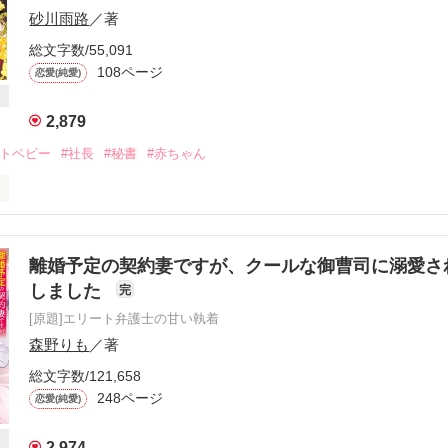
砂川雨路
／著
総文字数/55,091
108ページ
恋愛(純愛)
2,879
ットベビー
#社長
#秘書
#赤ちゃん
は承知の上

った一夜を胸に生きていくつもりだった

離婚予定の契約妻ですが、クールな御曹司に溺愛さ
しました
完
……。

[原題]エリート弁護士の甘い執着
森野りも
／著
きみやこ）26歳

総文字数/121,658
248ページ
恋愛(純愛)
2,974