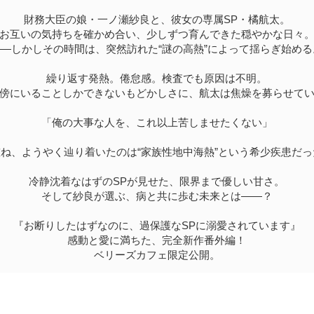
財務大臣の娘・一ノ瀬紗良と、彼女の専属SP・橘航太。
お互いの気持ちを確かめ合い、少しずつ育んできた穏やかな日々
――しかしその時間は、突然訪れた“謎の高熱”によって揺らぎ始める
繰り返す発熱。倦怠感。検査でも原因は不明。
傍にいることしかできないもどかしさに、航太は焦燥を募らせて
「俺の大事な人を、これ以上苦しませたくない」
ね、ようやく辿り着いたのは“家族性地中海熱”という希少疾患だ
冷静沈着なはずのSPが見せた、限界まで優しい甘さ。
そして紗良が選ぶ、病と共に歩む未来とは――？
『お断りしたはずなのに、過保護なSPに溺愛されています』
感動と愛に満ちた、完全新作番外編！
ベリーズカフェ限定公開。