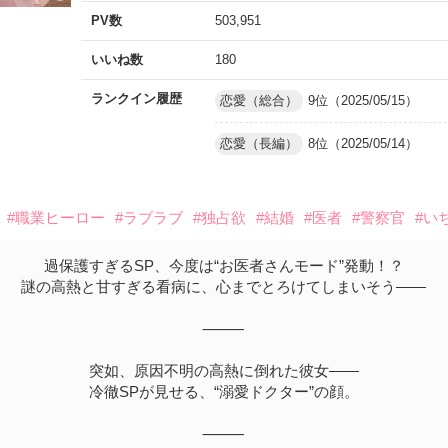
PV数
503,951
いいね数
180
ランクイン履歴
恋愛（総合）
9位（2025/05/15）
恋愛（長編）
8位（2025/05/14）
#職業ヒーロー
#ラブラブ
#独占欲
#結婚
#医者
#警察官
#い
過保護すぎるSP、今度は“お医者さんモード”発動！？
謎の高熱と甘すぎる看病に、心までとろけてしまいそう――
⸻
突如、原因不明の高熱に倒れた彼女――
冷徹SPが見せる、“溺愛ドクター”の顔。
⸻