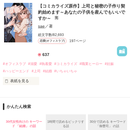
井垣朱加里（いがきあかり）

【コミカライズ原作】上司と秘密の子作り契
真っ青な空にのびる

井垣の娘として認めてくれず、使用人扱いされている。

約始めます～あなたの子供を産んでもいいで
一筋の飛行機雲。

すか～
完
白河壱都（しらかわいちと）

私の婚約者はモテすぎるエースパイロットだ。

白河財閥三男

sae
／著
外見は王子様。けれど中身は腹黒。

総文字数/82,693
「悔しいけど、愛してる」

朱加里を守るよう頼まれる。

197ページ
恋愛(オフィスラブ)
いじっぱり整備士といじわる副操縦士の

【初出】2020.11.16
エアポートラブ。

637
#オフィスラブ
#溺愛
#執着愛
#コミカライズ
#職業ヒーロー
#妊娠
作品を読む
2024.3.15　完結公開

#ハッピーエンド
#上司
#結婚
#いちゃいちゃ
表紙を見る
- ̗̀コミカライズ配信中  ̖́-

••┈┈┈┈••

作品を読む
かんたん検索
第5回Jパブリッシング恋愛小説大賞

コミカライズ賞受賞作です。

30代女性向けの キーワー
1時間で読めるビックリす
30分で読める キーワード
タイトルは改題されてPetale様よりコミカライズ化されまし
ド 「結婚」 の話
る話
「御曹司」 の話