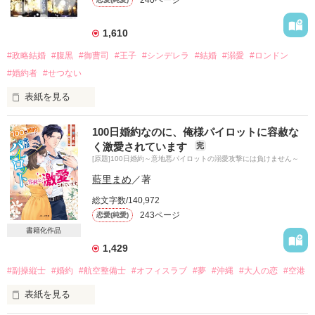
240ページ
1,610
#政略結婚
#腹黒
#御曹司
#王子
#シンデレラ
#結婚
#溺愛
#ロンドン
#婚約者
#せつない
表紙を見る
100日婚約なのに、俺様パイロットに容赦な
君を一人にしないために帰ってきた。

く激愛されています
完
家族と思える人はいなくなってしまった―――一人になった私
[原題]100日婚約～意地悪パイロットの溺愛攻撃には負けません～
にそうあなたは言ってくれた。

藍里まめ
／著
世話をしていた祖父が亡くなり、その遺言により井垣家の財産
総文字数/140,972
すべてを相続することになった。

243ページ
恋愛(純愛)
私には誰も味方がいなくなってしまった。

けれど、祖父が決めた婚約者がいた。

書籍化作品
それは井垣財閥とは犬猿の仲である白河財閥の三男、白河壱
1,429
都。

#副操縦士
#婚約
#航空整備士
#オフィスラブ
#夢
#沖縄
#大人の恋
#空港
異母妹は『王子』と呼んで、憧れていたが、まさか彼が婚約し
表紙を見る
ているとも知らず―――
