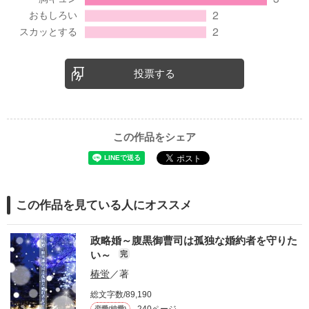
投票する
この作品をシェア
この作品を見ている人にオススメ
政略婚～腹黒御曹司は孤独な婚約者を守りた
い～
完
椿蛍
／著
総文字数/89,190
恋愛(純愛)