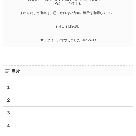
「ごめん！ 弁償する！」
まわりだした歯車は、思いがけない方向に楓子を翻弄していく。
８月１８日完結。
サブタイトル増やしました 2026/4/13
目次
１
２
３
４