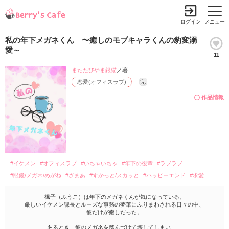
ログイン
メニュー
私の年下メガネくん 〜癒しのモブキャラくんの豹変溺
愛～
11
またたびやま銀猫
／著
恋愛(オフィスラブ)
完
作品情報
#イケメン
#オフィスラブ
#いちゃいちゃ
#年下の後輩
#ラブラブ
#眼鏡/メガネ/めがね
#ざまあ
#すかっと/スカッと
#ハッピーエンド
#求愛
楓子（ふうこ）は年下のメガネくんが気になっている。
厳しいイケメン課長とルーズな事務の夢華にふりまわされる日々の中、
彼だけが癒しだった。
あるとき、彼のメガネを踏んづけて壊してしまい……