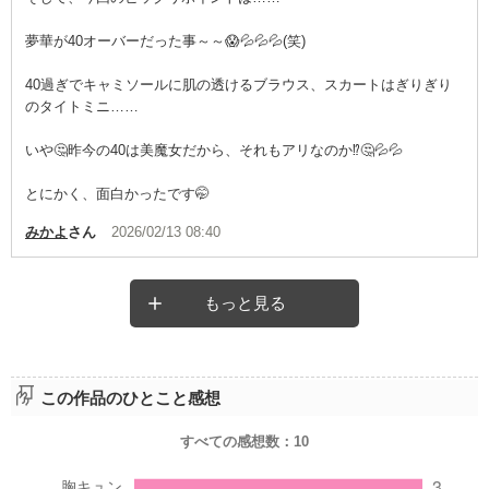
夢華が40オーバーだった事～～😱💦💦💦(笑)
40過ぎでキャミソールに肌の透けるブラウス、スカートはぎりぎり
のタイトミニ……
いや🤔昨今の40は美魔女だから、それもアリなのか⁉️🤔💦💦
とにかく、面白かったです🤭
みかよ
さん
2026/02/13 08:40
もっと見る
この作品のひとこと感想
すべての感想数：
10