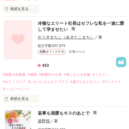
表紙を見る
冷徹なエリート社長はセフレな私を一途に愛
して孕ませたい
完
幼なじみの哲平に淡い恋心を抱いていた美桜。

おうぎまちこ（あきたこまち）
／著
しかし、ある出来事をきっかけに二人の関係は壊れてしまう。

総文字数/207,975
関係修復もできないまま、美桜は両親の離婚によって

179ページ
恋愛(オフィスラブ)
引っ越すことになり、哲平とも離れ離れになった。

それから約十二年後。

453
過去の傷から、二度と会いたくないと思っていた哲平に

#溺愛＆執着愛
#俺様
#御曹司＆社長
#身ごもり＆妊娠
#イケメン
運命のような再会を果たす。

#オフィスラブ
#いちゃいちゃ＆ラブラブ
#虐げられヒロイン
#ワンナイト
そして、ひょんなことから

#ハッピーエンド
酔った勢いで一夜を共にしてしまった。

表紙を見る
さらに、美桜が初めてだと知った哲平は

『責任をとる、結婚しよう』と真っ直ぐに告げてきた。

　おかしな噂を流されて前の職場でうまくいかなかった梅田美
戸惑う美桜とは裏腹に、好きという気持ちを隠すことなく

返事も溺愛もキスのあとで
完
桜は、海外で傷心旅行をしていたところ、日本人美青年と出会
甘やかしてくる。

い、酒の勢いもあり一夜限りの関係となる。

遊野煌
／著
　帰国後、美桜は新しい職場でワンナイトした美青年と再会。
そんなある日、哲平は美桜がストーカー被害に
