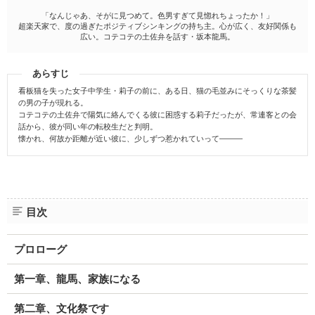
「なんじゃあ、そがに見つめて。色男すぎて見惚れちょったか！」
超楽天家で、度の過ぎたポジティブシンキングの持ち主。心が広く、友好関係も
広い。コテコテの土佐弁を話す・坂本龍馬。
あらすじ
看板猫を失った女子中学生・莉子の前に、ある日、猫の毛並みにそっくりな茶髪
の男の子が現れる。
コテコテの土佐弁で陽気に絡んでくる彼に困惑する莉子だったが、常連客との会
話から、彼が同い年の転校生だと判明。
懐かれ、何故か距離が近い彼に、少しずつ惹かれていって―――
目次
プロローグ
第一章、龍馬、家族になる
第二章、文化祭です