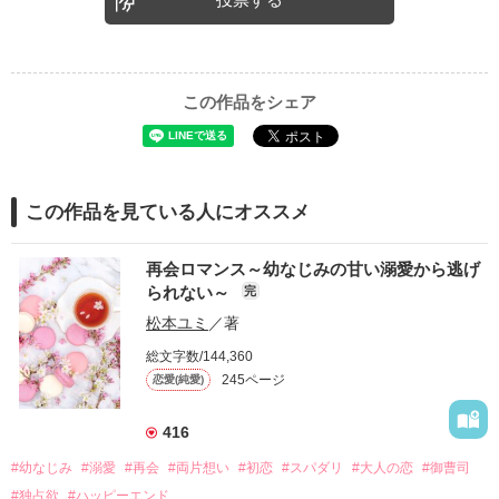
この作品をシェア
この作品を見ている人にオススメ
再会ロマンス～幼なじみの甘い溺愛から逃げ
られない～
完
松本ユミ
／著
総文字数/144,360
245ページ
恋愛(純愛)
416
#幼なじみ
#溺愛
#再会
#両片想い
#初恋
#スパダリ
#大人の恋
#御曹司
#独占欲
#ハッピーエンド