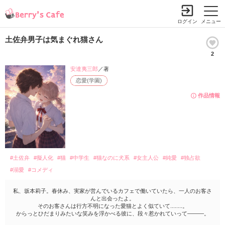
ログイン
メニュー
土佐弁男子は気まぐれ猫さん
2
安達夷三郎
／著
恋愛(学園)
作品情報
#土佐弁
#擬人化
#猫
#中学生
#猫なのに犬系
#女主人公
#純愛
#独占欲
#溺愛
#コメディ
私、坂本莉子。春休み、実家が営んでいるカフェで働いていたら、一人のお客さ
んと出会ったよ。
そのお客さんは行方不明になった愛猫とよく似ていて........。
からっとひだまりみたいな笑みを浮かべる彼に、段々惹かれていって―――。