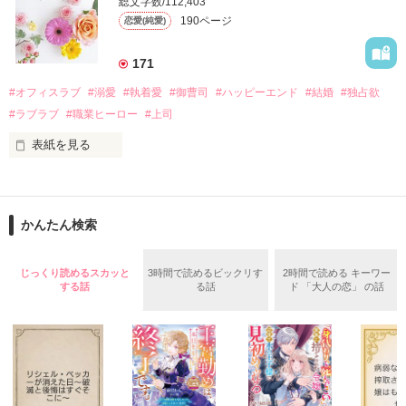
総文字数/112,403
なんと彼の正体は、とある財閥御曹司にも関わらず、一族を離
遭っていることを知る。

190ページ
恋愛(純愛)
れて起業した新進気鋭の実業家、社内でも冷徹だと評判な社長
美桜を守るため、哲平は同居を提案してきて――。

――御影恭司その人だったのだ――！

　なぜか恭司から飼い猫の世話係を命じられた美桜は、猫の世
171
話を口実にしばしば呼び出された上、二人はいわゆる身体だけ
夏木美桜(なつきみお)

#オフィスラブ
#溺愛
#執着愛
#御曹司
#ハッピーエンド
#結婚
#独占欲
✕

#ラブラブ
#職業ヒーロー
#上司
鳴海哲平 (なるみてっぺい)

表紙を見る
作品を読む
止まっていたはずの二人の時間が、再び動き出す。

舞川雛子（26）は大手お菓子メーカー、三日月製菓コーポレー
再会から始まる、溺愛ラブ。

ションの企画戦略室で働いている。

また雛子には2年前から付き合いはじめ、半年前から同棲を始
2026.6.5～2026.7.25

かんたん検索
めた、同期で恋人の石垣守（26）がいるのだが、後輩の姫原由
羅（24）との浮気が発覚した上、いつのまにか元カノにされて
いた。

じっくり読めるスカッと
3時間で読めるビックリす
2時間で読める キーワー
守と由羅から『便利屋雛子』と馬鹿にされ、一人こっそり泣い
する話
る話
ド 「大人の恋」 の話
＊以前、公開していた話の改稿版です＊

ていた雛子に、企画戦略室の上司である雪瀬鷹哉（29）が
『──俺と結婚してくれないか』といきなりプロポーズをしてき
た上、同居まで提案してきて──？

鷹哉『宜しくな、俺の雛子』🦅

雛子『俺の……ひぃ、雛子？！！！』🐥

作品を読む