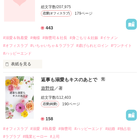
しかし、ある出来事をきっかけに二人の関係は壊れてしまう。

総文字数/207,975
関係修復もできないまま、美桜は両親の離婚によって

179ページ
恋愛(オフィスラブ)
引っ越すことになり、哲平とも離れ離れになった。

それから約十二年後。

443
過去の傷から、二度と会いたくないと思っていた哲平に

#溺愛＆執着愛
#俺様
#御曹司＆社長
#身ごもり＆妊娠
#イケメン
運命のような再会を果たす。

#オフィスラブ
#いちゃいちゃ＆ラブラブ
#虐げられヒロイン
#ワンナイト
そして、ひょんなことから

#ハッピーエンド
酔った勢いで一夜を共にしてしまった。

表紙を見る
さらに、美桜が初めてだと知った哲平は

『責任をとる、結婚しよう』と真っ直ぐに告げてきた。

　おかしな噂を流されて前の職場でうまくいかなかった梅田美
戸惑う美桜とは裏腹に、好きという気持ちを隠すことなく

返事も溺愛もキスのあとで
完
桜は、海外で傷心旅行をしていたところ、日本人美青年と出会
甘やかしてくる。

い、酒の勢いもあり一夜限りの関係となる。

遊野煌
／著
　帰国後、美桜は新しい職場でワンナイトした美青年と再会。
そんなある日、哲平は美桜がストーカー被害に

総文字数/112,403
なんと彼の正体は、とある財閥御曹司にも関わらず、一族を離
遭っていることを知る。

190ページ
恋愛(純愛)
れて起業した新進気鋭の実業家、社内でも冷徹だと評判な社長
美桜を守るため、哲平は同居を提案してきて――。

――御影恭司その人だったのだ――！

　なぜか恭司から飼い猫の世話係を命じられた美桜は、猫の世
158
話を口実にしばしば呼び出された上、二人はいわゆる身体だけ
夏木美桜(なつきみお)

#オフィスラブ
#溺愛
#執着愛
#御曹司
#ハッピーエンド
#結婚
#独占欲
✕

#ラブラブ
#職業ヒーロー
#上司
鳴海哲平 (なるみてっぺい)
