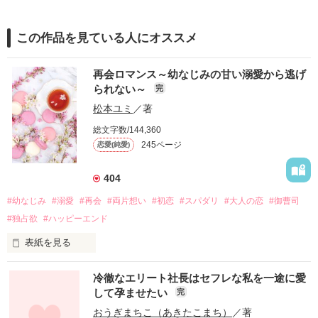
この作品を見ている人にオススメ
再会ロマンス～幼なじみの甘い溺愛から逃げ
られない～
完
松本ユミ
／著
総文字数/144,360
245ページ
恋愛(純愛)
404
#幼なじみ
#溺愛
#再会
#両片想い
#初恋
#スパダリ
#大人の恋
#御曹司
#独占欲
#ハッピーエンド
表紙を見る
冷徹なエリート社長はセフレな私を一途に愛
して孕ませたい
完
幼なじみの哲平に淡い恋心を抱いていた美桜。

おうぎまちこ（あきたこまち）
／著