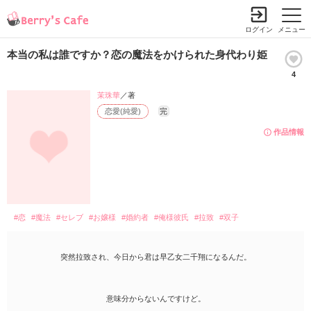
ログイン
メニュー
本当の私は誰ですか？恋の魔法をかけられた身代わり姫
4
茉珠華
／著
恋愛(純愛)
完
作品情報
#恋
#魔法
#セレブ
#お嬢様
#婚約者
#俺様彼氏
#拉致
#双子
突然拉致され、今日から君は早乙女二千翔になるんだ。
意味分からないんですけど。