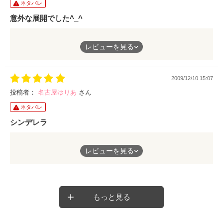
ネタバレ
意外な展開でした^_^
大体どうやって終わるのかは想像できましたが、まさか双子の姉
レビューを見る
という展開になるとは思いもしませんでした。
19年間1人で過ごした周子には幸せになって欲しいです。
2009/12/10 15:07
続編を書いていただけると嬉しいです
投稿者：
名古屋ゆりあ
さん
ネタバレ
シンデレラ
ある日突然誘拐された私
レビューを見る
「今日から身代わりになれ」
強引で女ったらしな男と共に待っていたのは、絵にかいたような
セレブな生活
もっと見る
私、このままでいいかも