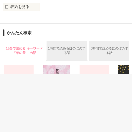
表紙を見る
作品を読む
止まっていたはずの二人の時間が、再び動き出す。

舞川雛子（26）は大手お菓子メーカー、三日月製菓コーポレー
再会から始まる、溺愛ラブ。

ションの企画戦略室で働いている。

また雛子には2年前から付き合いはじめ、半年前から同棲を始
2026.6.5～2026.7.25

かんたん検索
めた、同期で恋人の石垣守（26）がいるのだが、後輩の姫原由
羅（24）との浮気が発覚した上、いつのまにか元カノにされて
いた。

15分で読める キーワード
1時間で読めるほのぼのす
3時間で読めるほのぼのす
守と由羅から『便利屋雛子』と馬鹿にされ、一人こっそり泣い
「年の差」 の話
る話
る話
＊以前、公開していた話の改稿版です＊

ていた雛子に、企画戦略室の上司である雪瀬鷹哉（29）が
『──俺と結婚してくれないか』といきなりプロポーズをしてき
た上、同居まで提案してきて──？

鷹哉『宜しくな、俺の雛子』🦅

雛子『俺の……ひぃ、雛子？！！！』🐥

作品を読む
シゴデキで冷徹な上司が見せる素顔は、なぜか想像以上に甘く
て……🐥💓🦅

恋愛(学園)
恋愛(オフィスラブ)
恋愛(オフィスラブ)
恋愛(純愛)
卒業前の屋上、セ
世界くんの想い人
彼の襟元にキスマ
明日のキ
※表紙も作中使用の画像も全てフリー素材です。

ーラー服で先生
ーク。
※執筆期間2026.6.3〜7.20完結です。　

遊野煌／著
泉野あお
と……
詩なつ／著
※他サイトさんにて恋愛トレンド1位でした〜良かったら読ん