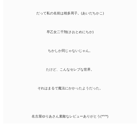
だって私の名前は相多周子。(あいだちかこ)
早乙女二千翔(さおとめにちか)
ちかしか同じゃないじゃん。
たけど、こんなセレブな世界。
それはまるで魔法にかかったようだった。
名古屋ゆりあさん素敵なレビューありがとう(*^^*)