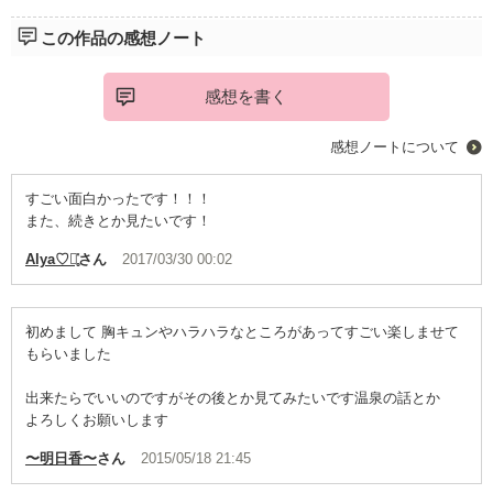
……じゃなくて
この作品の感想ノート
貧乏な生活から突然一変してセレブな生活に
感想を書く
シンデレラの運命は？
感想ノートについて
続きは本編へ
すごい面白かったです！！！
また、続きとか見たいです！
Alya♡ೄ̥̽︎
さん
2017/03/30 00:02
初めまして 胸キュンやハラハラなところがあってすごい楽しませて
もらいました
出来たらでいいのですがその後とか見てみたいです温泉の話とか
よろしくお願いします
〜明日香〜
さん
2015/05/18 21:45