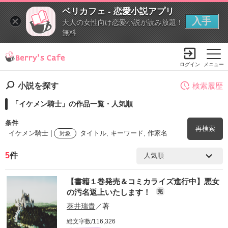
ベリカフェ - 恋愛小説アプリ
入手
大人の女性向け恋愛小説が読み放題！
無料
ログイン
メニュー
小説を探す
検索履歴
「イケメン騎士」の作品一覧・人気順
条件
再検索
イケメン騎士 |
タイトル, キーワード, 作家名
対象
5
件
検索ワード
【書籍１巻発売＆コミカライズ進行中】悪女
を含む
の汚名返上いたします！
完
葵井瑞貴
／著
を除く
総文字数/116,326