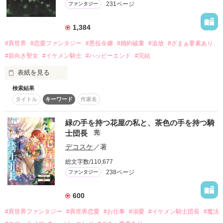
231ページ
ファンタジー
詳しく検索
検索対象
1,384
タイトル
キーワード
作家名
表紙コメント
#異世界
#恋愛ファンタジー
#悪役令嬢
#婚約破棄
#追放
#ざまぁ要素あり
#前向き聖女
#イケメン騎士
#ハッピーエンド
#完結
あらすじ
表紙を見る
ジャンル
検索結果
2025/10/15『悪女の汚名返上いたします！ １巻』

タイトル
キーワード
作家名
一二三書房 サーガフォレスト様より

全面改稿＆大幅加筆で書籍発売.*♡

感想
緑の手を持つ花屋の私と、茶色の手を持つ騎
（書籍は大幅に加筆改稿しましたので、

士団長
完
ステータス
全て
完結
更新中
こちらのWEBとは設定・内容が異なります）

デコスケ
／著
✼••┈┈┈┈┈┈┈┈┈┈┈┈••✼

作品の長さ
長編
中編
短編
総文字数/110,677
「泣き寝入りなんてしませんわだって私【悪女】ですもの」

238ページ
ファンタジー
作品の長さについて
悪女のレッテルを貼られた元聖女が

持ち前の才能と機転で苦難をはね除け

600
コンテスト
#異世界ファンタジー
#異世界恋愛
#お仕事
#溺愛
#イケメン騎士団長
#魔法
汚名返上と下剋上＜リベンジ＞を目指す

超短編！フェチから始まる溺愛コンテスト