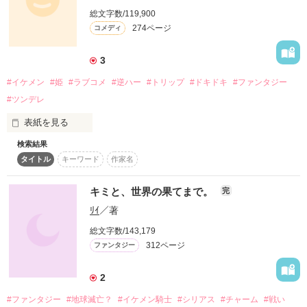
アンネリーエの隠されていた力が明かされる、

総文字数/119,900
異世界お仕事ファンタジーです。

274ページ
コメディ
3
有難いことにランキングに載せていただきました！

#イケメン
#姫
#ラブコメ
#逆ハー
#トリップ
#ドキドキ
#ファンタジー
お読み下さった皆様、本当に有難うございます！(*´艸｀*)

#ツンデレ
イイねやひとこと感想も感謝です！(人´∀｀)．☆．。．:*･ﾟ

表紙を見る
検索結果
なる様

いつかあたしを迎えに来てくれる。

嬉しいレビューを有難うございます！感謝です！( ´ ▽ ` )ノ
タイトル
キーワード
作家名
そう、あなたはあたしの運命の王子様。

キミと、世界の果てまで。
完
はやくあたしを迎えにきて！！

作品を読む
ﾘｲ
／著
あたし、ずっとあなたを待っていたのよ！！

総文字数/143,179
っていうか、ここはどこ？

312ページ
ファンタジー
え～っ！！

2
あたし、さらわれちゃったのぉ！！

#ファンタジー
#地球滅亡？
#イケメン騎士
#シリアス
#チャーム
#戦い