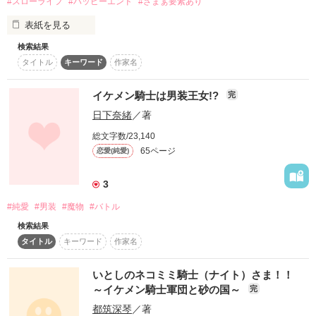
逆転ラブストーリー！
#スローライフ
#ハッピーエンド
#ざまぁ要素あり
スターツ出版小説投稿サイト合同企画「1話からの長編大
表紙を見る
賞」ベリーズカフェ会場
作品を読む
検索結果
〜花が良く育つので「緑の手」だと思っていたら

その他の条件
動画あり
コミックあり
タイトル
キーワード
作家名
どうやら「癒しの手」だったようです〜

王都の隅っこで両親から受け継いだ

イケメン騎士は男装王女!?
完
花屋「ブルーメ」を経営するアンネリーエ。

日下奈緒
／著
彼女のお店で売っている花は、

色鮮やかで花持ちが良いと評判だ。

総文字数/23,140
65ページ
恋愛(純愛)
自分で花を育て、売っているアンネリーエの店に、

ある日イケメンの騎士が現れる。

3
アンネリーエの作る花束を気に入ったイケメン騎士は、

一週間に一度花束を買いに来るようになって──？

#純愛
#男装
#魔物
#バトル
どうやらアンネリーエが育てている花は、

検索結果
普通の花と違うらしい。

タイトル
キーワード
作家名
いとしのネコミミ騎士（ナイト）さま！！
～イケメン騎士軍団と砂の国～
完
イケメン騎士が買っていく花束を切っ掛けに、

都筑深琴
／著