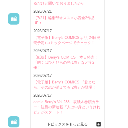
るだけと聞いておりましたが』
会場
2026/07/21
【7/21】編集部オススメ小説全2作品
UP！
2026/07/17
【電子版】Berry's COMICSは7月24日発
売予定♪コミックページでチェック！
2026/07/17
【紙版】Berry's COMICS 本日発売！
『紡ぐはひとひらの光 1巻』など全2
冊！
2026/07/17
【電子版】Berry's COMICS 『君とな
ら、その恋が消えても 2巻』が登場！
2026/07/17
comic Berry's Vol.238 表紙＆巻頭カラ
ー！注目の新連載『人は中身というけれ
ど』がスタート！
トピックスをもっと見る