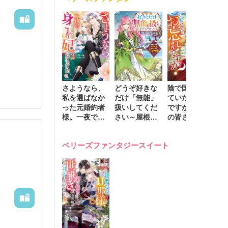
きます～
さようなら、
どうぞ好きな
陰で国を支え
転
私を選ばなか
だけ「無能」
ていたのは私
と
った元婚約者
扱いしてくだ
ですが、王家
っ
様。一夜で大
さい～屋根裏
の皆さんお忘
国
国君主の身ご
部屋の本の
れですか？～
に
もり妃になり
虫、実は国を
追放された隠
不
ベリーズファンタジースイート
ました２
動かす万能令
れ才女の辺境
保
嬢でした～
スローライフ
で
計画～
能
し