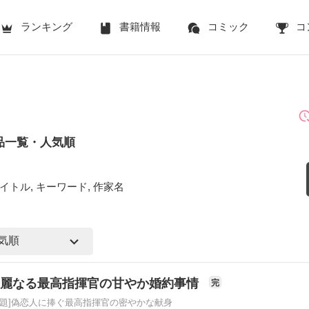
ランキング
書籍情報
コミック
コ
品一覧・人気順
イトル, キーワード, 作家名
華麗なる最高指揮官の甘やか婚約事情
完
原題]偽恋人に捧ぐ最高指揮官の密やかな献身