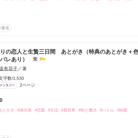
・・・

企画

完

　

作家名
」に出てくる

になります。

になったか、

・・・・
りの恋人と生贄三日間 あとがき（特典のあとがき＋
タバレあり）
完
坂有花子
／著
作品を読む
作品を読む
文字数/1,530
2ページ
ァンタジー
0
あとがき
#身分差
#恋愛
#主従
#異世界
#剣と魔法
#バトル
#純愛
すところ、ホラーゲームの例え、続きなどについて書いています