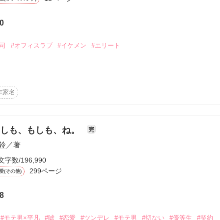
い

0
世界で、

るかしら？

上司
#オフィスラブ
#イケメン
#エリート
く、



作家名
だよ！」

のお話。

が

もしも、もしも、ね。
完


鈴
／著


だろうか。

文字数/196,990
、

299ページ
愛(その他)
ょう」

8
関係は……？



#モテ男×平凡
#嘘
#恋愛
#ツンデレ
#モテ男
#切ない
#優等生
#契約