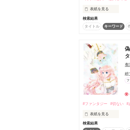
・・・・・・・・・・・
表紙を見る
※第1章は本家200万打
□■　補足　■□

SS「アンフェアな僕ら」
検索結果
なぜか。

全版になります。　　　
タイトル
キーワード
このお話は「光のもとで
20111113 執筆開始

「藤宮司」の両親のお話
本当になんでこんなこと
・・・・・・・・・・
分からないけど。

偽
有
総
フ
私は、

#ファンタジー
#切ない
#
学校１のモテ男の

表紙を見る
検索結果
イエスマン、結界を壊