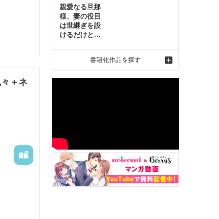
親愛なる旦那
様、妻の役目
は世継ぎを設
けるだけと聞
いておりまし
たが～虐げら
書籍化作品を探す
れ才女の幸せ
な結婚～2
色々＋ネ