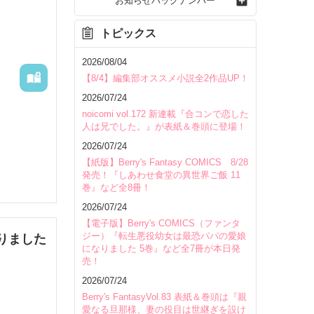
お知らせバックナンバー
トピックス
2026/08/04
【8/4】編集部オススメ小説全2作品UP！
2026/07/24
noicomi vol.172 新連載『合コンで恋した
人は兄でした。』が表紙＆巻頭に登場！
2026/07/24
【紙版】Berry's Fantasy COMICS 8/28
発売！『しあわせ食堂の異世界ご飯 11
巻』など全8冊！
2026/07/24
【電子版】Berry's COMICS（ファンタ
ジー）『転生悪役幼女は最恐パパの愛娘
りました
になりました 5巻』など全7冊が本日発
売！
いて
2026/07/24
Berry's FantasyVol.83 表紙＆巻頭は『親
愛なる旦那様、妻の役目は世継ぎを設け