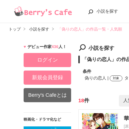
小説を探す
トップ
小説を探す
「偽りの恋人」の作品一覧・人気順
デビュー作家
436
人！
小説を探す
「偽りの恋人」の作
ログイン
条件
新規会員登録
偽りの恋人 |
タ
対象
Berry's Cafeとは
検索ワード
18
件
映画化・ドラマ化など
[