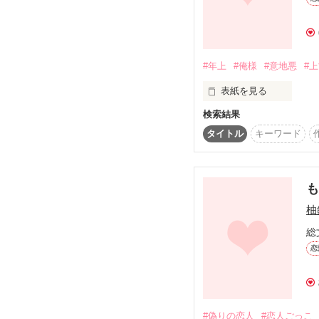
会社や家柄、

そんなものに左右されな
確かなもの。

私に与えられたこの狭い
私は見つけることができ
#年上
#俺様
#意地悪
#
見つけてもらうのではな
自分で見つけたい……。
表紙を見る
検索結果
＊　＊　＊

タイトル
キーワード
「その笑顔気持ち悪いん
恋を夢見る財閥のお嬢様
お見合い続きで胃の調子
優れなかったところ、

そんなことを言えたら、
偶然出逢った医師に

柚
突然の申し出をされる。
どれだけスッキリするの
総
「あなたの胃が治るまで
恋
私が交際相手になりまし
…課長相手に。

そこから始まった偽りの
イラスト：涼倉かのこ様
#偽りの恋人
#恋人ごっこ