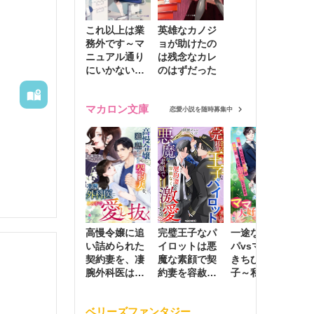
これ以上は業
英雄なカノジ
務外です～マ
ョが助けたの
ニュアル通り
は残念なカレ
にいかない彼
のはずだった
に無難な日々
を崩されて～
マカロン文庫
恋愛小説を随時募集中
高慢令嬢に追
完璧王子なパ
一途な社長パ
執
い詰められた
イロットは悪
パvsママ大好
士
契約妻を、凄
魔な素顔で契
きちびっこ息
偽
腕外科医はこ
約妻を容赦な
子～私を捨て
情
の手で愛し抜
く激愛する
たはずの元夫
堕
く
が息子に負け
ベリーズファンタジー
じと溺愛して