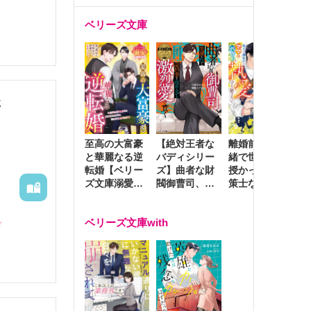
ベリーズ文庫
た
至高の大富豪
離婚前夜に内
冷
【絶対王者な
と華麗なる逆
緒で世継ぎを
や
バディシリー
転婚【ベリー
授かったら～
生
ズ】曲者な財
ズ文庫溺愛ア
策士な御曹司
を
閥御曹司、笑
ンソロジー】
はママとベビ
～
顔の圧で契約
ーを執愛で守
つ
妻を攻め立て
ベリーズ文庫with
り離さない～
様
激烈愛で貫く
ド
し