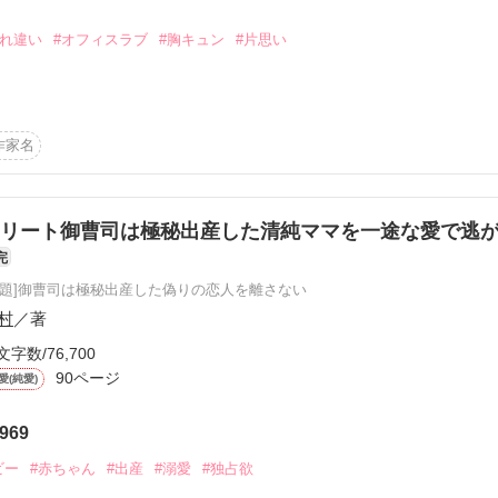
とわかっていても、

ちていく──。

すれ違い
#オフィスラブ
#胸キュン
#片思い
.29.9.3

化しました。応援して下さった皆様、ありがとうございました。

作家名
ーリーを収録しておりますので、是非ご覧下さい。

ーズ文庫として書籍化していただくことになりました。

＊＊＊＊

ます！

リート御曹司は極秘出産した清純ママを一途な愛で逃
有能な秘書である【香坂ハルカ】は、彼に心底信頼され、溺愛されている
完
読みとさせていただきますので、ご了承ください。

はまだ知らない。

原題]御曹司は極秘出産した偽りの恋人を離さない
村
／著
文字数/76,700
90ページ
愛(純愛)
作品を読む
作品を読む
969
ビー
#赤ちゃん
#出産
#溺愛
#独占欲