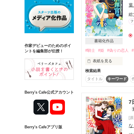
葉
総
詳しく検索
フ
検索対象
タイトル
キ
書籍化作品
作家デビューのためのポイ
#騎士
#姫
#偽りの恋人
ジャンル
ントを編集部が伝授！
表紙を見る
検索結果
【原題・偽恋人に捧ぐ最
タイトル
キーワード
ステータス
王宮の中でひっそりと暮
全て
完結
Berry's Cafe公式アカウント
姫・リルーナは、難病の
幻の薬を求めてひとり隣
7
作品の長さ
長編
中編
そこで出会ったのは、

漆黒の軍服に身を包み、
[
麗しい男・セイディーレ
な
Berry's Cafeアプリ版
コンテスト