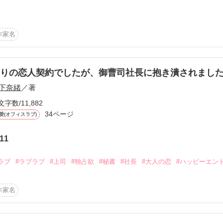
作家名
29）から

頼まれた

名映美（25）

りの恋人契約でしたが、御曹司社長に抱き潰されまし
下奈緒
／著
んなに強欲なんだなって」

文字数/11,882
34ページ
愛(オフィスラブ)
11
にしたいと思ってる」

ラブ
#ラブラブ
#上司
#独占欲
#秘書
#社長
#大人の恋
#ハッピーエン


作家名
ちがすれ違ったまま

赴任へ行ってしまう
