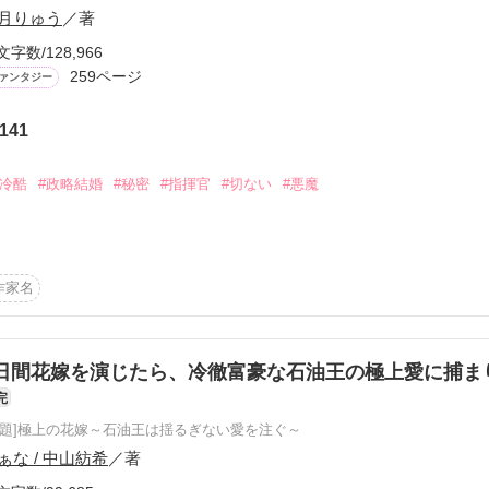
月りゅう
／著
文字数/128,966
259ページ
ァンタジー
141
ーワード
作家名
表紙コメント
あらすじ
#冷酷
#政略結婚
#秘密
#指揮官
#切ない
#悪魔
感想
高指揮官の密やかな献身】

作家名
らしていた

更新中
父を救うため、

国へ向かう。

日間花嫁を演じたら、冷徹富豪な石油王の極上愛に捕ま
完
短編
作品の長さにつ
圧倒的な存在感を放つ

原題]極上の花嫁～石油王は揺るぎない愛を注ぐ～
。

ぁな / 中山紡希
／著