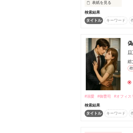
表紙を見る
検索結果
ある日突然

タイトル
キーワード
憧れの上司、白鳥清都（
偽恋人になってほしいと
ビアレストラン店長、森
偽
日
「自分でも驚いてる。こ
総
恋
甘く迫られて

「今、映美を自分のもの
#溺愛
#御曹司
#オフィス
検索結果
一夜をともにしたふたり
タイトル
キーワード
けれども、誤解から気持
清都は二年間のアメリカ