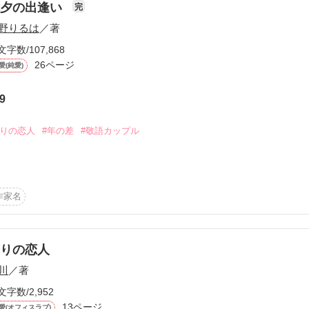
七夕の出逢い
完
野りるは
／著
らなんだってする」

文字数/107,868
26ページ
愛(純愛)
た清都が一変

9
メなんだ」

偽りの恋人
#年の差
#敬語カップル
していて…⁉

俺がどれほどきみに惚れてるのか、まだわからないのか？」

作家名


配欲強めな清都が

ような、

でのお話

りの恋人
から

川
／著
ような、

文字数/2,952
13ページ
作品を読む
愛(オフィスラブ)