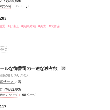
文字数/99,685
から始まる溺愛コンテスト
小娘が来るところではない。さっさと去れ」

96ページ
愛(その他)
説投稿サイト合同企画「1話からの長編大賞」ベリーズカフェ
283
の最高指揮官であり、

と呼ばれていた。

溺愛
#石油王
#契約結婚
#美女
#大富豪
コミックあり
思えたが……

愛を注がれて

作家名
人だ。

した。

」

の石油王
クールな御曹司の一途な独占欲
完
を守るため、

。

原題]秘書と偽りの恋人
雲ササメ
／著
作品を読む
.:。:.::.*゜:.。:..:*゜

文字数/52,805
98ページ
愛(オフィスラブ)
の恋人生活。

117