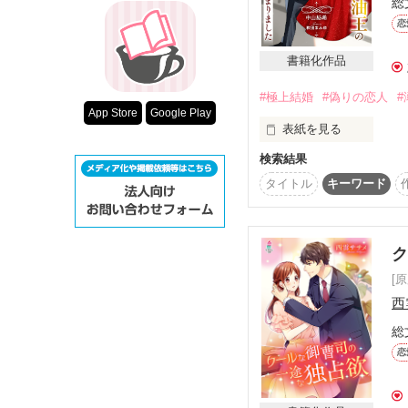
総
超短編！フェチ
「ここはお前のような
恋
スターツ出版小
書籍化作品
冷たい目をした彼は、国
その他の条件
人々からは“黒の騎士”
#極上結婚
#偽りの恋人
#
動画あり
App Store
Google Play
冷酷で、無慈悲で。

表紙を見る
愛を知らない男のように
検索結果
揺るぎないあなたからの
タイトル
キーワード
「今から、お前は俺の恋
私は極上の花嫁になりま
何があっても守ると誓う
ニューヨーク×大富豪
敵から狙われるリルーナ
偽の恋人を演じることに
[
西
:*゜..:。:.::.*゜:.。:..:*゜.
総
恋
危険に満ちた、かりそめ