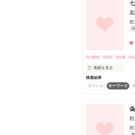
葉
「映美を取り戻すためな
総
恋
帰国すると、穏やかだっ
「俺は映美じゃなきゃダ
#お嬢様
#医師
#純愛
#
表紙を見る
横暴で強引な態度に豹変
検索結果
財閥のお嬢様なんて

いいことないわ。

「きみって人は……。
タイトル
キーワード
お見合いから始まる恋も
あるのかもしれない。

でも、私は――

恋愛初心者の映美と、支
道端に咲く花を見つける
家族としてともに歩むま
偽
河原にあるたくさんの石
村
特別なひとつを見つける
そんな恋をしたい。

総
恋