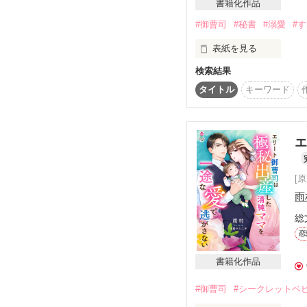
書籍化作品
決して本物にはならない
ふたりは抗えない恋に落
#御曹司
#秘書
#溺愛
#
表紙を見る
公開 H.29.5.28～　完結 H
検索結果
2018.06

マカロン文庫より書籍
タイトル
キーワード
【お知らせ】

書籍には本編後のスト
皆様のおかげで、ベリ
＊＊＊＊＊＊＊＊＊＊＊
本当にありがとうござい
エ
本部長【森下涼介】の
1月10日をもって試し
それはなぜなのか、彼女
[
雨
2017.08 完結
総
恋
書籍化作品
#御曹司
#シークレットベ