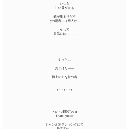
いつも
甘い香がする
蝶が集まりだす
その場所には華人が…
そして
首筋には………
やっと…
見つけた――
極上の血を持つ者
†･･･†･･･†
・ω・р150万pvｑ
Thank you☆
ジャンル別ランキングにて
最高①位に