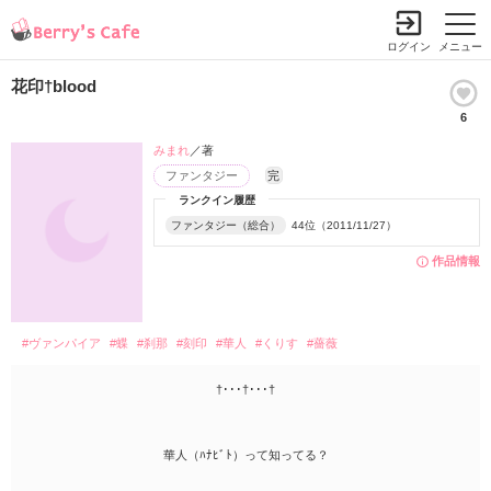
ログイン
メニュー
花印†blood
6
みまれ
／著
ファンタジー
完
ランクイン履歴
ファンタジー（総合）
44位（2011/11/27）
作品情報
#ヴァンパイア
#蝶
#刹那
#刻印
#華人
#くりす
#薔薇
†･･･†･･･†
華人（ﾊﾅﾋﾞﾄ）って知ってる？