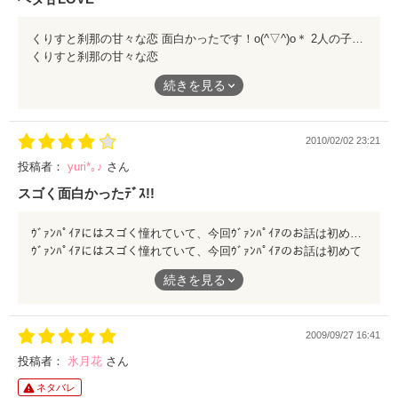
くりすと刹那の甘々な恋 面白かったです！o(^▽^)o＊ 2人の子供達もすごく 可愛いですね。
くりすと刹那の甘々な恋
面白かったです！o(^▽^)o＊
続きを見る
2人の子供達もすごく
2010/02/02 23:21
可愛いですね。
投稿者：
yuri*｡♪
さん
スゴく面白かったﾃﾞｽ!!
ｳﾞｧﾝﾊﾟｲｱにはスゴく憧れていて、今回ｳﾞｧﾝﾊﾟｲｱのお話は初めて読んだんですけど、スゴく楽しめました(*^_^*)
ｳﾞｧﾝﾊﾟｲｱにはスゴく憧れていて、今回ｳﾞｧﾝﾊﾟｲｱのお話は初めて
読んだんですけど、スゴく楽しめました(*^_^*)
続きを見る
2009/09/27 16:41
投稿者：
氷月花
さん
ネタバレ