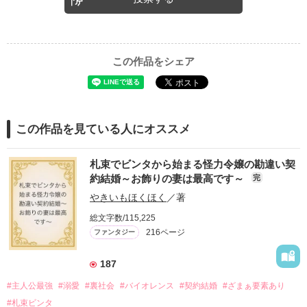
この作品をシェア
この作品を見ている人にオススメ
札束でビンタから始まる怪力令嬢の勘違い契
約結婚～お飾りの妻は最高です～
完
やきいもほくほく
／著
総文字数/115,225
216ページ
ファンタジー
187
#主人公最強
#溺愛
#裏社会
#バイオレンス
#契約結婚
#ざまぁ要素あり
#札束ビンタ