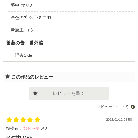
夢中‐マリカ‐
金色のｳﾞｧﾝﾊﾟｲｱ‐白羽‐
新魔王-コウ-
薔薇の蕾―番外編―
┗理杏Side
この作品のレビュー
レビューを書く
レビューについて
2013/01/12 08:50
投稿者：
如月亜夢
さん
ベタ甘LOVE