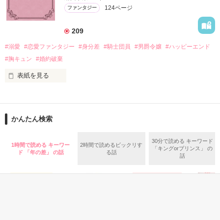
＊この世界のお金はお札にさせてください。

124ページ
ファンタジー
バンジーした侯爵令嬢の先にいたのは

＊なろう、カクヨム、アルファポリス掲載中
甘いマスクの公爵様の頭上でした

209
「ど、どいてぇぇぇえ！！！！！」

#溺愛
#恋愛ファンタジー
#身分差
#騎士団員
#男爵令嬢
#ハッピーエンド
作品を読む
「…は？」

#胸キュン
#婚約破棄
表紙を見る
そんな最悪の出会いを果たした二人

目が覚めたら、自分の隣に知らない男が眠っていた。

かんたん検索
リリィ・ロゼッタ侯爵令嬢

朝の鍛錬が迫っていて置いていったが……

ふんわりとした淡いピンクの髪に澄んだ水色の瞳

鍛錬後の業務中に遭遇、彼はあの近衛騎士団長だと判明した。

30分で読める キーワード
1時間で読める キーワー
2時間で読めるビックリす
透き通るほど白い肌と華奢の手足

「キングorプリンス」 の
ド 「年の差」 の話
る話
話
お人形のように可愛いらしい見た目とは裏腹に

残念なほどに自由でお気楽なお転婆令嬢

「あの、本当に、何でもしますのでクビだけは……」

「そうだな……黙ってはおいてやろう。だが、何でもするとい
ギル・レイヴン公爵

う言葉は言わないほうがいい」

サラサラとした綺麗な黒髪に綺麗な青色の瞳
