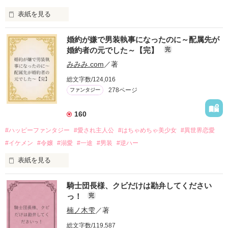
表紙を見る
かつては英雄と呼ばれた父は事業で失敗ばかり。

婚約が嫌で男装執事になったのに～配属先が
そのせいで極貧生活を送るオリヴィア・ディルムーンは、母が
婚約者の元でした～【完】
完
倒れたことをきっかけに娼婦になり稼ごうと屋敷を飛び出し
た。

みみみ.com
／著
娼館（たぶん）の店主は札束でビンタしてくる謎の男。

総文字数/124,016
金と引き換えに雇われたと思いきや……契約結婚だった！？

278ページ
ファンタジー
裏社会を牛耳るロベールは仮面をつけており、謎が多いが幸せ
な結婚生活を満喫中。

そこでロベールを慕うアリスに一方的に敵視され、嫌がらせを
160
受けるもオリヴィアには効果なし。

#ハッピーファンタジー
#愛され主人公
#はちゃめちゃ美少女
#異世界恋愛
勘違いから始まる初夜騒動に危険ばかりの血まみれ新婚生活。

#イケメン
#令嬢
#溺愛
#一途
#男装
#逆ハー
次第にロベールはオリヴィアを気にかけるように……？

表紙を見る
「この金が欲しければ、俺の言うことに従え」

「──はい、喜んで！」

騎士団長様、クビだけは勘弁してください
出会いは最悪、結婚生活は最高……？

＼異世界ラブコメ×ハッピーファンタジー／

っ！
完
愛を知らない公爵と天然怪力令嬢の溺愛バイオレンスラブコメ
ディです。

楠ノ木雫
／著
「いやっほぉぉおお〜い！！！！」

総文字数/119,587