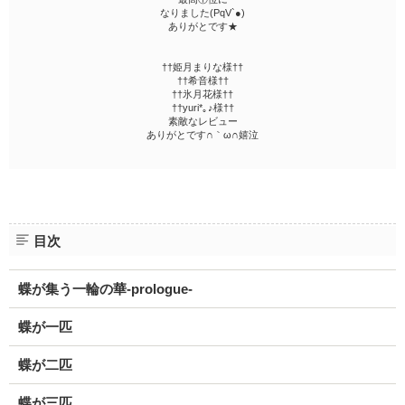
なりました(PqV`●)
ありがとです★
††姫月まりな様††
††希音様††
††氷月花様††
††yuri*｡♪様††
素敵なレビュー
ありがとです∩｀ω∩嬉泣
目次
蝶が集う一輪の華-prologue-
蝶が一匹
蝶が二匹
蝶が三匹