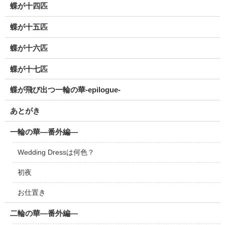
蝶が十四匹
蝶が十五匹
蝶が十六匹
蝶が十七匹
蝶が飛び出つ一輪の華-epilogue-
あとがき
一輪の華―番外編―
Wedding Dressは何色？
初夜
お仕置き
二輪の華―番外編―