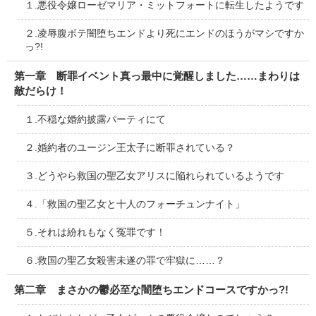
１.悪役令嬢ローゼマリア・ミットフォートに転生したようです
２.凌辱腹ボテ闇堕ちエンドより死にエンドのほうがマシですか
っ?!
第一章 断罪イベント真っ最中に覚醒しました……まわりは
敵だらけ！
１.不穏な婚約披露パーティにて
２.婚約者のユージン王太子に断罪されている？
３.どうやら救国の聖乙女アリスに陥れられているようです
４.「救国の聖乙女と十人のフォーチュンナイト」
５.それは紛れもなく冤罪です！
６.救国の聖乙女殺害未遂の罪で牢獄に……？
第二章 まさかの鬱必至な闇堕ちエンドコースですかっ?!