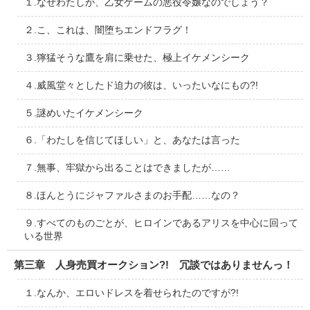
１.なぜわたしが、乙女ゲームの悪役令嬢なのでしょう？
２.こ、これは、闇堕ちエンドフラグ！
３.獰猛そうな鷹を肩に乗せた、極上イケメンシーク
４.威風堂々としたド迫力の彼は、いったいなにもの?!
５.謎めいたイケメンシーク
６.「わたしを信じてほしい」と、あなたは言った
７.無事、牢獄から出ることはできましたが……
８.ほんとうにジャファルさまのお手配……なの？
９.すべてのものごとが、ヒロインであるアリスを中心に回って
いる世界
第三章 人身売買オークション?! 冗談ではありませんっ！
１.なんか、エロいドレスを着せられたのですが?!