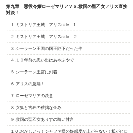
第九章 悪役令嬢ローゼマリアＶＳ.救国の聖乙女アリス直接
対決！
１.ミストリア王城 アリスside 1
２.ミストリア王城 アリスside ２
３.シーラーン王国の国王陛下だった件
４.１０年前の思い出はあやふやで
５.シーラーン王宮に到着
６.アリスの急襲！
７.ローゼマリアの決意
８.女狐と古狸の稚拙な企み
９.救国の聖乙女ありすの醜い甘言
１０.おかしいっ！ジャファ様の好感度が上がらない！私がヒロ