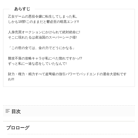
あらすじ
乙女ゲームの悪役令嬢に転生してしまった私。
しかも18禁!このままだと鬱必至の暗黒エンド!!
人身売買オークションにかけられて絶対絶命に!
そこに現れたるは産油国のスーパーシーク様!
「この世の全ては、金の力でどうにかなる」
難攻不落の攻略キャラが私にベた惚れですかっ!?
ずっと私に一途な恋をしていたなんて!
財力・権力・精力すべて超弩級の強引パワーでバッドエンドの運命大逆転です
わ!!!
目次
プロローグ