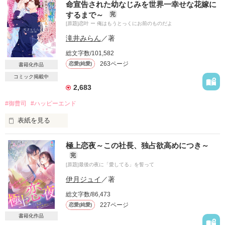
命宣告された幼なじみを世界一幸せな花嫁に
するまで～
完
[原題]恋叶 ー 俺はもうとっくにお前のものだよ
滝井みらん
／著
総文字数/101,582
263ページ
恋愛(純愛)
書籍化作品
コミック掲載中
2,683
#御曹司
#ハッピーエンド
表紙を見る
極上恋夜～この社長、独占欲高めにつき～
☆佐々木 璃子（ささき りこ）

完
二十二歳。大学生（？）

[原題]最後の夜に「愛してる」を誓って
×

伊月ジュイ
／著
総文字数/86,473
☆八神  匡（やがみ たすく）

227ページ
恋愛(純愛)
二十八歳。御曹司。璃子の幼馴染。

書籍化作品