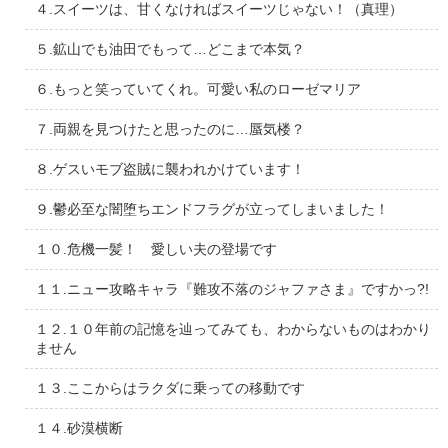
４.スイーツは、甘くなければスイーツじゃない！（真理）
５.鉱山でも油田でもって…どこまで本気？
６.もっと笑っていてくれ。可愛い私のローゼマリア
７.両親を見つけたと思ったのに…蜃気楼？
８.ゲスいモブ盗賊に襲われかけています！
９.鬱必至な闇堕ちエンドフラグが立ってしまいました！
１０.危機一髪！ 愛しい夫の登場です
１１.ニュー攻略キャラ『難攻不落のジャファさま』ですかっ?!
１２.１０年前の記憶を辿ってみても、わからないものはわかり
ません
１３.ここからはラクダに乗っての移動です
１４.砂漠横断