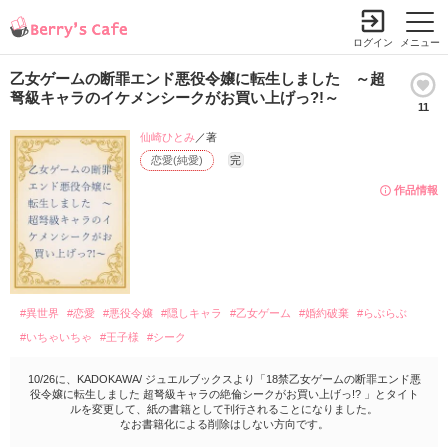
ログイン
メニュー
乙女ゲームの断罪エンド悪役令嬢に転生しました ～超
弩級キャラのイケメンシークがお買い上げっ?!～
11
仙崎ひとみ
／著
恋愛(純愛)
完
作品情報
#異世界
#恋愛
#悪役令嬢
#隠しキャラ
#乙女ゲーム
#婚約破棄
#らぶらぶ
#いちゃいちゃ
#王子様
#シーク
10/26に、KADOKAWA/ ジュエルブックスより「18禁乙女ゲームの断罪エンド悪
役令嬢に転生しました 超弩級キャラの絶倫シークがお買い上げっ!? 」とタイト
ルを変更して、紙の書籍として刊行されることになりました。
なお書籍化による削除はしない方向です。