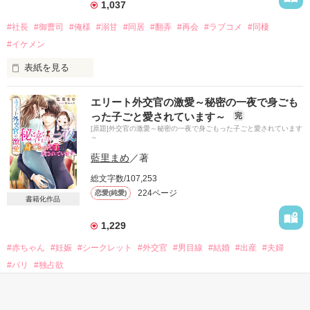
1,037
余命宣告された私の最後の願いは、

ずっと片想いしてきた幼馴染と

#社長
#御曹司
#俺様
#溺甘
#同居
#翻弄
#再会
#ラブコメ
#同棲
残りの時間を一緒に過ごすことでしたーー。

#イケメン
璃子:

表紙を見る
ねえ、匡。

もう少しだけ、そばにいさせてね。

憧れという名の恋に堕ち、想いをひた隠すこと五年

エリート外交官の激愛～秘密の一夜で身ごも
お願い。

った子ごと愛されています～
完
彼と過ごす最後の夜

[原題]外交官の激愛～秘密の一夜で身ごもった子ごと愛されています
匡:

意を決した私に、応えてくれた彼

～
お前は長生きして、

藍里まめ
／著
一生俺のそばにいるんだよ。

あやまちの一夜に「愛してる」の言いわけを添えたら、それは
〝約束〟になりますか？

総文字数/107,253
璃子と匡の奇跡のラブストーリー。

224ページ
恋愛(純愛)
開幕です。

書籍化作品
営業部の地味社員

☆素敵なレビューどうもありがとう

咲島三花（さきしまみか）　28歳

1,229
ございました❤❤❤

×

#赤ちゃん
#妊娠
#シークレット
#外交官
#男目線
#結婚
#出産
#夫婦
とっても励みになります(*^^*)

元上司　⇒　社長

神崎京吾（かんざきけいご）　31歳

#パリ
#独占欲
表紙を見る
※2020.4月完結
――半年経ったら迎えにくる。それまで、俺を待っていられる