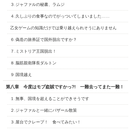
３.ジャファルの秘書、ラムジ
４.久しぶりの食事なのでがっついてしまいました……
乙女ゲームの知識だけでは乗り越えられそうにありません
６.偽造の旅券証で国外脱出ですか？
７.ミストリア王国脱出！
８.脳筋親衛隊長ダルトン
９.国境越え
第八章 今度はモブ盗賊ですかっ?! 一難去ってまた一難！
１.無事、国境を超えることができそうです
２.ジャファルと一緒にバザール散策
３.屋台でクレープ！ 食べてみたい！