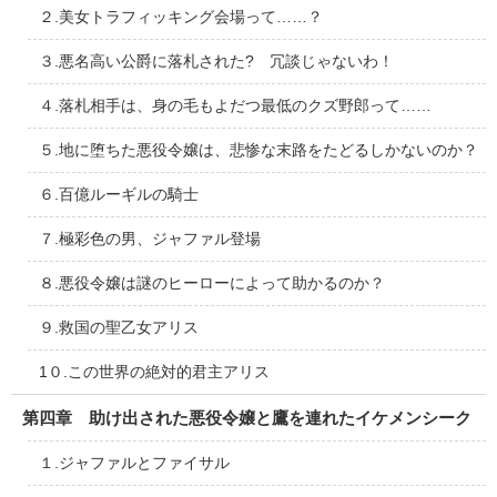
２.美女トラフィッキング会場って……？
３.悪名高い公爵に落札された? 冗談じゃないわ！
４.落札相手は、身の毛もよだつ最低のクズ野郎って……
５.地に堕ちた悪役令嬢は、悲惨な末路をたどるしかないのか？
６.百億ルーギルの騎士
７.極彩色の男、ジャファル登場
８.悪役令嬢は謎のヒーローによって助かるのか？
９.救国の聖乙女アリス
1０.この世界の絶対的君主アリス
第四章 助け出された悪役令嬢と鷹を連れたイケメンシーク
１.ジャファルとファイサル