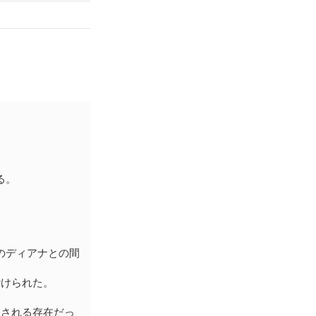
る。
のディアナとの間
けられた。
される存在だっ