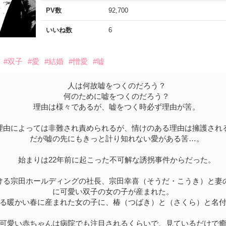
PV数
92,700
いいね数
6
#双子
#愛
#結婚
#憎愛
#嘘
人は何故嘘をつくのだろう？
何のために嘘をつくのだろう？
理由は様々であるが、嘘をつく時必ず理由が筈。
由によっては非難され責められるが、情けのある理由は擁護され
だが嘘の先にもきっと計り知れない愛がある筈…。
始まりは22年前に起こった不可解な誘拐事件からだった。
る宗田ホールディングの社長、宗田幸喜（そうだ・こうき）と妻
に可愛い双子の女の子が産まれた。
る暖かい春に産まれた女の子に、椿（つばき）と（さくら）と名付
可愛い赤ちゃんは病院でも注目されるくらいで、見ているだけで癒