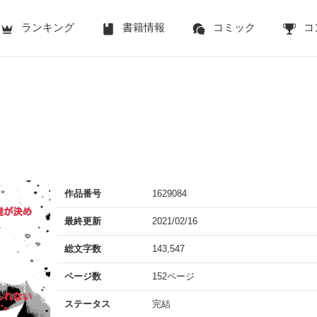
ランキング
書籍情報
コミック
コ
作品番号
1629084
最終更新
2021/02/16
総文字数
143,547
ページ数
152ページ
ステータス
完結