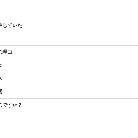
信じていた
の理由
よ
人
愛…
のですか？