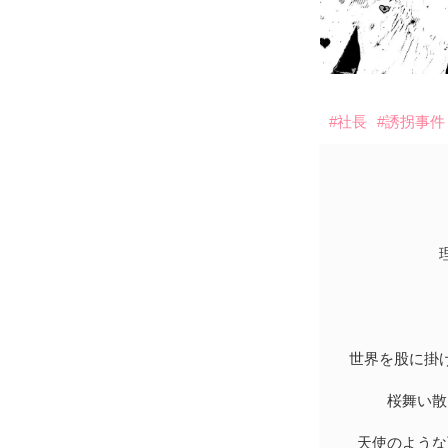
#社長
#誘拐事件
理
世界を股に掛け
桜舞い散
天使のような