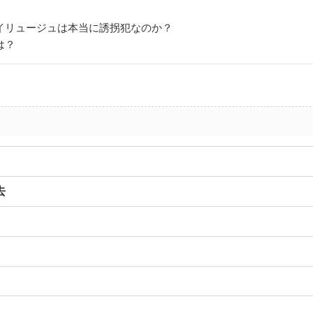
リュージュは本当に誘拐犯なのか？
は？
去