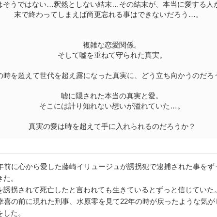
そうではない…釈然としない結末…その結末が、本当に愛する人
末で終わってしまえば尚更忘れる事はできないだろう…。
複雑な恋愛関係。
そして嘘を重ねて守られた真実。
の時を超えて世代を超え露になった真実に、どう立ち向かうのだろ
嘘に隠された本当の真実と愛。
そこには計り知れない想いが溢れていた…。
真実の愛は時を超えて手に入れられるのだろうか？
年前に心から愛した藤崎イリュージュが誘拐犯で逮捕された事をず
きた。
誘拐されて死亡したと言われても生きているとずっと信じていた
幸喜の前に現れた刑事、水原零を見て22年の時が戻ったような気が
をした。