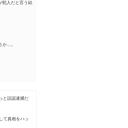
が犯人だと言う結
うか…。
っと誤認逮捕だ
。
して真相をハッ