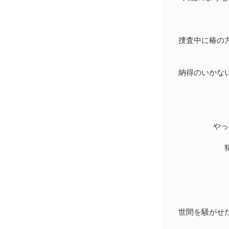
捜査中に椿の方
納得のいかない
やっ
犯
世間を騒がせた