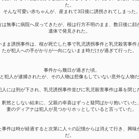
た。
そんな可愛い赤ちゃんが、産まれて3日後に誘拐されてしまった
は無事に病院へ戻ってきたが、桜は行方不明のまま、数日後に顔
遺体で発見された。
まま誘拐事件は、桜が死亡した事で乳児誘拐事件と乳児殺害事件
たが犯人への手がかりが一向にないまま時だけが過ぎて行った。
事件から幾日が過ぎた頃。
と犯人が逮捕されたが、その人物は想像もしていない意外な人物だ
人には刑が下され、乳児誘拐事件並びに乳児殺害事件は幕を閉じ
釈然としない結末に、父親の幸喜はずっと疑問ばかり抱いていた
妻のディアナは犯人が見つかりホッとしていると言っていた。
事件は時が経過すると次第に人々の記憶からは消えて行き、興味
だ。