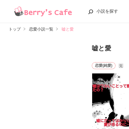
小説を探す
トップ
恋愛小説一覧
嘘と愛
嘘と愛
恋愛(純愛)
完