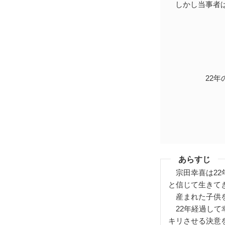
しかし当事者は
22年
あらすじ
宗田幸喜は22
と信じて生きて
産まれた子供を
22年経過して
キリさせる決意