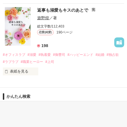
『責任をとる、結婚しよう』と真っ直ぐに告げてきた。

　おかしな噂を流されて前の職場でうまくいかなかった梅田美
戸惑う美桜とは裏腹に、好きという気持ちを隠すことなく

返事も溺愛もキスのあとで
完
桜は、海外で傷心旅行をしていたところ、日本人美青年と出会
甘やかしてくる。

い、酒の勢いもあり一夜限りの関係となる。

遊野煌
／著
　帰国後、美桜は新しい職場でワンナイトした美青年と再会。
そんなある日、哲平は美桜がストーカー被害に

総文字数/112,403
なんと彼の正体は、とある財閥御曹司にも関わらず、一族を離
遭っていることを知る。

190ページ
恋愛(純愛)
れて起業した新進気鋭の実業家、社内でも冷徹だと評判な社長
美桜を守るため、哲平は同居を提案してきて――。

――御影恭司その人だったのだ――！

　なぜか恭司から飼い猫の世話係を命じられた美桜は、猫の世
198
話を口実にしばしば呼び出された上、二人はいわゆる身体だけ
夏木美桜(なつきみお)

#オフィスラブ
#溺愛
#執着愛
#御曹司
#ハッピーエンド
#結婚
#独占欲
✕

#ラブラブ
#職業ヒーロー
#上司
鳴海哲平 (なるみてっぺい)

表紙を見る
作品を読む
止まっていたはずの二人の時間が、再び動き出す。

舞川雛子（26）は大手お菓子メーカー、三日月製菓コーポレー
再会から始まる、溺愛ラブ。

ションの企画戦略室で働いている。

また雛子には2年前から付き合いはじめ、半年前から同棲を始
2026.6.5～2026.7.25

かんたん検索
めた、同期で恋人の石垣守（26）がいるのだが、後輩の姫原由
羅（24）との浮気が発覚した上、いつのまにか元カノにされて
いた。

15分で読める キーワード
3時間で読める キーワー
20代女性向けの キーワー
守と由羅から『便利屋雛子』と馬鹿にされ、一人こっそり泣い
「結婚」 の話
ド 「クール男子」 の話
ド 「結婚」 の話
＊以前、公開していた話の改稿版です＊

ていた雛子に、企画戦略室の上司である雪瀬鷹哉（29）が
『──俺と結婚してくれないか』といきなりプロポーズをしてき