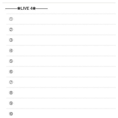
―――❀LIVE 4❀―――
①
②
③
④
⑤
⑥
⑦
⑧
⑨
⑩