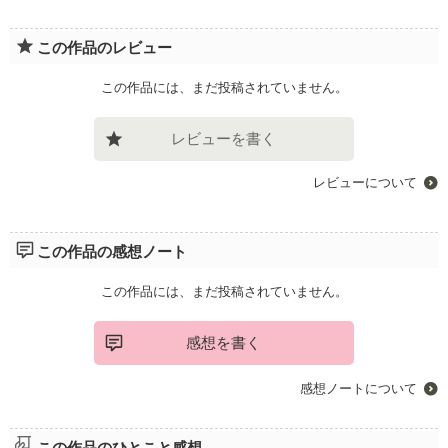
この作品のレビュー
この作品には、まだ投稿されていません。
レビューを書く
レビューについて
この作品の感想ノート
この作品には、まだ投稿されていません。
感想を書く
感想ノートについて
この作品のひとこと感想