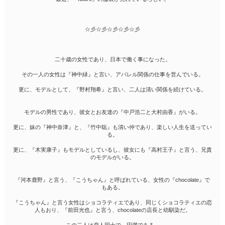
☆彡☆彡☆彡☆彡☆彡
二十歳の女性であり、日本で働く事になった。
その一人の女性は『神中緑』と言い、アパレル関係の仕事を営んでいる。
更に、モデルとして、『野村翔希』と言い、二人は清い関係を続けている。
モデルの男性であり、彼女とお友達の『中戸浩二と大村由香』がいる。
更に、妹の『神中奈津』と、『竹中聡』も清い仲であり、楽しい人生を送ってい
る。
更に、『木実康子』もモデルとしているし、彼女にも『高村王子』と言う、兄貴
のモデルがいる。
『河本鹿野』と言う、『こうちゃん』と呼ばれている、女性の『chocolate』で
もある。
『こうちゃん』と言う女性はショコラティエであり、同じくショコラティエの恋
人もおり、『前田光也』と言う、chocolateの店長と幼馴染だ。