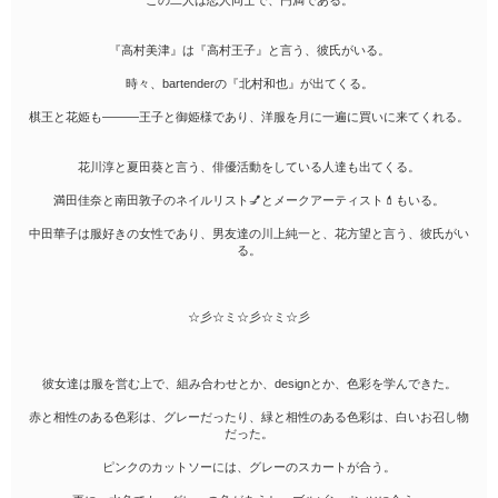
この二人は恋人同士で、円満である。
『高村美津』は『高村王子』と言う、彼氏がいる。
時々、bartenderの『北村和也』が出てくる。
棋王と花姫も―――王子と御姫様であり、洋服を月に一遍に買いに来てくれる。
花川淳と夏田葵と言う、俳優活動をしている人達も出てくる。
満田佳奈と南田敦子のネイルリスト💅とメークアーティスト💄もいる。
中田華子は服好きの女性であり、男友達の川上純一と、花方望と言う、彼氏がい
る。
☆彡☆ミ☆彡☆ミ☆彡
彼女達は服を営む上で、組み合わせとか、designとか、色彩を学んできた。
赤と相性のある色彩は、グレーだったり、緑と相性のある色彩は、白いお召し物
だった。
ピンクのカットソーには、グレーのスカートが合う。