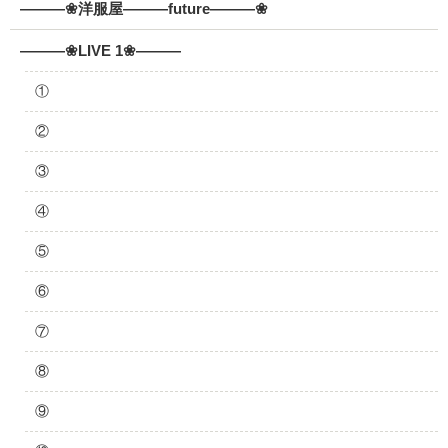
―――❀洋服屋―――future―――❀
―――❀LIVE 1❀―――
①
②
③
④
⑤
⑥
⑦
⑧
⑨