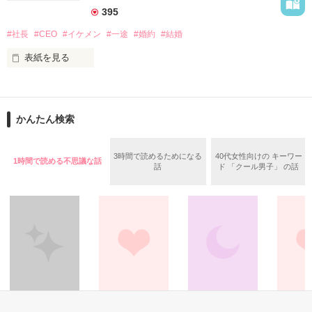
395
想い人といきなり婚約&同棲

ようやく結ばれたのも束の間

不破咲花（ふわさいか）27歳

#社長
#CEO
#イケメン
#一途
#婚約
#結婚
ある重大な秘密が明らかになり……

表紙を見る
×

2021年10月1日完結公開

桂木宗介　3０歳　

建設会社副社長

学生時代に起業し、成功をつかみとった若きIT社長。婚約者を
榛名佑（はるなたすく）29歳

溺愛している。

かんたん検索
『どんな手を使ってでも、君が欲しい』

運命のいたずら？

作品を読む
はたまた必然？

3時間で読めるためになる
40代女性向けの キーワー
1時間で読める不思議な話
話
ド 「クール男子」 の話
　　　　　✕

ねえ、私のこと花嫁にしてくれますか？

二ノ宮紅　2５歳

かつては老舗料亭のご令嬢だったが、不幸な事件により会社は
＊＊＊＊＊

倒産。現在は市役所勤務の真面目な一般市民。

2020.6.1〜2020.6.8

『もう自由になっていいよ、宗くん』

絶対に婚約履行したい彼と、なんとか婚約破棄したい彼女のじ
その他
恋愛(その他)
ファンタジー
恋愛(その他
作品を読む
れ甘♡シンデレラストーリーです。
