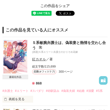
この作品をシェア
この作品を見ている人にオススメ
Ｓ系敏腕弁護士は、偽装妻と熱情を交わし合
う
完
[原題]Ｓ系エリート弁護士のかりそめ花嫁
紅カオル
／著
総文字数/115,699
300ページ
恋愛(オフィスラブ)
書籍化作品
868
#弁護士
#エリート
#スパダリ
#幼馴染み
#偽装夫婦
#結婚
#溺愛
#S系
表紙を見る