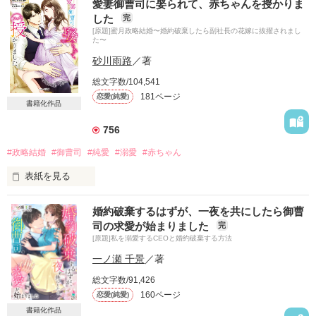
愛妻御曹司に娶られて、赤ちゃんを授かりま
幼い頃から募った恋心は

した
完
ずっと平行線

[原題]蜜月政略結婚〜婚約破棄したら副社長の花嫁に抜擢されまし
交わることなどないと思っていた

た〜
砂川雨路
／著
ニセモノ夫婦を演じるチャンスに恵まれ

止まっていた恋が動きだす

総文字数/104,541
181ページ
恋愛(純愛)
書籍化作品
＊＊＊＊＊＊＊

756
年上幼馴染みに恋する

#政略結婚
#御曹司
#純愛
#溺愛
#赤ちゃん
若槻　菜乃花　24歳

表紙を見る
×

大好きな人には婚約者がいる

S系エリート弁護士

婚約破棄するはずが、一夜を共にしたら御曹
京極　朋久　32歳

司の求愛が始まりました
完
それでもあなたのことが好き

[原題]私を溺愛するCEOと婚約破棄する方法
＊＊＊＊＊＊＊

叶わなくてもいい

一ノ瀬 千景
／著
想うだけでいい

総文字数/91,426
「菜乃に意地悪していいのは俺だけ。

160ページ
恋愛(純愛)
……と思っていたんだけど

菜乃って呼んでいいのも俺だけだ」

書籍化作品