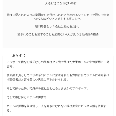
ーー人を好きになれない玲音
神様に愛された人々の楽園から名付けられたと言われるシャンゼリゼ通りで出会
った2人はビジネス婚をする事にした。
咲羽玲音という会社に勤めるだけ。
愛されることも愛することも必要ない2人が見つける結婚の物語
あらすじ
アラサーで職なし彼氏なしの美音はダメ元で受けた大手ホテルの中途採用に一発
合格。
覆面調査員としてパリの系列ホテルに派遣されるも方向音痴でホテルに辿り着け
ず関係者だと言う美しい男性に声をかけられる。
そして酔った勢いで身体を重ね合わせるとまさかのプロポーズ。
そして彼は何とホテルの御曹司！
ホテルの採用を取り消し、人を好きになれない彼は美音にビジネス婚を依頼す
る。