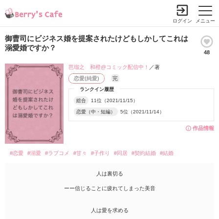
ログイン
メニュー
御曹司にビジネス婚を提案されたけどもしかしてこれは
溺愛婚ですか？
48
芭瑠之 和橙@コミック配信中！
／著
恋愛(純愛)
完
ランクイン履歴
総合
11位（2021/11/15）
恋愛（中・短編）
5位（2021/11/14）
作品情報
#恋愛
#溺愛
#ラブコメ
#甘々
#子作り
#同居
#契約結婚
#結婚
人は裏切る
ーー信じることに疲れてしまった美音
人は愛を求める