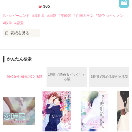
朦朧とする意識の中、最後に見えたのはオズワルドがリディア
しかし逃亡しようとしたフランソワーズの前に現れたのは隣
365
の名前を叫びながら控室に飛び込んでくる姿だった…。

国、フェーブル王国の王太子ステファンだった。

彼はある事情からフランソワーズの『聖女』としての力を欲し
#ハッピーエンド
#異世界
#溺愛
#年齢差
#亡国の王女
#皇帝
#イケメン
そして、目が覚めると、リディアはオズワルドと半年前に時間
ていた。

#政争
#恋愛
が戻っていた。

フェーブル王国で、国を救った救世主として持ち上げられ、ス
レオンとの婚約を避ける為に、オズワルドの提案で婚約するこ
テファンから溺愛されるフランソワーズは幸せな日々を過ご
表紙を見る
とになり、二人の日常が始まる。

す。

一方、フランソワーズを追い出したシュバリタイア王国は破滅
亡国の「たらいまわし王女」ことチカ・シャウマンは、諸国を
へと向かう──。　

たらいまわしにされた挙句に二十五歳年長の「獅子帝」へ嫁が
ねばならなかった。新しい夫には、チカよりも年長の双子の息
かんたん検索
子たちと年長の嫁たちがいる。超大国を支配する「獅子帝」と
【他サイトにも掲載中】
その息子夫婦たちの怖ろしい噂ばかりを耳にしたチカは、すべ
てを諦め「獅子帝」に嫁いだ。しかし、彼女を待っていたの
作品を読む
1時間で読めるビックリす
40代女性向けの泣ける話
1時間で読める夢がある話
は……。「チカ、笑顔が素敵すぎる。そんなおまえを愛してい
る話
る」「義母上、お守りします」「お義母様、可愛らしすぎま
作品を読む
す」熱烈な歓迎、そして超がつくほどの溺愛だった。「え、私
ってちんちくりんの『メガネザル』よ。しかも、何の利用価値
もないのに何かの間違いか人違いじゃないの？　大丈夫なのか
しら」自分に自信がなく幸せと縁のなかったチカは、戸惑いな
がらも武闘派夫と息子やその嫁たちの愛とやさしさに包まれ
る。その愛に応える為に自分を変えようとするチカを待ってい
たのは、「獅子帝」をモノにしたい貴族令嬢たちや彼の政敵た
ちだった。
