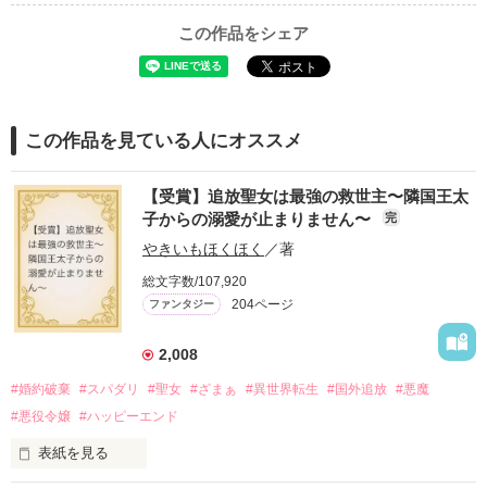
この作品をシェア
この作品を見ている人にオススメ
【受賞】追放聖女は最強の救世主〜隣国王太
子からの溺愛が止まりません〜
完
やきいもほくほく
／著
総文字数/107,920
204ページ
ファンタジー
2,008
#婚約破棄
#スパダリ
#聖女
#ざまぁ
#異世界転生
#国外追放
#悪魔
#悪役令嬢
#ハッピーエンド
表紙を見る