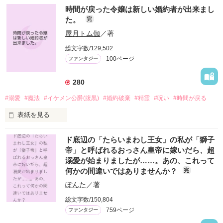
○●○●○●○● ○●○●○●○●

時間が戻った令嬢は新しい婚約者が出来まし
第5回 一二三書房 WEB小説大賞

た。
完
期間中受賞をいただきました。

ありがとうございますヽ(´▽｀)/

屋月トム伽
／著
総文字数/129,502
２０２５.０２.１５　書籍発売中です！

100ページ
ファンタジー
○●○●○●○●○●○●○●○●

「フランソワーズ・ベルナール、貴様との婚約は破棄させても
280
らう」

パーティーの場で、シュバリタイア王国の王太子……セドリッ
#溺愛
#魔法
#イケメン公爵(腹黒)
#婚約破棄
#精霊
#呪い
#時間が戻る
ク・ノル・シュバリタイアの声が響く。

表紙を見る
その隣にはフランソワーズの義理の妹、マドレーヌが立ってい
た。

リディア・ウォード侯爵令嬢19歳は、この国の第２王子である
（さて……ここまでは物語通りかしら）

ド底辺の「たらいまわし王女」の私が「獅子
レオンハルト・グラディオと婚約していた。

フランソワーズ・ベルナールは前世で読んだ小説の悪役令嬢だ
帝」と呼ばれるおっさん皇帝に嫁いだら、超
レオンの誕生日パーティーで、リディアはエスコートなしで行
った。

溺愛が始まりましたが……。あの、これって
くと、婚約者のレオンとアリシア男爵令嬢との仲睦まじい姿を
そして『聖女』として悪魔の宝玉を抑えて国を守っていたのだ
何かの間違いではありませんか？
完
見せつけられた。

が……。

一人壁の花になっていると、レオンの兄のアレクの友人オズワ
（これですべてが思い通りに終わると思っているんでしょう
ぽんた
／著
ルドと知り合う。

が……甘いのよ）

総文字数/150,804
マドレーヌに貶められて罪に問われたフランソワーズは国外へ
そのパーティーの控室で休んでいる時に、リディアは襲われ倒
759ページ
ファンタジー
の逃亡を決意する。

れてしまった。
