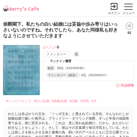
ログイン
メニュー
侯爵閣下。私たちの白い結婚には妥協や歩み寄りはいっ
さいないのですね。それでしたら、あなた同様私も好き
82
なようにさせていただきます
ぽんた
／著
ファンタジー
完
ランクイン履歴
総合
39位（2023/05/30）
ファンタジー（総合）
6位（2023/05/27）
作品情報
#ハッピーエンド
#白い結婚
#政略結婚
#誤解
#浮気
#犬
わたしは名ばかりの王女。「ソッポ王女」と蔑まれている存在。そんなわたしが
政略結婚で嫁いだ相手は、ブラッドリー・ダウリング侯爵。ずっと年長の強面将
軍である。彼に宣言される。「これは、意に添わぬ結婚だ。だから、おたがいに
好きなことをしよう」と。そして、彼はその言葉通り毎日浮気をしている。わた
しは寂しさを紛らさせる為と健康の為、飼い犬のアールとともに王立公園でジョ
ギングを始めた。その公園で、美貌の青年ノーマンに出会ってしまった。まさか