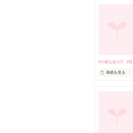
#小柄な女の子
#
表紙を見る
　さっちゃんは
遠い遠い星の国
　ぼくのことは
みんなのことは
いつかまた会え
好きだったよ　