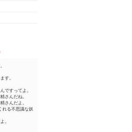
う
店。
ます。
るんですってよ。
精さんだね。
精さんだよ。
くれる不思議な妖
だよ。