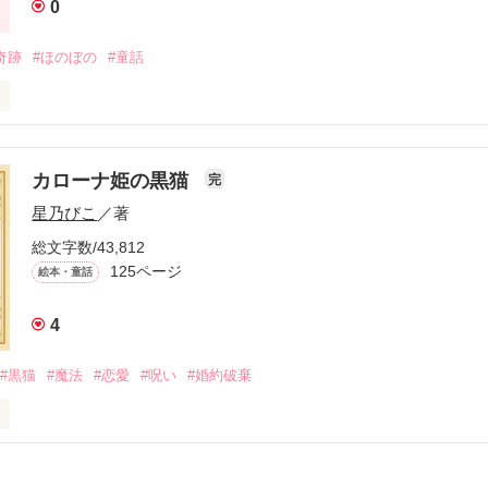
0
奇跡
#ほのぼの
#童話
心が温まるお話をお送りします～

カローナ姫の黒猫
完
星乃びこ
／著
総文字数/43,812
ミライちゃんといった。

125ページ
絵本・童話
のか、それが本当の名前なのかも確かではなかった。

4
#黒猫
#魔法
#恋愛
#呪い
#婚約破棄
ライ」
