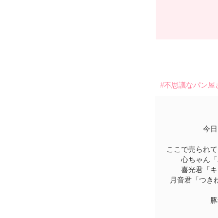
#不思議なパン屋
さ
今日
ここで売られて
心ちゃん「
喜光君「キ
月音君「つきね
豚猫