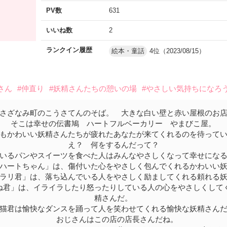
PV数
631
いいね数
2
ランクイン履歴
絵本・童話
4位（2023/08/15）
さん
#仲直り
#妖精さんたちの憩いの場
#やさしい気持ちになろ
ざなみ町のこうさてんのそば。 大きな白い壁と赤い屋根のお
そこは幸せの伝書鳩 ハートフルベーカリー やまびこ屋。
もかわいい妖精さんたちが疲れたあなたが来てくれるのを待ってい
え？ 何をするんだって？
いるパンやスイーツを食べた人はみんなやさしくなって幸せにな
ハートちゃん」は、傷付いた心をやさしく包んでくれるかわいい妖
ラリ君」は、落ち込んでいる人をやさしく励ましてくれる頼れる妖
君」は、イライラしたり怒ったりしている人の心をやさしくして
精さんだ。
君は愉快なダンスを踊って人を笑わせてくれる愉快な妖精さん
おじさんはこの店の店長さんだね。