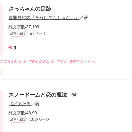
さっちゃんの足跡
走婆展紗内「そうばてんしゃない」
／著
総文字数/37,109
57ページ
絵本・童話
0
笑顔のかわいい子
#青春の思い出
#旅人
#夢で会えたら
逝ってしまった。

へ。

覚えているかな？

スノードームと恋の魔法
完
覚えているかな？

北沢あたる
／著
るかな？

さっちゃん。
総文字数/48,901
102ページ
絵本・童話
作品を読む