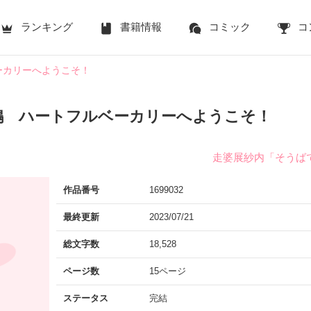
ランキング
書籍情報
コミック
コ
ーカリーへようこそ！
鳩 ハートフルベーカリーへようこそ！
走婆展紗内「そうば
作品番号
1699032
最終更新
2023/07/21
総文字数
18,528
ページ数
15ページ
ステータス
完結