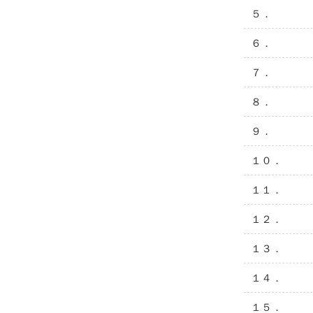
５．
６．
７．
８．
９．
１０．
１１．
１２．
１３．
１４．
１５．