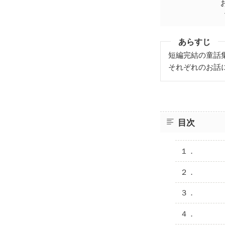
他
あらすじ
短編完結の童話
それぞれのお話
目次
１．
２．
３．
４．