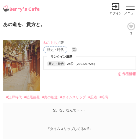
ログイン
メニュー
あの道を、貴方と。
3
ねこもち
／著
歴史・時代
完
ランクイン履歴
歴史・時代
25位（2023/07/26）
作品情報
#江戸時代
#松尾芭蕉
#奥の細道
#タイムスリップ
#忍者
#暗号
な、な、なんで・・・
「タイムスリップしてるの⁉︎」