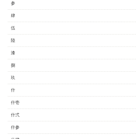
参
肆
伍
陸
漆
捌
玖
什
什壱
什弍
什参