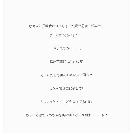
なぜか江戸時代に来てしまった現代忍者・松本空。
そこで会ったのは・・・
「マジですか・・・」
松尾芭蕉⁉︎(しかも忍者)
え？わたしも奥の細道の旅に同行？
しかも曾良に変装して⁉︎
「ちょっと・・・どうなってるの⁉︎」
ちょっとはちゃめちゃな奥の細道が、今始ま・・・る？