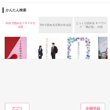
「あなたの好きなものは、きっと良いものです」

かんたん検索
おいでなんし、おいでなんし、

軍服の奥に15年越しの執着を秘めた夫は、世間から軽んじられ
どうぞ極楽浄土へ。

る澄乃の「刺繍」を、誰よりも尊重し、守り抜こうとする。

30分で読めるドキドキす
じっくり読める キーワー
5分で読める元気が出る話
る話
ド 「独占欲」 の話
 だが、二人の絆を試すように、朔也を狙う高慢な侯爵令嬢・冴
ここは江戸の花街・吉原───裏遊郭。

子の影が忍び寄り――。

没落令嬢が、一途すぎる軍人の愛に包囲され、自らの誇りであ
男が女を買うのではありんせん。

る日本刺繍の腕で運命を切り拓いてゆく、大正浪漫×逆転夫婦
愛！

女が男を買い、女が夢を見る場所でありんす。

気に入っていただけましたら是非ブクマ・いいねで応援よろし
その街へと引き取られる条件は

くお願いします

青春・友情
恋愛(純愛)
恋愛(オフィスラブ)
恋愛(オフ
群を抜くほどの美貌、ただひとつ。

ひとこと感想で燃料投下も是非

100回目の恋カレ
元カレは、今も私
黒澤主任の甘いイ
24時の
ー
をミケと呼ぶ
ジワル
きたみま
表紙画像は生成AIによるイメージです

遊野煌／著
長月かよ／著
花月七瀬／著
名づけて“裏吉原”と、申しんす。

もっと見る
アプリ
作品を読む
✾
