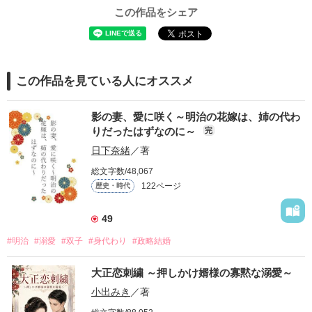
この作品をシェア
この作品を見ている人にオススメ
影の妻、愛に咲く～明治の花嫁は、姉の代わ
りだったはずなのに～
完
日下奈緒
／著
総文字数/48,067
122ページ
歴史・時代
49
#明治
#溺愛
#双子
#身代わり
#政略結婚
大正恋刺繍 ～押しかけ婿様の寡黙な溺愛～
小出みき
／著