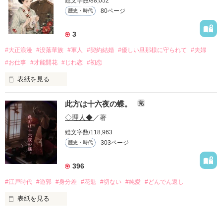
総文字数/88,052
80ページ
歴史・時代
3
#大正浪漫
#没落華族
#軍人
#契約結婚
#優しい旦那様に守られて
#夫婦
#お仕事
#才能開花
#じれ恋
#初恋
表紙を見る
「私が一条家に婿入りしたのは、ただ単に澄乃さんと結婚した
此方は十六夜の蝶。
完
かったからです」

◇理人◆
／著
借金で差し押さえ寸前の一条伯爵家。

総文字数/118,963
絶望する令嬢・澄乃の前に現れたのは、有能な若き少佐・橘朔
303ページ
歴史・時代
也だった。

彼は莫大な借財を肩代わりする代わりに、澄乃への「婿入り」
396
を要求する。

#江戸時代
#遊郭
#身分差
#花魁
#切ない
#純愛
#どんでん返し
拒否権のない契約結婚。

しかし、始まった新婚生活で、不器用なほどに真っ直ぐな愛情
表紙を見る
を示される。

「あなたが望まないことは、決してしません」
