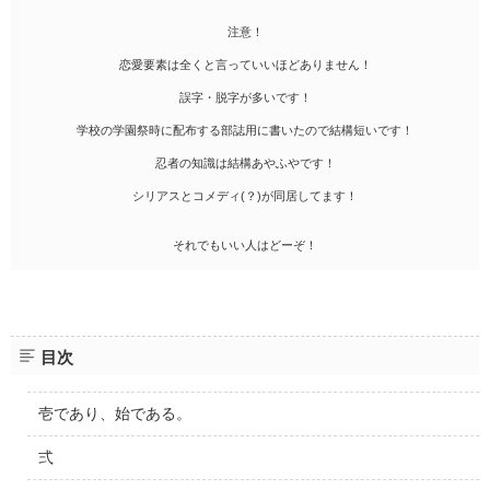
注意！
恋愛要素は全くと言っていいほどありません！
誤字・脱字が多いです！
学校の学園祭時に配布する部誌用に書いたので結構短いです！
忍者の知識は結構あやふやです！
シリアスとコメディ(？)が同居してます！
それでもいい人はどーぞ！
目次
壱であり、始である。
弍