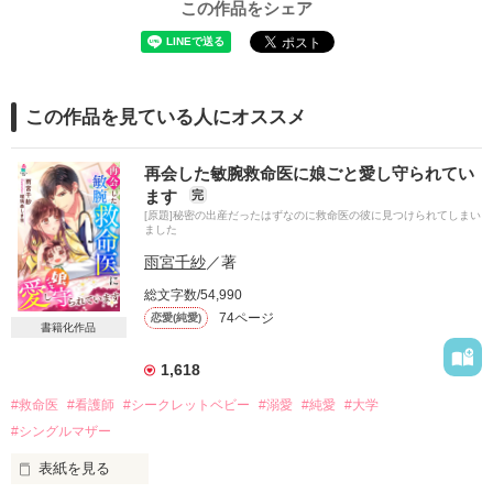
この作品をシェア
この作品を見ている人にオススメ
再会した敏腕救命医に娘ごと愛し守られてい
ます
完
[原題]秘密の出産だったはずなのに救命医の彼に見つけられてしまい
ました
雨宮千紗
／著
総文字数/54,990
74ページ
恋愛(純愛)
書籍化作品
1,618
#救命医
#看護師
#シークレットベビー
#溺愛
#純愛
#大学
#シングルマザー
表紙を見る