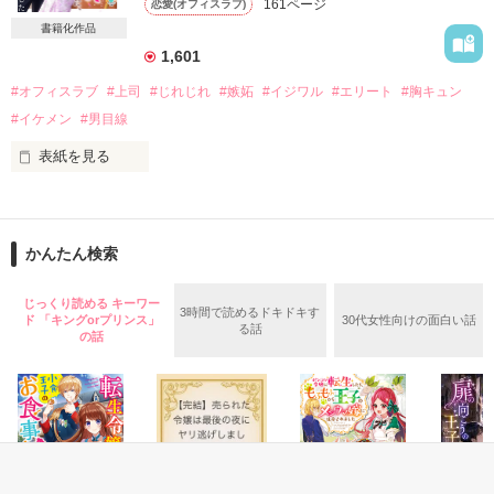
161ページ
恋愛(オフィスラブ)
その後、妊娠が発覚して……。

書籍化作品
数年後、まさかの場所で私は彼と再会する。

1,601
「会社を残す方法はひとつだけある」

#オフィスラブ
#上司
#じれじれ
#嫉妬
#イジワル
#エリート
#胸キュン
娘のため、父の会社のために彼と政略結婚することを決めた。

#イケメン
#男目線
これでいい。もう間違えない。全部わりきっている。

表紙を見る
「嘘、つき。……嫌い。大っ嫌い」

「それでも俺は愛している……愛しているんだ」

『ベリカフェ王道シチュ♡コンテスト』

佳作を受賞いたしました。

全部、雨が隠してくれるから。私の涙も本音さえも。

まさか処女作で賞をいただけるとは思わず嬉しいです。

かんたん検索
お読みいただいた皆様、ありがとうございます！

2022.1.10～2022.2.1

◇　◇　◇

じっくり読める キーワー
3時間で読めるドキドキす
ド 「キングorプリンス」
30代女性向けの面白い話
る話
の話
会社のなんでも屋さん。それが私の仕事。

なのに突然、企画部エースの補佐につくことになって…？！

作品を読む
アイドル顔負けのルックス

庶務課　蜂谷あすか（24）

×

社内人気NO.１のイケメンエリート
