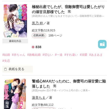
武藤　優里（むとう　ゆうり）29歳　看護師。今は一人娘の紗
極秘出産でしたが、宿敵御曹司は愛したがり
良（さら）を育てながら働くシングルマザー。

の溺甘旦那様でした
完
[原題]雨が止んで愛になるまでそばにいて―宿敵御曹司と深愛婚―
竹中　斗真（たけなか　とうま）29歳　救命医。医師になり5
年目。

黒乃 梓
／著
総文字数/119,915
2人は大学で知り合い、お互い惹かれ合うようになった。学生
186ページ
恋愛(純愛)
の頃は時間に融通が利いていたが仕事を始め、すれ違うように
なった。

書籍化作品
お互いの仕事に理解があるはずだったが溝が深まり、自然消滅
838
してしまった。

#結婚
#赤ちゃん
#政略結婚
#切ない
#一途
#すれ違い
#溺愛
#あまあま
2023.2.17  完結

#失恋
2024.5.16マカロン文庫様より発売されました。内容はブラッ
表紙を見る
シュアップされ、番外編も入っております。
生まれて初めて心から愛した彼は、けっして結ばれない相手だ
警戒心MAXだったのに、御曹司の溺甘愛に陥
った。

落しました
完
作品を読む
[原題]maybe 恋の予感～イジワル上司の甘いご褒美～
『最初から全部知ってたの？』

『……ああ』

蓮美ちま
／著
総文字数/88,112
もう二度と会わない。彼のことはすべて忘れると決めた。
