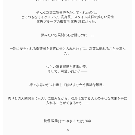
そんな双葉に突然声をかけてくれたのは、
とてつもなくイケメンで、高身長、スタイル抜群の嬉しい男性
常磐グループの御曹司 常磐 理仁だった。
夢みたいな展開に心は踊るのに……
一途に愛をくれる御曹司を素直に受け入れられずに、双葉は離れることを選ん
だ。
つらい家庭環境と将来の夢。
そして、可愛い我が子――
様々な思いが溢れ出しては絡まり合う複雑な毎日。
周りとの人間関係にも大いに悩みながら、双葉は愛する人との幸せな未来を手に
入れることができるのか……
松雪 双葉(まつゆき ふたば)26歳
‪✕‬