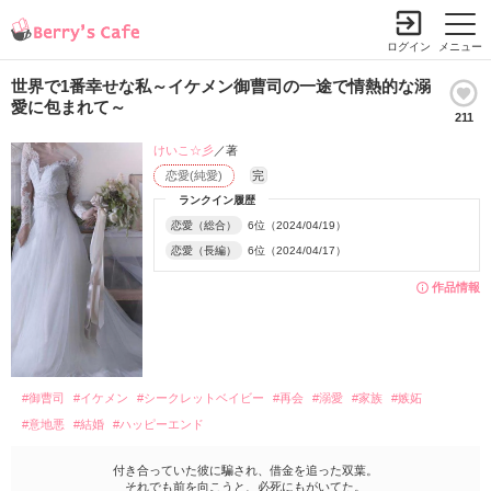
ログイン
メニュー
世界で1番幸せな私～イケメン御曹司の一途で情熱的な溺
愛に包まれて～
211
けいこ☆彡
／著
恋愛(純愛)
完
ランクイン履歴
恋愛（総合）
6位（2024/04/19）
恋愛（長編）
6位（2024/04/17）
作品情報
#御曹司
#イケメン
#シークレットベイビー
#再会
#溺愛
#家族
#嫉妬
#意地悪
#結婚
#ハッピーエンド
付き合っていた彼に騙され、借金を追った双葉。
それでも前を向こうと、必死にもがいてた。