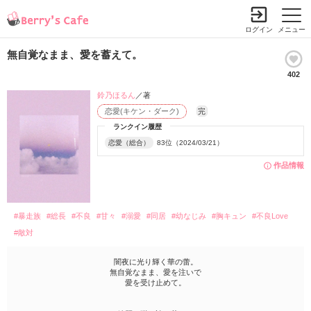
ログイン
メニュー
無自覚なまま、愛を蓄えて。
402
鈴乃ほるん
／著
恋愛(キケン・ダーク)
完
ランクイン履歴
恋愛（総合）
83位（2024/03/21）
作品情報
#暴走族
#総長
#不良
#甘々
#溺愛
#同居
#幼なじみ
#胸キュン
#不良Love
#敵対
闇夜に光り輝く華の蕾。
無自覚なまま、愛を注いで
愛を受け止めて。