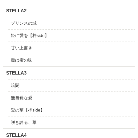
STELLA2
プリンスの城
姫に愛を【梓side】
甘い上書き
毒は蜜の味
STELLA3
暗闇
無自覚な愛
愛の華【梓side】
咲き誇る、華
STELLA4