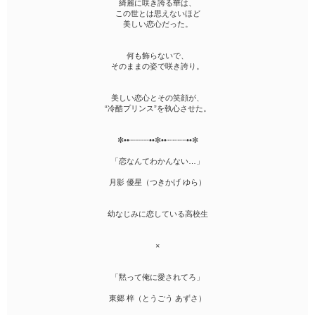
綺麗に咲き誇る華は、
この世とは思えないほど
美しい恋心だった。
何も飾らないで、
そのままの姿で咲き誇り。
美しい恋心とその笑顔が、
“冷酷プリンス”を執心させた。
✼••┈┈┈┈••✼••┈┈┈┈••✼
「恋なんてわかんない…」
月影 優星（つきかげ ゆら）
幼なじみに恋している高校生
×
「黙って俺に愛されてろ」
東郷 梓（とうごう あずさ）