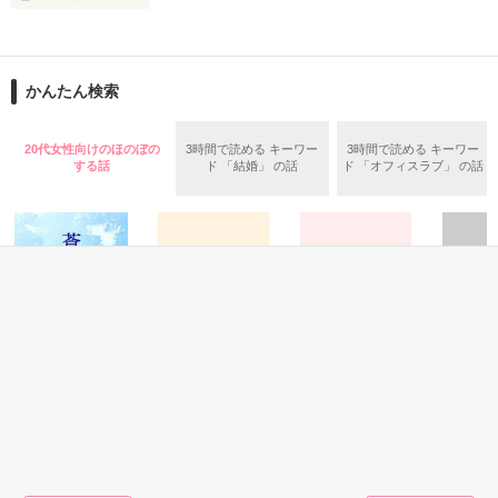
「心の鍵をもう一度」

癒し系として社内で人気のあなたは、

呼吸すら奪うようなキスをする

結婚の反対を押し切るために、覚悟の妊娠。

大野小町様、素敵なレビューありがとうございます(o^^o)そし
強引で意地悪で魅惑的な人だった。

この先、幸せが待っているはずだったのに

て、ご指摘ありがとうございましたm(_ _)m修正しました！

思わぬ出来事が待ち構えていて……。

+ﾟ*｡:ﾟ+.ﾟ*｡:ﾟ+.ﾟ*｡:ﾟ+.ﾟ*｡:ﾟ+

かんたん検索
織原深雪様　素敵なレビューありがとうございます(#^^#)これ
「溺れろよ、俺に」

からもよろしくお願いします★

+.ﾟ*｡:ﾟ+.ﾟ*｡:ﾟ+.ﾟ*｡:ﾟ+.ﾟ*｡:ﾟ+

離れて数年。

20代女性向けのほのぼの
3時間で読める キーワー
3時間で読める キーワー
ひとりで息子を育てていた私の前に姿を現した彼は

する話
ド 「結婚」 の話
ド 「オフィスラブ」 の話
璃稀様、素敵なレビューありがとうございます(*^^*)これから
わけもわからないまま惑わされ、

熱い眼差しを向けてくる。

も、胸キュンなお話を書いていきたいと思います★よろしくお
心が追いつかないことが怖いのに、

願いします！

その誘惑的な唇に溺れてしまいそう。

「俺ともう一度始めてくれないか」

クセになる甘さなんて、与えないで──。

2018.1.23　加筆修正中です。

求愛に戸惑う私を息子ごと優しく包み込む彼に

感想ノートありがとうございます！

＼素顔は別人の溺愛上司と秘密の関係／

すがってもいいの？

2018/10/06≫表紙公開

恋愛(純愛)
コメディ
恋愛(学園)
その他
「結婚するなら、

2020/10/19≫完結

蒼春
オレんちの兄さん
２年A組、恋愛事
みかん
作品を読む
気持ちが止められなくなるほど

2024/9/11≫コミカライズ配信開始

２
情【番外編】
本気で愛した人としたい」

ジャスミン／著
さゆら☆
_ＡkaＲi＊／著
キャラメルアイス
2020,10,25≫番外編追加

／著
最後までお付き合いくださり、
