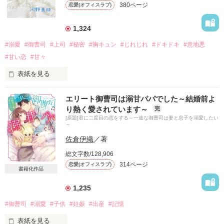
380ページ
恋愛(オフィスラブ)
た。

1,324
「初めまして。千堂　大輔です」

#溺愛
#御曹司
#上司
#秘密
#胸キュン
#じれじれ
#ドキドキ
#意地悪
その彼は、何事もないような顔をして優しい微笑みを湛えた。

#甘い恋
#甘々
表紙を見る
片桐　塔子　　２８歳　　サイエンスコーポレーション　東京
◇∞━*＊*━*＊*━*＊*━*＊*━*＊*━∞◇

エリート御曹司は溺甘パパでした～結婚前よ
本社　海外事業部　主任

他社様よりコミカライズ配信中

り熱く愛されています～
完
漫画：rera先生

[原題]君に二度目の恋をする～一途な御曹司は妻と息子を溺愛したい
千堂　大輔　　３３歳　　サイエンスコーポレーション　東京
2024/9/11〜シーモア先行配信

～
本社　秘書室長

2024/12/11～全電子書店配信

佐倉伊織
／著
◇∞━*＊*━*＊*━*＊*━*＊*━*＊*━∞◇

総文字数/128,906
幼馴染って、初恋って……？

314ページ
恋愛(オフィスラブ)
優しくて穏やかな人だと思っていた。

書籍化作品
START  2017.5.11〜2017.5.24　

だけど──。

1,235
#御曹司
#溺愛
#子供
#妊娠
#出産
#記憶
副社長には内緒、spin-off 2作目です★

「じゃあ、俺としてみるか？」

合わせてお楽しみ頂けると幸いです！

表紙を見る