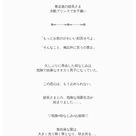
暴走族の総長さま
冷酷プリンスで女子嫌い
✼••┈┈┈┈••✼••┈┈┈┈••✼
「もっとお前のかわいい顔見せろよ」
「そんなこと、俺以外に言うの禁止」
久しぶりに再会した幼なじみは
危険で凶暴なオオカミ男子になっていた。
この恋心は、もう止められない。
総長さまとの、危険な溺愛生活が
始まりました……。
♡危険×幼なじみ×お姫様♡
無自覚な愛は、
大きく光り輝く華となり、咲き誇る…。