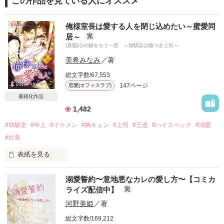
この作品を見ている人にオススメ
俺様室長は愛する人を閉じ込めたい～蜜愛同
居～
完
[原題]心の鍵をもう一度 ～幼馴染は嘘つき上司～
美希みなみ
／著
総文字数/67,553
147ページ
恋愛(オフィスラブ)
書籍化作品
1,482
#幼馴染
#年上
#イケメン
#胸キュン
#上司
#王道
#ハイスペック
#溺愛
#社長
表紙を見る
「…初めまして。片桐　塔子です。」

溺愛誓約〜意地悪なカレの愛し方〜【コミカ
何とか言葉を振り絞った。

ライズ配信中】
完
（なんでここにいるの？）

河野美姫
／著
（今更、会いたくなかったよ……）

総文字数/169,212
しっかりと掛けていた心の鍵が嫌な音を立てて外れる気がし