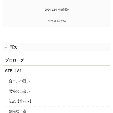
2024.1.14 執筆開始
2024.3.13 完結
目次
プロローグ
STELLA1
合コンの誘い
恐怖の出会い
初恋【梓side】
危険な一夜