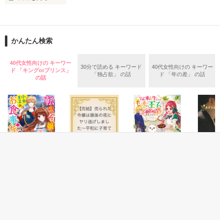
「俺は、もう二度と諦めたくない」

【若き社長は婚約者の姉を溺愛する】コミカライズのお知らせ

　瞬の強引なアプローチに佳純は想いを押さえられなくな
【黒蜜イチゴ先生】

り……

【先行配信　シーモア様】

かんたん検索
【レーベル　チェリッシュ様】

「あのときよりもっと佳純を愛してる――結婚してほしい」

継母と異母妹から家政婦として扱われている姉の美桜。

虐げられて美いる美桜は家から逃げ出すこともできず、不自由
40代女性向けの キーワー
30分で読める キーワード
40代女性向けの キーワー
ド 「キングorプリンス」
な暮らしを強いられていた。

　2024.11.19　公開開始、20　完結

「独占欲」 の話
ド 「年の差」 の話
作品を読む
の話
そんな時、お見合いの話が沖重の家に舞い込んだ。

相手は経済界トップ、宮ノ入グループの社長の宮ノ入瑞生。

２０２４年１２月にベリーズ文庫より発売される作品の改稿前
の文章となります。

現代版シンデレラストーリー

書籍版ではいろいろと手を加え、展開が変わっていたり、キュ
ン度も増しておりますので

沖重美桜（おきしげみお）

合わせて楽しんでいただけると嬉しいです！

宮ノ入グループで働くOL

さなほさま　鮭ムニエルさま　ukocoさま　嬉しいレビューあ
宮ノ入瑞生（みやのいりたまき）

りがとうございます！！
宮ノ入グループの若き社長

ファンタジー
ファンタジー
ファンタジー
恋愛(純愛)
転生令嬢は小食王
【完結】売られた
ポンコツ令嬢に転
王子とシ
社長×秘書

作品を読む
子のお食事係
令嬢は最後の夜に
生したら、もふも
の執着愛
ヤリ逃げしまし
ふから王子のメシ
甘沢林檎／著
七海 小
★宮ノ入シリーズ第一弾

た〜平和に子育て
ウマ嫁に任命され
やきいもほくほく
江本マシメサ／著
【初出】2020.8.3（他サイト）
していると、迎え
ました
／著