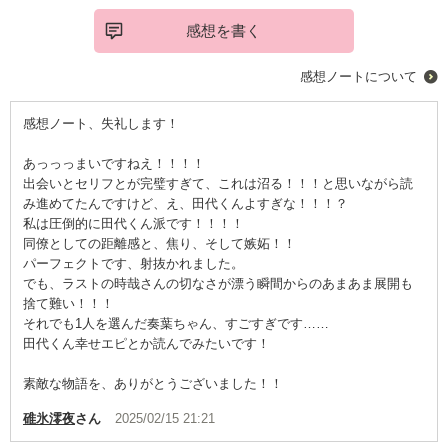
感想を書く
感想ノートについて
感想ノート、失礼します！
あっっっまいですねえ！！！！
出会いとセリフとが完璧すぎて、これは沼る！！！と思いながら読
み進めてたんですけど、え、田代くんよすぎな！！！？
私は圧倒的に田代くん派です！！！！
同僚としての距離感と、焦り、そして嫉妬！！
パーフェクトです、射抜かれました。
でも、ラストの時哉さんの切なさが漂う瞬間からのあまあま展開も
捨て難い！！！
それでも1人を選んだ奏葉ちゃん、すごすぎです……
田代くん幸せエピとか読んでみたいです！
素敵な物語を、ありがとうございました！！
碓氷澪夜
さん
2025/02/15 21:21