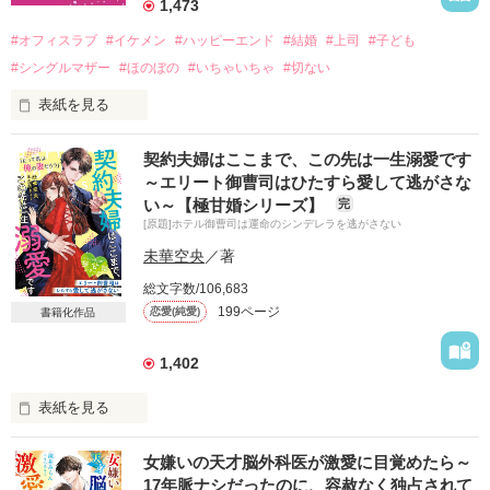
1,473
#オフィスラブ
#イケメン
#ハッピーエンド
#結婚
#上司
#子ども
#シングルマザー
#ほのぼの
#いちゃいちゃ
#切ない
表紙を見る
OL × 課長 × 保育園児

契約夫婦はここまで、この先は一生溺愛です
～エリート御曹司はひたすら愛して逃がさな
三人の

い～【極甘婚シリーズ】
完
わちゃわちゃ・ラブラブ・バチバチ

[原題]ホテル御曹司は運命のシンデレラを逃がさない
の三角関係

未華空央
／著
果たして小さな恋の行方は？

総文字数/106,683
2024年10月24日公開
199ページ
恋愛(純愛)
書籍化作品
1,402
作品を読む
表紙を見る
女嫌いの天才脳外科医が激愛に目覚めたら～
17年脈ナシだったのに、容赦なく独占されて