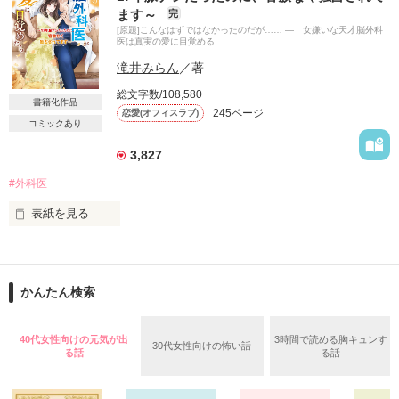
父の裏切り、恋愛の傷で男性が苦手になってしまった。

ます～
完
[原題]こんなはずではなかったのだが…… ― 女嫌いな天才脳外科
ひとりで生きていくって決めたのに、

医は真実の愛に目覚める
あなたが私の目の前に現れて……

滝井みらん
／著
総文字数/108,580
失恋傷心中OL

書籍化作品
245ページ
恋愛(オフィスラブ)
千葉　澪花

コミックあり
×

3,827
#外科医
『HOTEL TACHIBANA』御曹司

橘　蓮斗

表紙を見る
★木村　優里（きむら　ゆり）　２７歳

商社勤務のOL

┈┈┈┈┈┈┈ ❁ ❁ ❁ ┈┈┈┈┈┈┈┈

ベリが丘を舞台にした、

かんたん検索
×

シンデレラストーリー

┈┈┈┈┈┈┈ ❁ ❁ ❁ ┈┈┈┈┈┈┈┈

★四条　玲人（しじょう　れいと）３２歳

40代女性向けの元気が出
3時間で読める胸キュンす
30代女性向けの怖い話
脳神経外科医

る話
る話
※ベリーズ文庫5月に発売予定の作品のサイト版になります
