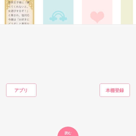
2023.8.31 公開

☆素敵なレビューどうもありがとう

作品を読む
    ございます(*^^*)
ノンフィ
ファンタジー
青春・友情
恋愛(その他)
実話
作品を読む
限界王子様に「構
さよなら異邦人
【完】アニキ、と
ナニ
『クルマ
ってくれないと、
きどきキス
稲葉禎和／著
とカンコ
女遊びするぞ！」
加藤しおり／著
と…』【
と脅され、塩対応
待鳥園子／著
語ケータ
令嬢は「お好きに
小林昭洋
版】
どうぞ」と悪気な
くオーバーキルす
もっと見る
る。
アプリ
かんたん検索の条件を変える
読む