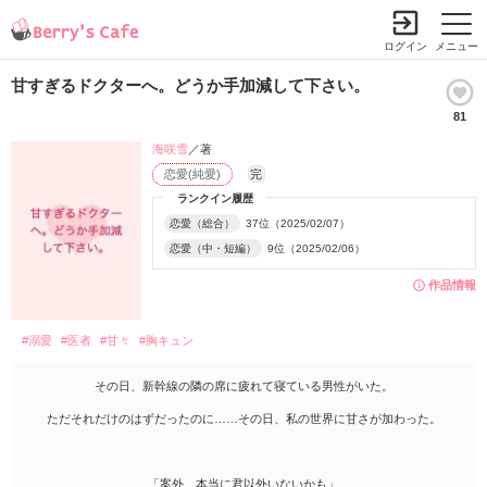
ログイン
メニュー
甘すぎるドクターへ。どうか手加減して下さい。
81
海咲雪
／著
恋愛(純愛)
完
ランクイン履歴
恋愛（総合）
37位（2025/02/07）
恋愛（中・短編）
9位（2025/02/06）
作品情報
#溺愛
#医者
#甘々
#胸キュン
その日、新幹線の隣の席に疲れて寝ている男性がいた。
ただそれだけのはずだったのに……その日、私の世界に甘さが加わった。
「案外、本当に君以外いないかも」