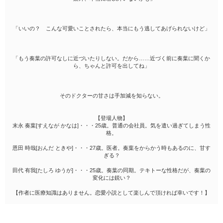
「いいの？ こんな可愛いことされたら、本当にもう逃してあげられないけど」
「もう奏葉の許可なしに近づいたりしない。だから……近づく前に奏葉に聞くか
ら、ちゃんと許可を出してね」
そのドクターの甘さは手加減を知らない。
【登場人物】
末永 奏葉[すえなが かなは]・・・25歳。普通の会社員。気を遣い過ぎてしまう性
格。
恩田 時哉[おんだ ときや]・・・27歳。医者。奏葉をからかう時もあるのに、甘す
ぎる？
田代 有我[たしろ ゆうが]・・・25歳。奏葉の同期。テキトーな性格だが、奏葉の
変化には鋭い？
【作者に医療知識はありません。恋愛小説として楽しんで頂ければ幸いです！】