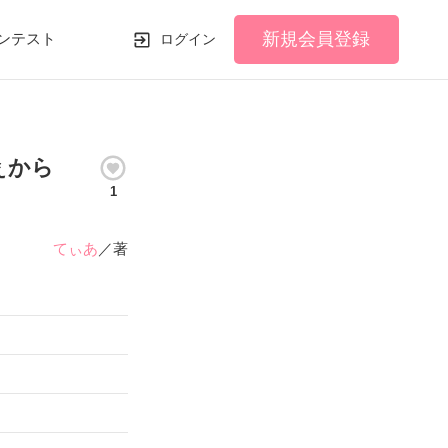
新規会員登録
ンテスト
ログイン
ぇから
1
てぃあ
／著