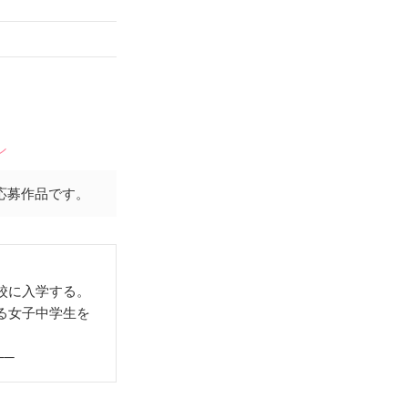
ン
応募作品です。
。
校に入学する。
る女子中学生を
──