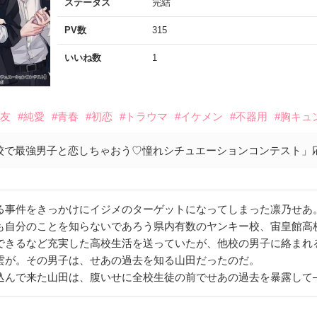
ステータス
完結
PV数
315
いいね数
1
親友
#純愛
#青春
#初恋
#トラウマ
#イケメン
#不器用
#胸キュ
校で最強男子と恋しちゃおう♡憧れシチュエーションコンテスト」
事件をきっかけにイジメのターゲットになってしまった凛乃せあ
自分のことを知らないであろう県内有数のヤンキー校、宙皇館高
きるなど充実した高校生活を送っていたが、他校の男子に絡まれ
雲が。その男子は、せあの過去を知る山田だったのだ。
んで来た山田は、腹いせに全校生徒の前でせあの過去を暴露して