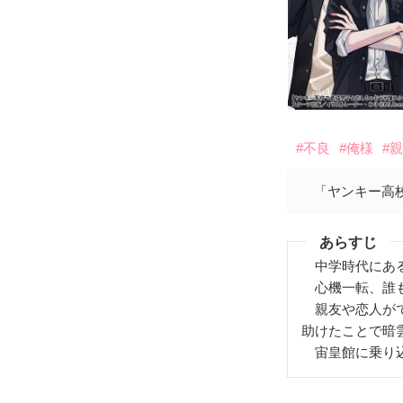
#不良
#俺様
#
「ヤンキー高
あらすじ
中学時代にある
心機一転、誰も
親友や恋人がで
助けたことで暗
宙皇館に乗り込