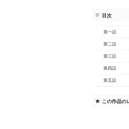
目次
第一話
第二話
第三話
第四話
第五話
この作品の