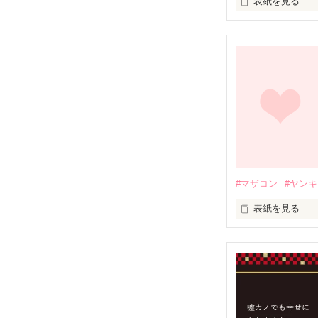
表紙を見る
実はSな王子様
#マザコン
#ヤン
表紙を見る
「泣かないよ…
ヘタレ王子

      ×

「どこにいても
ヤンキー姫
