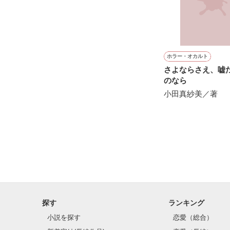
⁂⁂⁂⁂⁂⁂⁂⁂⁂⁂⁂⁂⁂⁂⁂
「ユズ、俺のこ
「いいか、良く
ホラー・オカルト
さよならさえ、嘘
俺は柚葉のこと
のなら
小田真紗美／著
暖に告白されても
あの電話の相手
素直に暖を受け
あの電話の相手
『マジですぐに
そう暖に言わせ
探す
ランキング
⁂⁂⁂⁂⁂⁂⁂⁂⁂⁂⁂⁂⁂⁂⁂
小説を探す
恋愛（総合）
2022.1.3完結
