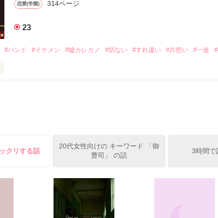
314ページ
恋愛(学園)
メディー

23
#バンド
#イケメン
#嘘カレカノ
#切ない
#すれ違い
#片想い
#一途
違えて消してしまいましたが、やっぱり書きたかったので復活させました
⁂⁂⁂⁂⁂⁂

柚葉（ホンダ　ユズハ）

作品を読む
暖（ミヤノ　ダン）

⁂⁂⁂⁂⁂⁂

20代女性向けの キーワード 「御
ビックリする話
3時間で
曹司」 の話
く、男の人を前にすると

性格の柚葉。

ャイな柚葉。

から始まる恋の行く末は・・・
