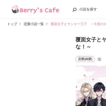
小説を探す
トップ
恋愛小説一覧
覆面女子とヤンキー王子 ～今度の
覆面女子と
な！～
恋愛(純愛)
完