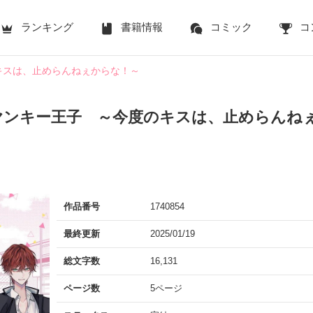
ランキング
書籍情報
コミック
コ
キスは、止めらんねぇからな！～
ヤンキー王子 ～今度のキスは、止めらんね
作品番号
1740854
最終更新
2025/01/19
総文字数
16,131
ページ数
5ページ