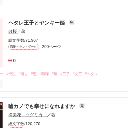
茅実の危険な独占欲が止まらない！胸キュン必至の、少しだけ感動スト
ヘタレ王子とヤンキー姫
完
作品を読む
散桜
／著
総文字数/71,907
200ページ
恋愛(キケン・ダーク)
0
キー
#伝説
#過去
#恋
#喧嘩
#姫
#王子
#女王
#ヘタレ
大丈夫！心配しないで」

嘘カノでも幸せになれますか
完
摘美花－ツグミカ―
／著
、お前が呼べば駆け付ける。」

総文字数/120,270