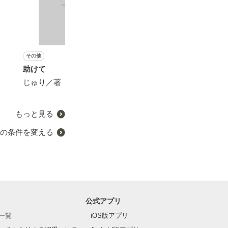
その他
恋愛(キケン・ダーク)
青春・友情
恋愛(キケン・ダーク)
助けて
悪女は果てない愛に抱かれ
体操座りと救世主
身代わり少女は
る
王の愛に溺れる
じゅり／著
いなふ。／著
柊乃なや／著
雪乃もなか／著
もっと見る
の条件を変える
公式アプリ
一覧
iOS版アプリ