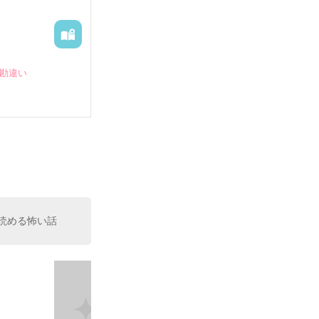
#勘違い
(笑)
読める怖い話