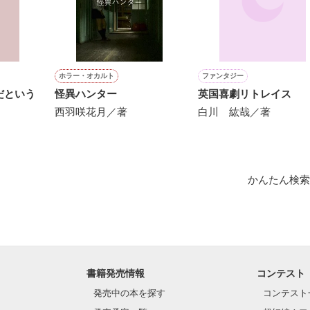
⁂⁂⁂⁂⁂⁂

と好きになれよ」

聞け。一度しか言わないからな。

ホラー・オカルト
ファンタジー
だという
怪異ハンター
英国喜劇リトレイス
が好きなんだよ」

西羽咲花月／著
白川 紘哉／著


のことが気になって

かんたん検索
入れられない

は、一体誰なの？

会いに行くから』

るその相手は・・・。

書籍発売情報
コンテスト
⁂⁂⁂⁂⁂⁂

発売中の本を探す
コンテスト