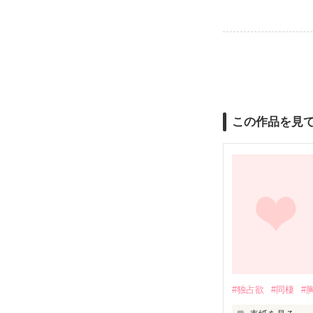
この作品を見
#独占欲
#同棲
#