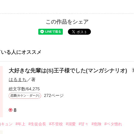
この作品をシェア
ている人にオススメ
大好きな先輩は(S)王子様でした(マンガシナリオ)
はるまち
／著
総文字数/64,275
272ページ
恋愛(キケン・ダーク)
8
胸キュン
#年上
#生徒会長
#不登校
#溺愛
#甘々
#危険
#ベタ惚れ