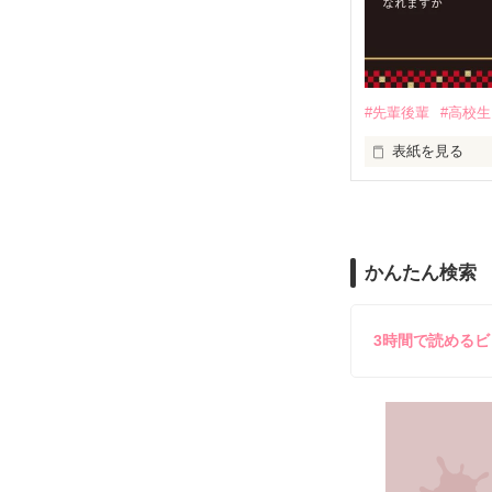
ドタバタラブコ
#先輩後輩
#高校生
表紙を見る
前回執筆中に間
⁂⁂⁂⁂⁂⁂⁂⁂⁂⁂⁂⁂⁂⁂⁂
高校1年　本多 
かんたん検索
高校2年　宮野 
⁂⁂⁂⁂⁂⁂⁂⁂⁂⁂⁂⁂⁂⁂⁂
3時間で読める
男性に免疫がな
緊張してしまう
人気者の暖とシ
暖が提案した嘘