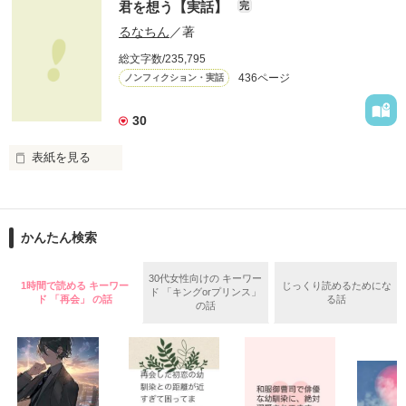
新郎カズミ　×　新婦おなつ

君を想う【実話】
完
他とはちょっと違う

先生との禁断の恋物語。

るなちん
／著
ドタバタ結婚式

総文字数/235,795
心から愛した人が、

436ページ
ノンフィクション・実話
手の届かない人だとしたら

あなたならどうしますか？

※　自身の体験を元に再構成。

30
登場人物の名前などは仮名です。

切なくて、許されない恋を、

あなたは知っていますか？

**************

表紙を見る
2012.09.20　公開

私達が選んだ道を、

**************

どうか見届けて下さい。

◆ベリーズカフェメルマガ掲載されました。

この奇跡の軌跡、その全てを―…

かんたん検索
◆「甘い結婚」特集掲載されました。

堕ちるとこまで

◆レビューありがとうございます。

30代女性向けの キーワー
1時間で読める キーワー
じっくり読めるためにな
（2008/9/20〜2009/4/12）

ド 「キングorプリンス」
ド 「再会」 の話
る話
の話
いいよ　様 / 和宮 樹　様

堕ちた私―

第４回日本ｹｰﾀｲ小説大賞

八谷 紬　様 / 夢雨　様

二次審査進出作品です。

沢山の応援、

その度に何度も
