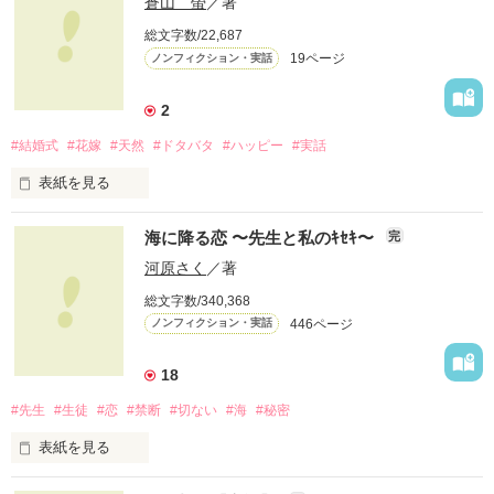
蒼山 螢
／著
総文字数/22,687
19ページ
ノンフィクション・実話
2
#結婚式
#花嫁
#天然
#ドタバタ
#ハッピー
#実話
表紙を見る
２０１２年６月２４日。晴れ。

海に降る恋 〜先生と私のｷｾｷ〜
完
河原さく
／著
総文字数/340,368
わたし達は、結婚式を挙げました。

446ページ
ノンフィクション・実話
将来を結び、愛を誓い、

18
甘い甘い、結婚式。

#先生
#生徒
#恋
#禁断
#切ない
#海
#秘密
……に、なるはずだった。

表紙を見る
実体験を基にした、
