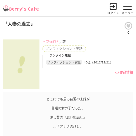
ログイン
メニュー
『人妻の過去』
0
＊花火師＊
／著
ノンフィクション・実話
ランクイン履歴
ノンフィクション・実話
46位（2012/12/21）
作品情報
どこにでも居る普通の主婦が
普通の女の子だった。
少し昔の『思い出話し』
…『アナタの話し』