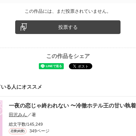
この作品には、まだ投票されていません。
投票する
この作品をシェア
ている人にオススメ
一夜の恋じゃ終われない 〜冷徹ホテル王の甘い執
田沢みん
／著
総文字数/145,249
349ページ
恋愛(純愛)