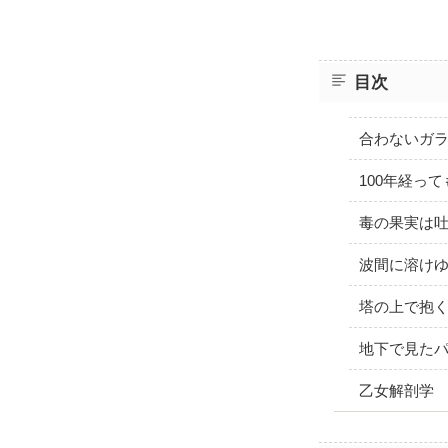
目次
合わないガ
100年経っ
毒の果実は
波間に溶け
塔の上で抱
地下で見た
乙女解剖学