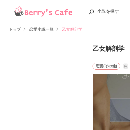
小説を探す
トップ
恋愛小説一覧
乙女解剖学
乙女解剖学
恋愛(その他)
完