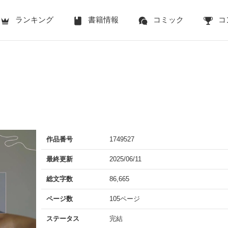
ランキング
書籍情報
コミック
コ
作品番号
1749527
最終更新
2025/06/11
総文字数
86,665
ページ数
105ページ
ステータス
完結