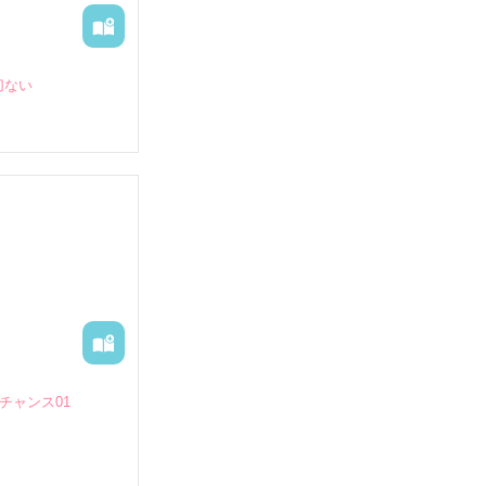
切ない
る。

だ」

本気で惹かれて
チャンス01