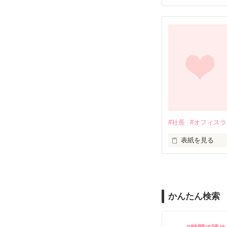
　これはニュー
　　佐々木 梨沙 
      大手製薬会社 データセンター勤務  24歳

※本作に登場す
ご了承ください。
　　神谷 進一  
※他社さまから
　   謎のデータ
いただきました。
(出版社さまか
　　高宮 進一郎
      製薬会社御曹司　専務取締役　29歳

#社長
#オフィス
　　この3名の
表紙を見る
25歳の大手自
中。

かんたん検索
雅貴は萌の幼な
そんな雅貴は萌