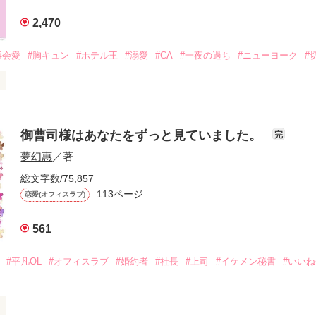
2,470
再会愛
#胸キュン
#ホテル王
#溺愛
#CA
#一夜の過ち
#ニューヨーク
#
道シチュコンテスト』優秀賞ありがとうございます💕

担当するファーストクラスの席でKUONグループトップ久遠臣海と再会す
御曹司様はあなたをずっと見ていました。
完
て2年前のクリスマスイヴに一夜を過ごした仲で……。

夢幻惠
／著
っかかったようだ。胸がモヤモヤするこの妙な違和感の正体を知りたいん
総文字数/75,857
交際を求める彼と付き合うことになった菜月は、彼の素顔を知るたびに
113ページ
恋愛(オフィスラブ)
561
みなつき）27歳。

だが実はオカン気質で尽くすタイプの5年目CA。

#平凡OL
#オフィスラブ
#婚約者
#社長
#上司
#イケメン秘書
#いいね
んおみ）33歳。

ら他人を愛することができなくなった冷徹なホテル王。
