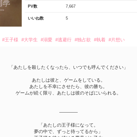
PV数
7,667
いいね数
5
#王子様
#大学生
#溺愛
#逃避行
#独占欲
#執着
#片想い
「あたしを殺したくなったら、いつでも呼んでください」
あたしは彼と、ゲームをしている。
あたしを不幸にさせたら、彼の勝ち。
ゲームが続く限り、あたしは彼のそばにいられる。
————
「あたしの王子様になって。
夢の中で、ずっと待ってるから」