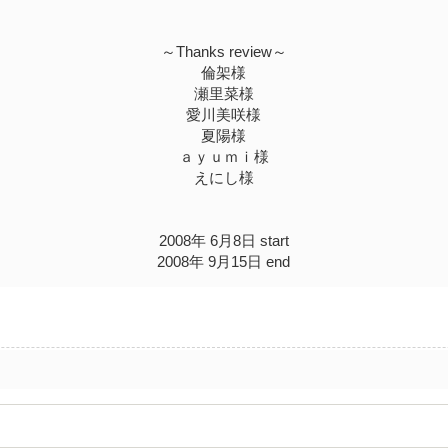
～Thanks review～
倫架様
瀬里菜様
愛川美咲様
夏陽様
ａｙｕｍｉ様
えにし様
2008年 6月8日 start
2008年 9月15日 end