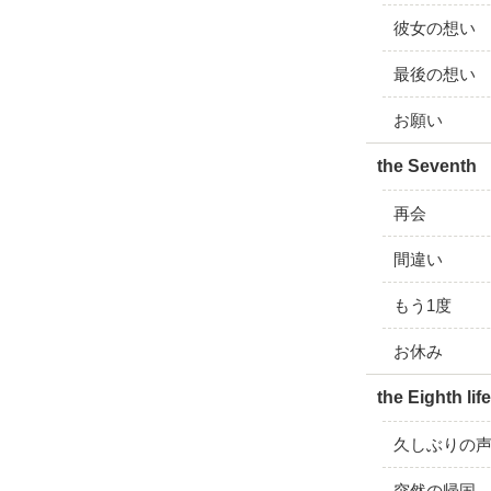
彼女の想い
最後の想い
お願い
the Seventh 
再会
間違い
もう1度
お休み
the Eighth lif
久しぶりの
突然の帰国