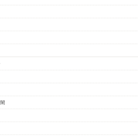
…
常
e
暗闇