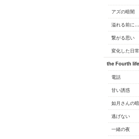
アズの暗闇
溢れる前に
繋がる思い
変化した日
the Fourth lif
電話
甘い誘惑
如月さんの
逃げない
一緒の夜