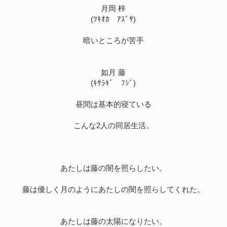
月岡 梓
(ﾂｷｵｶ ｱｽﾞｻ)
暗いところが苦手
如月 藤
(ｷｻﾗｷﾞ ﾌｼﾞ)
昼間は基本的寝ている
こんな2人の同居生活。
あたしは藤の闇を照らしたい。
藤は優しく月のようにあたしの闇を照らしてくれた。
あたしは藤の太陽になりたい。