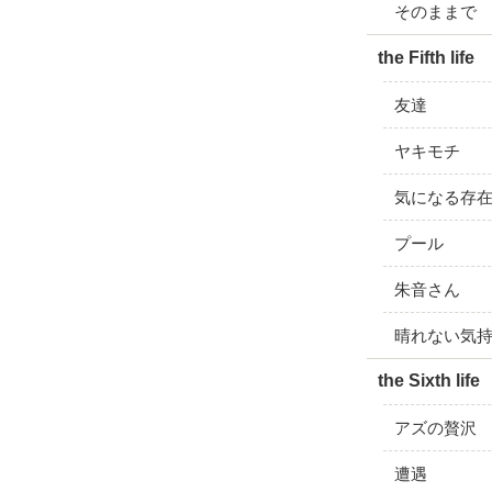
そのままで
the Fifth life
友達
ヤキモチ
気になる存
プール
朱音さん
晴れない気
the Sixth life
アズの贅沢
遭遇