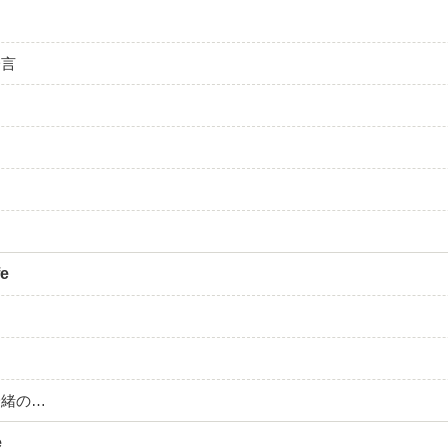
一言
fe
一緒の…
e