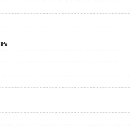
life
e
声