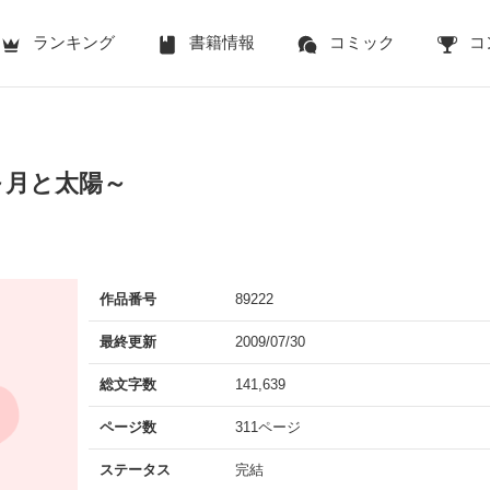
ランキング
書籍情報
コミック
コ
～月と太陽～
作品番号
89222
最終更新
2009/07/30
総文字数
141,639
ページ数
311ページ
ステータス
完結