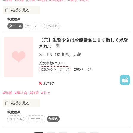
#医者
#続編
#夫婦
#病弱
#病院嫌い
#喘息
#病気
葵翼様

「「「菜美に彼氏なんか出来たら殺す」」」

表紙を見る
阿坂 六花（28）

素敵なレビューを

×

検索結果
ありがとうございます

高橋 結菜  

貴島 宗吾（28）

この家族マジでおっかなすぎるんだけど！？

タイトル
キーワード
作家名
重い病気は治ったが、体が少し弱い

ミヤくん！！私から逃げて！？

高橋、陽翔

【完】生贄少女は冷酷暴君に甘く激しく求愛
「今度こそ逃さないから」

優しくて思いやりのある医者

されて
完
そして誰か私を助けて！？

結菜のことを1番に愛している。

彼の元を飛び出したあの日

SELEN（春瀬恋）
／著
残された疑似恋愛期間の一週間が

総文字数/75,021
再び始まるーー

🌟TRAPの続きの作品になります！

作品を読む
260ページ
どちらから読んでも大丈夫です！

恋愛(キケン・ダーク)
意地っ張りな六花と

君といっしょにの続編です

不器用な宗吾

2,797
なかなか素直になれない二人だったが……

#溺愛
#裏社会
#執着
#甘々
作品を読む
リクエストも募集しているので

表紙を見る
感想ノートにお願いします

検索結果
＊エブリスタにも投稿しています。

タイトル
キーワード
作家名
ある日借金代わりに売られた私

＊表紙はガーリードロップ様にお借りしています。

作品を読む