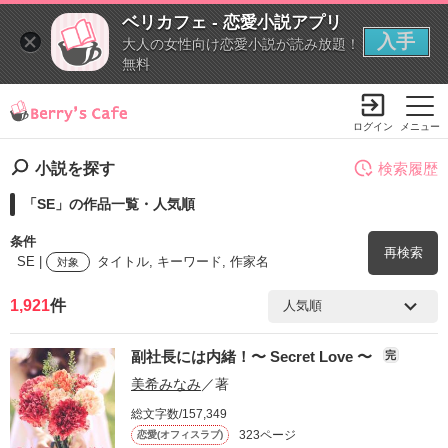
ベリカフェ - 恋愛小説アプリ
入手
大人の女性向け恋愛小説が読み放題！
無料
ログイン
メニュー
小説を探す
検索履歴
「SE」の作品一覧・人気順
条件
再検索
SE |
タイトル, キーワード, 作家名
対象
1,921
件
検索ワード
副社長には内緒！〜 Secret Love 〜
完
を含む
美希みなみ
／著
総文字数/157,349
を除く
323ページ
恋愛(オフィスラブ)