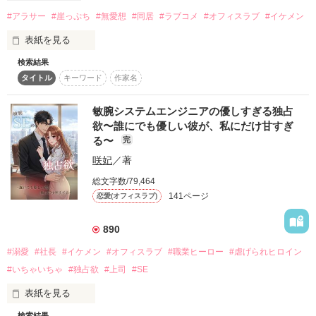
#アラサー
#崖っぷち
#無愛想
#同居
#ラブコメ
#オフィスラブ
#イケメン
ドクターヘリへ搭乗するフライトナース。

表紙を見る
「絶対に助ける。それが私たちの仕事だから」

検索結果
住宅火災で全てを失いました…

容姿端麗、冷静沈着。

タイトル
キーワード
作家名
アラサーOL　　藤田　紗英（30）

医師たちからも厚い信頼を置かれる、若きエースナース。

敏腕システムエンジニアの優しすぎる独占
身体一つで転がり込んだ居候先で遭遇した同僚の兄

欲〜誰にでも優しい彼が、私にだけ甘すぎ
だけど——

る〜
完
「……付き合う？どこにです？」

咲妃
／著
某外資系コンサルティング会社勤務　

総文字数/79,464
相変わらずの天然ぶり。

羽瀬　奏（33）

141ページ
恋愛(オフィスラブ)
❥・・ ┈┈┈┈┈┈┈┈┈┈┈┈ ・・❥

「藤田さんをこの家に置いておくことはできません」

890
佐野 陽貴（さの はるき）28歳

#溺愛
#社長
#イケメン
#オフィスラブ
#職業ヒーロー
#虐げられヒロイン
メガネは冷たく言い放つ

国民的人気アイドルグループ“black knight”

#いちゃいちゃ
#独占欲
#上司
#SE
「そんな殺生な！」

その絶対的センター。

表紙を見る
追い出されたら行く先なし

検索結果