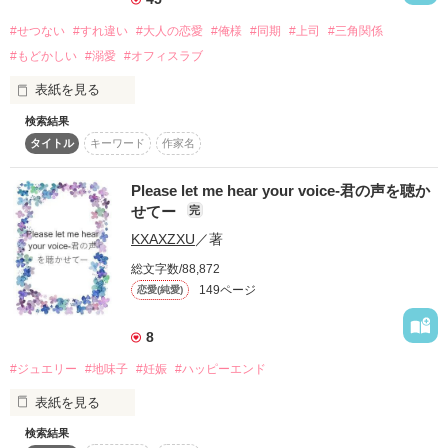
酔っぱらって記憶がない間のことを教えてもらう条件は、

小池 明日香(27歳) … アルバイトを経て正社員に

#せつない
#すれ違い
#大人の恋愛
#俺様
#同期
#上司
#三角関係
私が、彼を好きになること。

紗季(39歳) …『コットンキャンディ』担当

#もどかしい
#溺愛
#オフィスラブ
陽子(38歳) …『サザンクロス』担当

葵(30歳) … 事務所勤務のパタンナー

表紙を見る
同期二人のオフィスラブです。

検索結果
*⋆┈┈┈┈┈┈┈┈┈┈⋆*

私は『高嶺の花』なんて立派なものじゃない

タイトル
キーワード
作家名
ボーイズグループ 『サザンクロス』

ただ一人の女として愛してほしいだけなの……

Please let me hear your voice-君の声を聴か
2015.5.6～12.22完結

直哉(29歳)… サザンクロスのリーダー

2015.12.25 番外編を追加しました！　

せてー
完
充希(29歳)… コメンテーターやMCでも活躍

あなたはゆっくりと私の心に浸食してくる

KXAXZXU
／著
優斗(29歳)… 笑顔を振りまく子犬キャラ

瞬(29歳)… シャイで無口、クールなキャラ

総文字数/88,872
触れ合う身体は熱いのに

☆　　　☆　　　☆　　　☆　　　☆　　　☆　　　☆　　　
149ページ
恋愛(純愛)
富田(40歳) … チーフマネージャー

 あなたの心がわからない…

☆　　　☆　　　☆　　　☆

*⋆┈┈┈┈┈┈┈┈┈┈⋆*

8
　P７５〜７７のお寺は、鎌倉の成就院をイメージして書いて
あなたは私に何を求めてるの？

いますが、

#ジュエリー
#地味子
#妊娠
#ハッピーエンド
ガールズトリオ 『コットンキャンディ』

　２０１５〜２０１７年の間は、紫陽花の植え替えと参道の改
 私の気持ちはあなたに届いているの？

修工事のため、

表紙を見る
あみ(26歳) … 甘えん坊の末っ子キャラ

　紫陽花は咲かないそうです。

りな(26歳) … コットンキャンディのリーダー

検索結果
　（参拝は可能）
