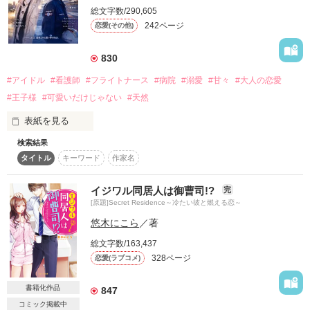
その後日の出勤日で、上司に婚約破棄をしたと報告しようと上
総文字数/290,605
司と話していると、瑞野がそこに乗り込んでくる。

242ページ
恋愛(その他)
その時に言い放った言葉は─────。
830
#アイドル
#看護師
#フライトナース
#病院
#溺愛
#甘々
#大人の恋愛
作品を読む
#王子様
#可愛いだけじゃない
#天然
表紙を見る
検索結果
スーパーナース

タイトル
キーワード
作家名
×

トップアイドル

イジワル同居人は御曹司!?
完
season2

[原題]Secret Residence～冷たい彼と燃える恋～
〈“好き”だけじゃ、乗り越えられない距離がある〉

悠木にこら
／著
総文字数/163,437
❥・・ ┈┈┈┈┈┈┈┈┈┈┈┈ ・・❥

328ページ
恋愛(ラブコメ)
一ノ瀬 紗凪（いちのせ さな）27歳

書籍化作品
847
救命救急センターICU所属。

コミック掲載中