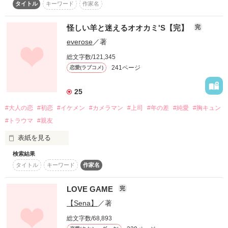
ふうか(26歳) … しっかり者のお姉さんキャラ

 周りからは高嶺の花と呼ばれ本当の自分を出し切れずに悩んで
　「見に行ってみよう！」と思ってくれるかもしれない読者様
タイトル
キーワード
作家名
いる女

に、念のためのお知らせですm(__)m

　　　　　　　　　君の声を忘れられなかった。

優子(39歳) … マネージャー

 三崎結菜（ミサキユイナ）

怪しい羊と迷えるオオカミ'S【完】
完
　　　×

　　　　　　　　　あなたにもらったペンダントずっと私のお
口も態度も悪いが営業成績No.1で結菜を振り回す冷たい同期男

everose
／著
☆２０１５年１１月１０〜１７日　編集部オススメで紹介して
守りだった。

⁎.·˖*⭐読んで下さった皆様、

 柴垣義人（シバガキヨシト）

いただきました☆

総文字数/121,345
いいね！やひとこと感想を下さった皆様も、

　ありがとうございました！

　　　　　　　　　二人を結び付けた運命の赤い糸

本当にありがとうございます💍*˖·.⁎

241ページ
 じれったい大人のオフィスラブ
恋愛(ラブコメ)
☆２０１８年４月１６日〜　　　「甘キュン限定！同期」特集
　　　　　　　　　絡まりながらでも、着実に二人を

2024年1月20日公開
で紹介していただきました☆

25
　ありがとうございました！

　　　　　　　　　光と結びつけ
作品を読む
#大人の恋
#初恋
#イケメン
#カメラマン
#上司
#年の差
#純愛
#胸キュン
る　　　　　　　　　　　　　　　

#トラウマ
#親友
作品を読む
表紙を見る
作品を読む
　　　　　　*皆さん、本棚登録して下さりありがとうございま
検索結果
「ありゃなんだ？座敷童か？」

す。あとがき追加しました

タイトル
キーワード
作家名
　　　　　　　少しずつ直しも入れてます。

「ヒーｯもじゃもじゃ～～」

LOVE GAME
完
【Sena】
／著
『絶滅危惧種の保護』を掲げ立ち上がる

美祈の上司の柊哉とフリーカメラマンの瑛太

総文字数/68,893