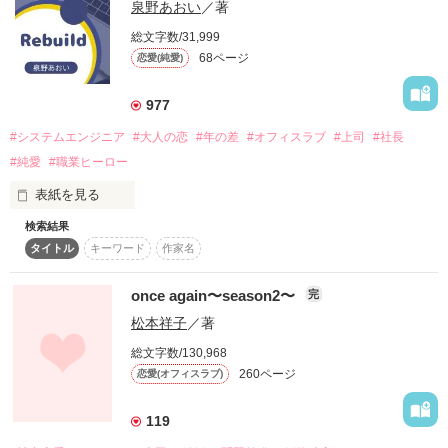
泉野あおい
／著
会いたいのに会えない日々。

「恋人のフリをして」

最高の溺愛ストーリー。
総文字数/31,999
作品を読む
ある日、優聖から突然言い渡された、偽りの恋人依頼

68ページ
恋愛(純愛)
そんな中——

戸惑いながらも、恋した人との甘い恋人ごっこに

作品を読む
清純な心海はドキドキしていたが･･･

？「彼氏のことなんか忘れたらいい」

977
？「紗凪ちゃん、俺にしとき」

次から次に現れる、同僚や学生時代の憧れの女性との

#システムエンジニア
#大人の恋
#年の差
#オフィスラブ
#上司
#社長
関係に嫉妬する

ライバル出現？

#純愛
#職業ヒーロー
やがて、偽りは真実の恋人へと変わり･･･

表紙を見る
命の最前線で働く白衣の天使と

波乱、嫉妬の先に待っていたのは･･･

検索結果
世界を魅了するトップアイドルが描く

タイトル
キーワード
作家名
「今、誰かと付き合ってるのか？」

甘くて切ない、溺愛ラブストーリー第2章。

恋人経験ゼロの心海は、紳士で甘々な優聖の

「つ、付き合ってません。でも、好きな人くらいはいます」

蕩ける甘い愛に溺れていく

once again〜season2〜
完
「5年が大きいってことはわかってたが、直接そういうことを
★★★ファンの皆様へ★★★

松本祥子
／著
聞くのはショックだな」

※本作品には、ICU・ER・ドクターヘリなど医療現場を舞台に
【ファン限定版】同時公開です！

した描写が多く含まれています。処置・救命・外傷などの表現
総文字数/130,968
　仕事では決して見せない、眉が少し下がった顔に胸がぎゅっ
【物語の裏側～あの夜の出来事ともう一つの溺愛】

260ページ
恋愛(オフィスラブ)
と痛む。

Ⅰ章【強気な彼女は、年下彼氏の前では牙を隠す～冴子＆祥
119
　彼の言う通り、5年は大きい。

吾】

作品を読む
　彼を忘れるには十分な時間だったはずだ。

Ⅱ章【続・憧れた女性の誘惑とその後～優聖】
