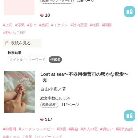
229ページ
恋愛(キケン・ダーク)
×

作品を読む
18
再起にかけるOLの美祈と親友の真琴

#上司
#浮気
#甘々
#嫉妬
#イケメン
#社内恋愛
#俺様
#同棲
「昔遊んでた男は言うことが違うよｯ」

#野いちごGP
表紙を見る
さぁ一緒に恋を楽しみましょう♪

検索結果
クスッと笑ってほんのり甘い大人のラブコメです。

タイトル
キーワード
作家名
「 早く･･好きになって 」

Lost at sea〜不器用御曹司の密かな蜜愛〜
完
白山小梅
／著
 傷心中美人社員

 浜坂優奈[ﾊﾏｻｶ ﾕｳﾅ]

総文字数/116,364
112ページ
恋愛(純愛)
作品を読む
「 もっと俺を優先しろよ 」

517
#御曹司
#シークレットベビー
#溺愛
#再会
#大人の恋
#切ない
#契約結婚
#赤ちゃん
#出産
#ハッピーエンド