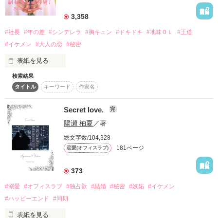
詳しく検索
3,358
検索対象
#社長
#年の差
#シンデレラ
#胸キュン
#ドキドキ
#地味ＯＬ
#王道
タイトル
キーワード
作家名
表紙コメント
#イケメン
#大人の恋
#秘密
あらすじ
表紙を見る
検索結果
「え……？！」

ジャンル
タイトル
キーワード
作家名
「副社長……」

Secret love.
完
感想
陽瀬 柚夏
／著
水川 莉乃  24歳  副社長秘書

ステータス
全て
完結
更新中
総文字数/104,328
長谷川 誠  29歳   大手IT企業  副社長

181ページ
恋愛(オフィスラブ)
作品の長さ
長編
中編
短編
真面目な地味OL⁈と遊び人の副社長⁈

373
作品の長さについて
でも、本当は？？

#溺愛
#オフィスラブ
#独占欲
#結婚
#秘密
#嫉妬
#イケメン
コンテスト
#ハッピーエンド
#同期
「お前、まだ俺に何か隠してるの？」

超短編！フェチから始まる溺愛コンテスト
表紙を見る