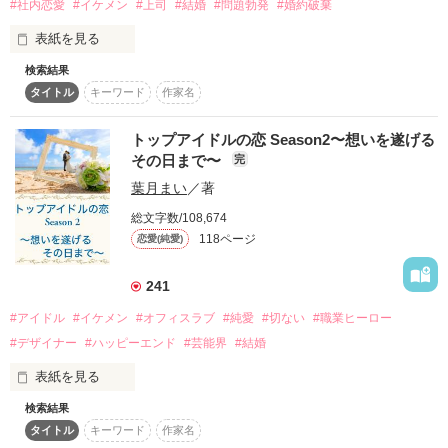
#社内恋愛
#イケメン
#上司
#結婚
#問題勃発
#婚約破棄
「俺は雫を取り戻しに来たんだ」

こちらもどうぞ、お付き合いください！

表紙を見る
　きっぱりと、まるでプレゼンをしにきた、というような口調
検索結果
◉ ◉ご感想やいいね、ご登録など高評価をいただいた皆様◉ ◉

引き返したいと思った時もあった。

で彼は言った。

タイトル
キーワード
作家名
だけど、今は違う…

この場をお借りしまして、お礼申し上げます！
あなたと幸せになってもいいですか？

トップアイドルの恋 Season2〜想いを遂げる
＊ Rebuild（リビルド）：

その日まで〜
完
ITの世界では、一度リリース、もしくは最終的なテストなどが
高瀬涼香23歳 

作品を読む
行われたソフトウェアの不具合・バグの修正を行い、もう一度
葉月まい
／著
如月商事社長専属秘書

実行可能なファイルに書き直してやり直すこと。

総文字数/108,674
如月蓮29歳

118ページ
------

恋愛(純愛)
如月商事社長

神流深月（34）KANNAクリエイト社長・システムエンジニア

×

大学卒業後、親に反発し

241
芦川 雫（28）NOEシステム医療事業部門営業アシスタント

如月商事に就職した私、高瀬涼香23歳

------

#アイドル
#イケメン
#オフィスラブ
#純愛
#切ない
#職業ヒーロー
世間一般的には地味で通っていた。でも如月専務専属秘書にな
#デザイナー
#ハッピーエンド
#芸能界
#結婚
2023.3.13 連載開始

って全てが変わった。

2023.3.15 完結

表紙を見る
（完結後も、誤字・脱字・時系列等の微修正をかける予定で
今は、社長専属秘書になった。そして結婚も決まった。

検索結果
す。ご了承ください）

『トップアイドルの恋』Vol.2

タイトル
キーワード
作家名