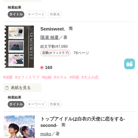
「さあ？」

スターツ出版小説投稿サイト合同企画「1話からの長編大
検索結果
大手企業の支社の経理部として勤務する川﨑　優花(28)は、同
賞」ベリーズカフェ会場
タイトル
キーワード
作家名
期で営業部の及川　歩(28)と交際して4回目の記念日を迎えた。

「副社長には内緒」サイエンスコーポレーションシリーズ第一
弾です。

その他の条件
動画あり
コミックあり
会社では2人の関係はずっと隠している。

Semisweet.
完
及川が「会社に恋愛事が周りにバレてごたごたしたりすんの嫌
第二弾　心の鍵をもう一度　（書籍化に伴い、改題しました。
陽瀬 柚夏
／著
だから言わない。」と、それだけの理由で周りに公表する事を
俺様室長は愛する人を閉じ込めたい）

許さない。

第三弾　お願いダーリン

総文字数/47,080
76ページ
恋愛(オフィスラブ)
交際を隠すことで、未来の事や自分たちの関係性に不安を感じ,
2022/10/09　短編になっていたX'mas Presentの続編、莉乃の
及川との気持ちにずれを感じる一方だった。

妊娠～出産までのお話になります。

160
X'mas Presentが一つだけお話が浮いていたので、どこにいれ
ようかと思ったのですが、こちらに入れさせていただきます。

#溺愛
#オフィスラブ
#結婚
#ホテル
#同期
#大人の恋
そして加筆しました。重複している部分もありますのでご了承
関連作

ください。
表紙を見る
→『Excessive love.』

　『Reunion love.』
検索結果
ホテルの営業担当として勤務する咲間　菜穂(27)には、婚約者
タイトル
キーワード
作家名
がいた。

作品を読む
その婚約者に振られ、同じく営業担当の同期、瑞野　匠に2人
作品を読む
トップアイドルは白衣の天使に恋をする-
で飲みに行った際に話を聞いてもらい、この事があって恋なん
second-
完
てしないと心に誓った。

moko
／著