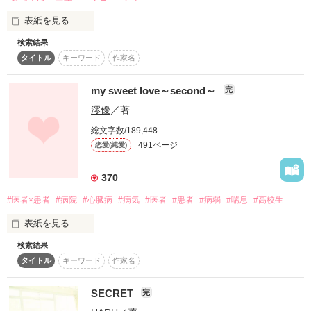
 大人気イケメン上司

表紙を見る
 新塚和真[ﾆｲﾂﾞｶ ｶｽﾞﾏ]

検索結果
晴れて大学に入学した六花

タイトル
キーワード
作家名
意気揚々と入ったワインサークル

だけど一人だけ

 LOVE GAME - Start -

六花を目の敵にしてくる男がいた

my sweet love～second～
完
澪優
／著
＂二人は犬猿の仲＂

それこそが周知の事実

つ〜様、一ノ瀬美桜様

総文字数/189,448
蓮嘩様、るぉな様、CoCoLo様

491ページ
恋愛(純愛)
だけど卒業が迫ったある日ーー

田山 麻雪深様

嬉しい感想ありがとうございます!!

370
誰にも見られないように

こっそり泣いていた彼と

#医者×患者
#病院
#心臓病
#病気
#医者
#患者
#病弱
#喘息
#高校生
初めてちゃんと話したあの日……

ほふこお様、CoCoLo様

表紙を見る
彼は六花を抱きながら別の女性の

田山 麻雪深様

名前を呼び続けた

検索結果
素敵なレビューありがとうございます!!

my sweet love第２段！！

タイトル
キーワード
作家名
それはきっと彼が好きだった人の名前のはず

お待たせしました(*_*)

SECRET
完
他､本棚inをしてくれた方々

それから五年後ーー
