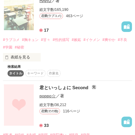
HARU
／著
本当にありがとうございます＊

６人がくりなす

総文字数/165,190
同棲していた恋人と別れて

甘い甘いラブストーリー

463ページ
恋愛(ラブコメ)
家を飛び出した六花の前に現れたのは

かつて＂犬猿の仲＂だった彼だった

17
全作に引き続きですが

作品を読む
どこにも行くあてがなく

一年後のお話です☆

落ち込んでいた六花に

#ラブコメ
#胸キュン
#甘々
#性的描写
#嫉妬
#イケメン
#爽やか
#不良
彼はこう提案する

#学園
#秘密
※注意※

「俺が結婚してやろうか？ 試しに一カ月、疑似恋愛してみない
表紙を見る
この作品は my sweet loveの

か？ 返事はそれからでも構わない」

続きの作品となります

検索結果
タイトル
キーワード
作家名
渋々了承した六花

my sweet loveを

しかし疑似恋愛期間がまだ残っているのに

先にお読みください(●´ω｀●)

妊娠していることが判明し

「俺、菜美(なみ）ちゃんの事、好きだよ」

君といっしょに Second
完
彼の元から逃げ出してしまう

poppo☆
／著
2013年4月1日～2016年1月24日

顔を赤らめて爽やかな同級生の都(みや）君に

総文字数/36,212
出産を経て、シングルマザーとして

告白されたその日から私の甘い日常が…

116ページ
恋愛(その他)
子どもを育ててた六花

33
仕事の関係で参加したパーティーで

なんて、現実はそう甘くはない。

タギ様

再び彼と出会ってしまう……

柴崎 心花様
