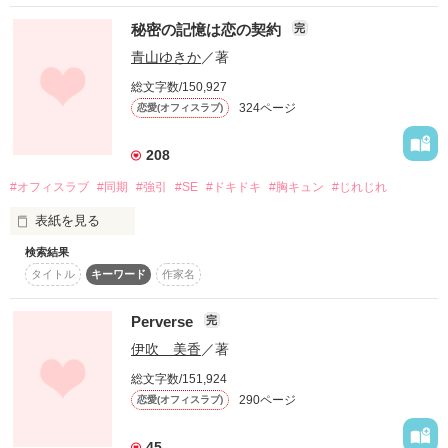
※※※※※※※※※※※※※※※※※

芸能界のトップを走り続ける

全てが順調だと思っていた。

ボーイズグループ『サザンクロス』

秘密の記憶は恋の契約
完
〈special thanks〉

ガールズトリオ『コットンキャンディ』

あの日までは…

青山ゆきか
／著
★美由紀さま

そんな彼らの衣装を手がける裏方スタッフ

総文字数/150,927
★伊桜らなさま

『オフィス クリスタル』

once againの続編になります。

324ページ
恋愛(オフィスラブ)
★鮭ムニエルさま

涼香と蓮の結婚が決まってからの話になりますが、過去に戻り
★akicoさま

10年の時を経て少しずつ変わりゆく気持ちと

つつ周りの人達にもスポットをあてたりしています。楽しんで
★チャマさま

208
10年の時を経ても変わらない深い愛情

いけたら？と思っています。よかったら続きを楽しんで下さ
★ tomｏｍｉｚｕさま

い。

#オフィスラブ
#同期
#強引
#SE
#ドキドキ
#胸キュン
#じれじれ
自由に恋愛出来ない葛藤を抱えつつ、

                                         (2018.12.17)
とっても嬉しいレビューありがとうございました！表紙文字数
密かにただ一人を想い続ける

表紙を見る
の関係で、思いの丈を感想欄に書かせていただきました！

心に秘めた想いを胸に

検索結果
「オレのこと、本気で好きになったら教えてやるよ」

作品を読む
※※※※※※※※※※※※※※※※※
今はただ目の前の仕事に邁進する

タイトル
キーワード
作家名
人として大きく成長する為に

Perverse
完
愛する人を守れる強さを持つ為に

飲み会の翌日、梅村美咲（２７）は同期の綾部恭一（２８）に

作品を読む
伊吹 美香
／著
抱きしめられている状態で目を覚ました。

総文字数/151,924
꙳⋆ ˖𓂃܀☆* 登場人物 *☆܀𓂃˖⋆ ꙳

290ページ
恋愛(オフィスラブ)
昨日、何があったんだっけ・・・！？

衣装製作会社『Office Crystal』

✧アイドル部門担当✧

45