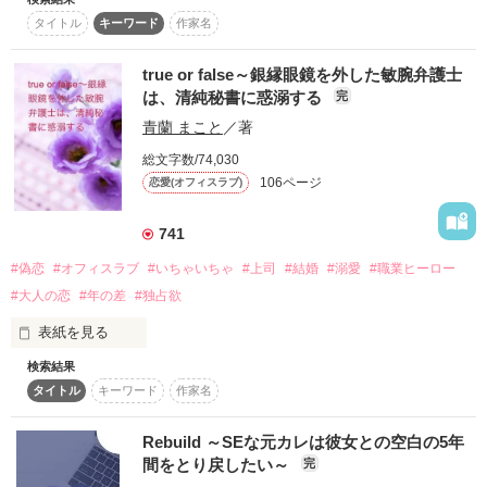
「俺以外の男に触れさせたらどうなるか、分かるよね？」

仕事も恋愛も、兎に角どん底の毎日だった。

タイトル
キーワード
作家名
甘くて、重くて、独占欲強め。

あの日、あの雨の夜、貴方に出逢うまでは。

「家賃が払えないのであれば身体で払ってください」

true or false～銀縁眼鏡を外した敏腕弁護士
ドラマの大ヒットをきっかけに

は、清純秘書に惑溺する
完
俳優としてもさらなる飛躍を遂げるトップアイドル。

「終わらせてくれたら良かったのに」

私は平穏な生活を取り戻すことが出来るのか？

青蘭 まこと
／著
❥・・ ┈┈┈┈┈┈┈┈┈┈┈┈ ・・❥

人生のどん底にいた、26歳OL。

果たして神はいるのだろうか？！

総文字数/74,030
106ページ
恋愛(オフィスラブ)
忙しくても。会えなくても。

木崎 茉莉 ~kisaki matsuri~

それでも二人は、同じ未来を見ていた。

741
2015.9.1〜2015.11.14

×

——そう、思っていた。

#偽恋
#オフィスラブ
#いちゃいちゃ
#上司
#結婚
#溺愛
#職業ヒーロー
2015.11.29　番外編追加いたしました！

#大人の恋
#年の差
#独占欲
「泣いたらいいよ。傍にいるから」

紗凪の大阪派遣。

表紙を見る
雨の日に現れた、30歳システムエンジニア。

レビューありがとうございました♪

検索結果
陽貴の全国ツアーと俳優業拡大。

片桐総合法律事務所の代表

タイトル
キーワード
作家名
片桐 優聖(かたぎり ゆうせい）33歳

藤堂 柊真 ~Todo Syuma~

☆みーづ☆ さま

すれ違う時間。

∞

sa.yu さま

秘書兼事務スタッフ

Rebuild ～SEな元カレは彼女との空白の5年
a k n ＊　さま

募っていく寂しさ。

深澤 心海(ふかざわ ここみ）26歳

雨の夜の出会いがもたらした

聖凪砂 さま
間をとり戻したい～
完