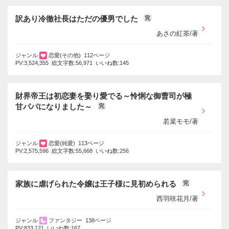
訳あり冷徹社長はただの優男でした
完
あさの紅茶/著
ジャンル
恋愛(その他) 112ページ
PV:3,524,355 総文字数:56,971 いいね数:145
財界帝王は初恋妻を娶り愛でる～怜悧な御曹司が極
甘パパになりました～
完
若菜モモ/著
ジャンル
恋愛(純愛) 113ページ
PV:2,575,596 総文字数:55,668 いいね数:256
家族に虐げられた令嬢は王子様に見初められる
完
西羽咲花月/著
ジャンル
ファンタジー 138ページ
PV:833,121 いいね数:167