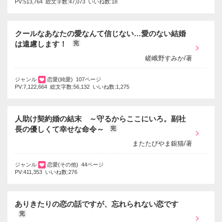
PV:513,764 総文字数:47,073 いいね数:18
クールなあなたの愛なんて信じない…愛のない結婚
は遠慮します！
完
嵯峨野すみか/著
ジャンル
恋愛(純愛) 107ページ
PV:7,122,664 総文字数:56,132 いいね数:1,275
人助け契約婚の結末 ～守るからここにいろ。副社
長の優しくて幸せな命令～
完
またたびやま銀猫/著
ジャンル
恋愛(その他) 44ページ
PV:411,353 いいね数:276
ありきたりの恋の話ですが、忘れられない恋です
完