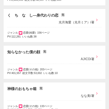
く ち な し―身代わりの恋
完
光月海愛（光月ミア）/著
ジャンル
恋愛(純愛) 156ページ
PV:112,281 いいね数:38
知らなかった僕の顔
完
AJICO/著
ジャンル
恋愛(その他) 203ページ
PV:401,557 総文字数:53,002 いいね数:10
神様のおもちゃ箱
完
なな美/著
ジャンル
恋愛(その他) 133ページ