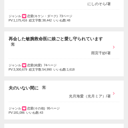
にしのそら/著
ジャンル
恋愛(キケン・ダーク) 73ページ
PV:1,175,416 総文字数:38,442 いいね数:48
再会した敏腕救命医に娘ごと愛し守られています
完
雨宮千紗/著
ジャンル
恋愛(純愛) 74ページ
PV:3,300,679 総文字数:54,990 いいね数:1,618
夫のいない間に
完
光月海愛（光月ミア）/著
ジャンル
恋愛(その他) 95ページ
PV:181,086 いいね数:43