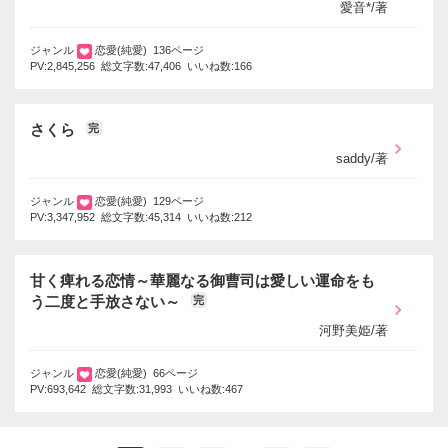
愛音*/著
ジャンル
恋愛(純愛) 136ページ
PV:2,845,256 総文字数:47,406 いいね数:166
さくら
完
saddy/著
ジャンル
恋愛(純愛) 129ページ
PV:3,347,952 総文字数:45,314 いいね数:212
甘く痺れる恋情～華麗なる御曹司は愛しい運命をも
う二度と手放さない～
完
河野美姫/著
ジャンル
恋愛(純愛) 66ページ
PV:693,642 総文字数:31,993 いいね数:467