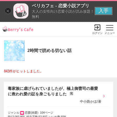
ベリカフェ - 恋愛小説アプリ
入手
大人の女性向け恋愛小説が読み放題！
無料
ログイン
メニュー
2時間で読める切ない話
843件がヒットしました。
毒家族に虐げられていましたが、極上御曹司の最愛
に救われ愛の証を身ごもりました
完
中小路かほ/著
ジャンル
恋愛(純愛) 104ページ
PV:2,083,955 総文字数:52,937 いいね数:839