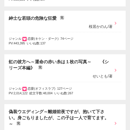
紳士な若頭の危険な狂愛
完
桜居かのん/著
ジャンル
恋愛(キケン・ダーク) 74ページ
PV:443,395 いいね数:137
虹の彼方へ～運命の赤い糸は１枚の写真～ 《シ
リーズ本編》
完
せいとも/著
ジャンル
恋愛(オフィスラブ) 127ページ
PV:2,014,122 総文字数:48,004 いいね数:267
偽装ウエディング～離婚前夜ですが、抱いて下さ
い。身ごもりましたが、この子は一人で育てます。
～
完