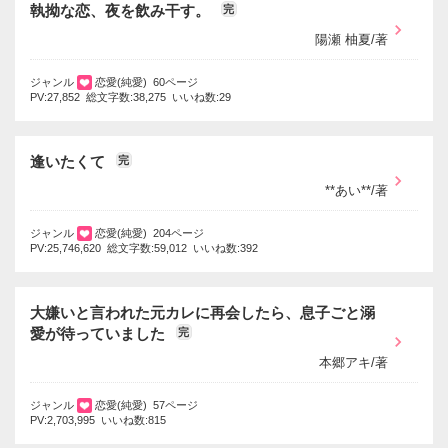
執拗な恋、夜を飲み干す。
完
陽瀬 柚夏/著
ジャンル
恋愛(純愛) 60ページ
PV:27,852 総文字数:38,275 いいね数:29
逢いたくて
完
**あい**/著
ジャンル
恋愛(純愛) 204ページ
PV:25,746,620 総文字数:59,012 いいね数:392
大嫌いと言われた元カレに再会したら、息子ごと溺
愛が待っていました
完
本郷アキ/著
ジャンル
恋愛(純愛) 57ページ
PV:2,703,995 いいね数:815