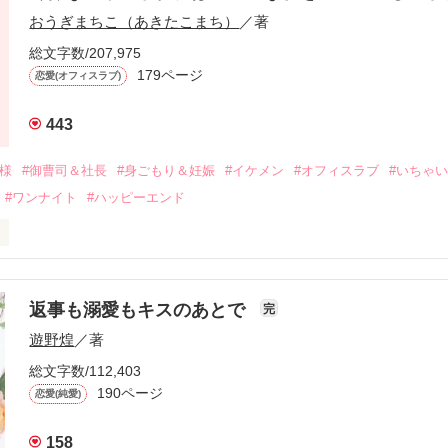
に淡い恋心を抱いていた美桜。

おうぎまちこ（あきたこまち）
／著
来事をきっかけに二人の関係は壊れてしまう。

ないまま、美桜は両親の離婚によって

総文字数/207,975
なり、哲平とも離れ離れになった。

179ページ
恋愛(オフィスラブ)
年後。

443
二度と会いたくないと思っていた哲平に

会を果たす。

俺様
#御曹司＆社長
#身ごもり＆妊娠
#イケメン
#オフィスラブ
#いちゃ
なことから

#ワンナイト
#ハッピーエンド
夜を共にしてしまった。

初めてだと知った哲平は

結婚しよう』と真っ直ぐに告げてきた。

流されて前の職場でうまくいかなかった梅田美桜は、海外で傷心旅行を
裏腹に、好きという気持ちを隠すことなく

年と出会い、酒の勢いもあり一夜限りの関係となる。



は新しい職場でワンナイトした美青年と再会。なんと彼の正体は、とあ
返事も溺愛もキスのあとで
完
族を離れて起業した新進気鋭の実業家、社内でも冷徹だと評判な社長―
哲平は美桜がストーカー被害に

遊野煌
／著
―！

を知る。

ら飼い猫の世話係を命じられた美桜は、猫の世話を口実にしばしば呼び
、哲平は同居を提案してきて――。

総文字数/112,403
190ページ
恋愛(純愛)
みお)

158