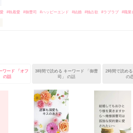
作品を読む
みてっぺい)

溺愛
#執着愛
#御曹司
#ハッピーエンド
#結婚
#独占欲
#ラブラブ
#職業
ずの二人の時間が、再び動き出す。

、溺愛ラブ。

）は大手お菓子メーカー、三日月製菓コーポレーションの企画戦略室で働
7.25

年前から付き合いはじめ、半年前から同棲を始めた、同期で恋人の石垣守
姫原由羅（24）との浮気が発覚した上、いつのまにか元カノにされてい
便利屋雛子』と馬鹿にされ、一人こっそり泣いていた雛子に、企画戦略
）が『──俺と結婚してくれないか』といきなりプロポーズをしてきた上
ていた話の改稿版です＊

ーワード 「オフ
3時間で読める キーワード 「御曹
2時間で読める
俺の雛子』🦅

」 の話
司」 の話
の
ひぃ、雛子？！！！』🐥

上司が見せる素顔は、なぜか想像以上に甘くて……🐥💓🦅

作品を読む
用の画像も全てフリー素材です。

.6.3〜7.20完結です。　

にて恋愛トレンド1位でした〜良かったら読んで頂けると嬉しいです。