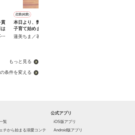
恋愛(純愛)
恋愛(純愛)
恋愛(オフィスラブ)
恋愛(純愛)
を貫
本日より、弊社社長と疑似
愛が壊れた時、策略御曹司
あの時間を忘れる方法が
敏腕CEOと契約
司は
子育て始めます
の罠に堕ちていく
あるなら
ら、攻略不能な
たい
れています
蓮美ちま／著
にしのそら／著
ヤジマ ハルカ／著
夏目 若葉／著
もっと見る
の条件を変える
公式アプリ
一覧
iOS版アプリ
ェチから始まる溺愛コンテ
Android版アプリ