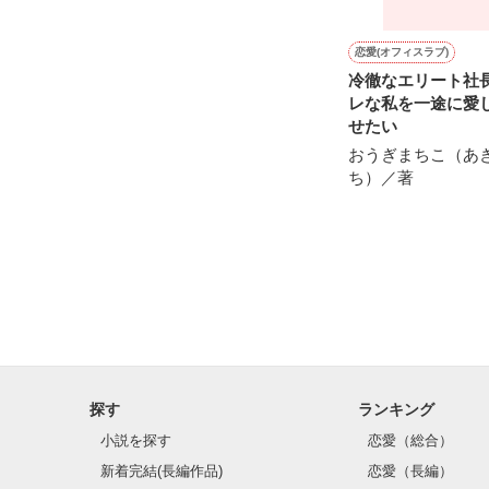
恋愛(オフィスラブ)
冷徹なエリート社
レな私を一途に愛
せたい
おうぎまちこ（あ
ち）／著
探す
ランキング
小説を探す
恋愛（総合）
新着完結(長編作品)
恋愛（長編）