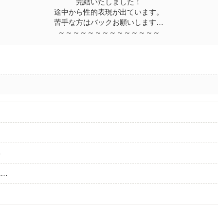
完結いたしました！
途中から性的表現が出ています。
苦手な方はバックお願いします…
～～～～～～～～～～～～～～
心
へ…