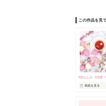
この作品を見
#幼なじみ
#溺愛
表紙を見る