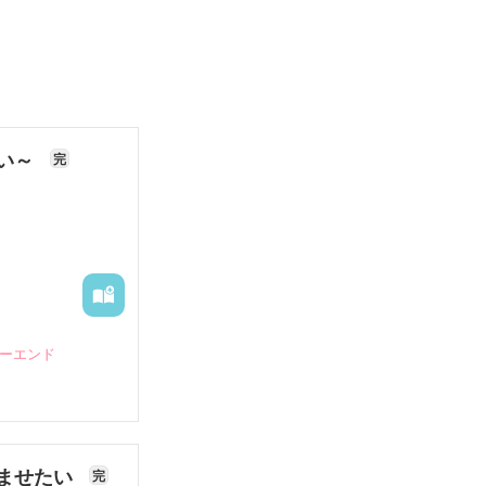
ない～
完
ピーエンド
ませたい
完