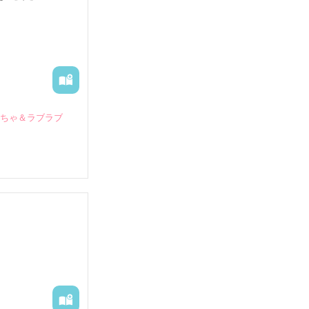
いちゃ＆ラブラブ
していたとこ
る財閥御曹司に
―御影恭司その
出された上、二