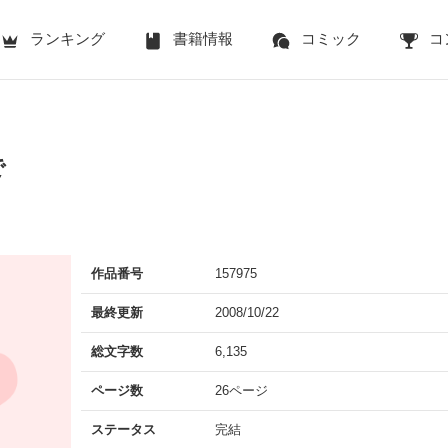
ランキング
書籍情報
コミック
コ
で
作品番号
157975
最終更新
2008/10/22
総文字数
6,135
ページ数
26ページ
ステータス
完結