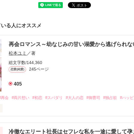
ている人にオススメ
再会ロマンス～幼なじみの甘い溺愛から逃げられ
松本ユミ
／著
総文字数/144,360
245ページ
恋愛(純愛)
405
#再会
#両片想い
#初恋
#スパダリ
#大人の恋
#御曹司
#独占欲
#ハッ
冷徹なエリート社長はセフレな私を一途に愛して孕