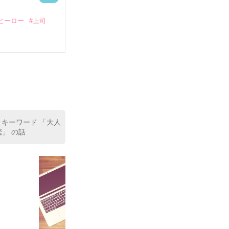
ヒーロー
#上司
いている。

（26）がいる
た。

室の上司である
、同居まで提案
 キーワード 「大人
恋」 の話