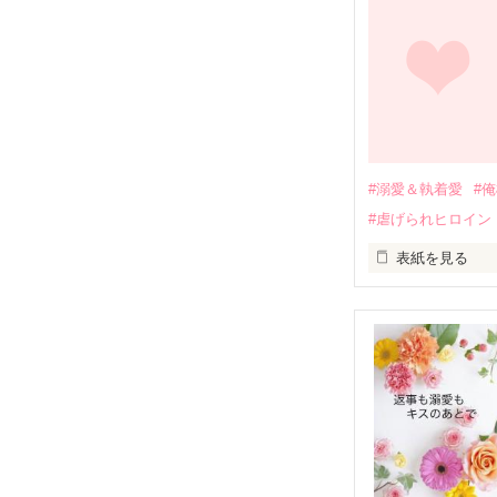
幼なじみの哲平
しかし、ある出
関係修復もでき
引っ越すことに
それから約十二
過去の傷から、
運命のような再
#溺愛＆執着愛
#
そして、ひょん
#虐げられヒロイン
酔った勢いで一
表紙を見る
さらに、美桜が
『責任をとる、
　おかしな噂を
戸惑う美桜とは
ろ、日本人美青
甘やかしてくる。
　帰国後、美桜
も関わらず、一
そんなある日、
人だったのだ―
遭っていること
　なぜか恭司か
美桜を守るため
夏木美桜(なつき
✕
