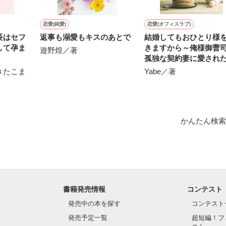
作品を読む
恋愛(純愛)
恋愛(オフィスラブ)
長はセフ
返事も溺愛もキスのあとで
結婚してもおひとり様
して孕ま
きますから～俺様御曹
遊野煌／著
孤独な契約妻に愛され
～
きたこま
Yabe／著
かんたん検索
書籍発売情報
コンテスト
発売中の本を探す
コンテスト
発売予定一覧
超短編！フ