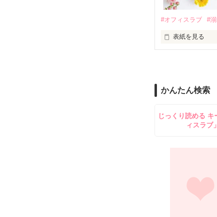
鳴海哲平 (なる
#オフィスラブ
#
止まっていたは
表紙を見る
再会から始まる
舞川雛子（26
2026.6.5～2026.
また雛子には2
のだが、後輩の
守と由羅から『
かんたん検索
雪瀬鷹哉（29
＊以前、公開し
してきて──？

じっくり読める キ
鷹哉『宜しくな、
ィスラブ
雛子『俺の……
シゴデキで冷徹な
※表紙も作中使
※執筆期間2026
※他サイトさん